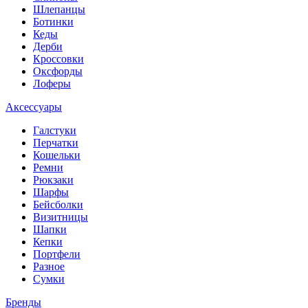
Шлепанцы
Ботинки
Кеды
Дерби
Кроссовки
Оксфорды
Лоферы
Аксессуары
Галстуки
Перчатки
Кошельки
Ремни
Рюкзаки
Шарфы
Бейсболки
Визитницы
Шапки
Кепки
Портфели
Разное
Сумки
Бренды