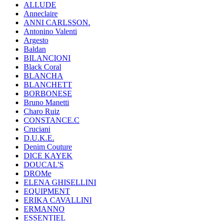
ALLUDE
Anneclaire
ANNI CARLSSON.
Antonino Valenti
Argesto
Baldan
BILANCIONI
Black Coral
BLANCHA
BLANCHETT
BORBONESE
Bruno Manetti
Charo Ruiz
CONSTANCE.C
Cruciani
D.U.K.E.
Denim Couture
DICE KAYEK
DOUCAL'S
DROMe
ELENA GHISELLINI
EQUIPMENT
ERIKA CAVALLINI
ERMANNO
ESSENTIEL