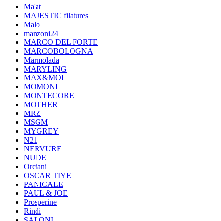
Ma'at
MAJESTIC filatures
Malo
manzoni24
MARCO DEL FORTE
MARCOBOLOGNA
Marmolada
MARYLING
MAX&MOI
MOMONI
MONTECORE
MOTHER
MRZ
MSGM
MYGREY
N21
NERVURE
NUDE
Orciani
OSCAR TIYE
PANICALE
PAUL & JOE
Prosperine
Rindi
SALONI