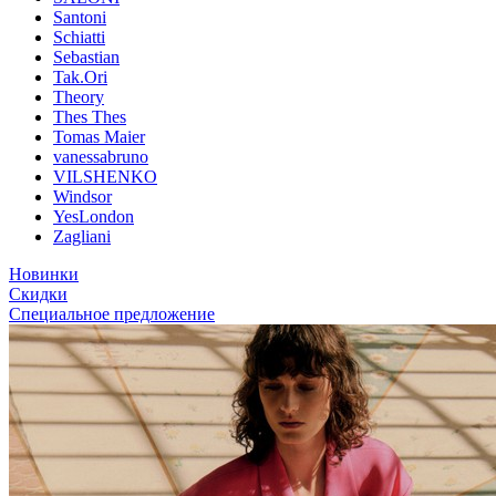
Santoni
Schiatti
Sebastian
Tak.Ori
Theory
Thes Thes
Tomas Maier
vanessabruno
VILSHENKO
Windsor
YesLondon
Zagliani
Новинки
Скидки
Специальное предложение