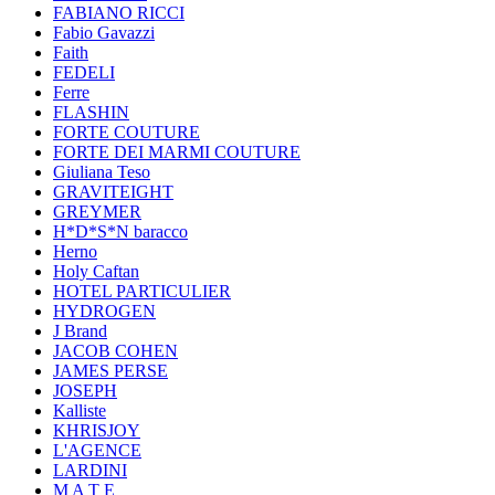
FABIANO RICCI
Fabio Gavazzi
Faith
FEDELI
Ferre
FLASHIN
FORTE COUTURE
FORTE DEI MARMI COUTURE
Giuliana Teso
GRAVITEIGHT
GREYMER
H*D*S*N baracco
Herno
Holy Caftan
HOTEL PARTICULIER
HYDROGEN
J Brand
JACOB COHEN
JAMES PERSE
JOSEPH
Kalliste
KHRISJOY
L'AGENCE
LARDINI
M A T E