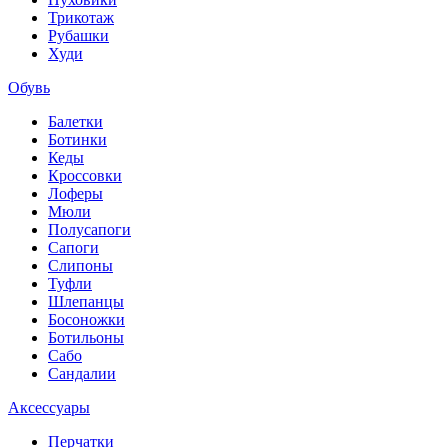
Трикотаж
Рубашки
Худи
Обувь
Балетки
Ботинки
Кеды
Кроссовки
Лоферы
Мюли
Полусапоги
Сапоги
Слипоны
Туфли
Шлепанцы
Босоножки
Ботильоны
Сабо
Сандалии
Аксессуары
Перчатки