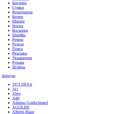
Брелоки
Сумки
Визитницы
Кепки
Шапки
Носки
Косынки
Шарфы
Ремни
Разное
Пояса
Рюкзаки
Украшения
Рукава
Шляпы
Бренды
1972 DESA
3x1
Abro
Add
Adriano Goldschmied
AGOLDE
Alberto Biani