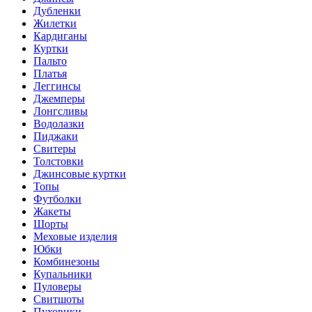
Дубленки
Жилетки
Кардиганы
Куртки
Пальто
Платья
Леггинсы
Джемперы
Лонгсливы
Водолазки
Пиджаки
Свитеры
Толстовки
Джинсовые куртки
Топы
Футболки
Жакеты
Шорты
Меховые изделия
Юбки
Комбинезоны
Купальники
Пуловеры
Свитшоты
Пуховики