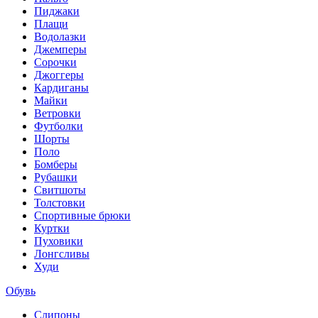
Пиджаки
Плащи
Водолазки
Джемперы
Сорочки
Джоггеры
Кардиганы
Майки
Ветровки
Футболки
Шорты
Поло
Бомберы
Рубашки
Свитшоты
Толстовки
Спортивные брюки
Куртки
Пуховики
Лонгсливы
Худи
Обувь
Слипоны