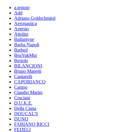
a.testoni
Add
Adriano Goldschmied
Aeronautica
Argesto
Attolini
Ballantyne
Barba Napoli
Barbed
BeaYukMui
Bertolo
BILANCIONI
Bruno Manetti
Cantarelli
CAPOBIANCO
Caruso
Claudio Marini
Cruciani
D.U.K.E.
Della Ciana
DOUCAL'S
DUNO
FABIANO RICCI
FEDELI