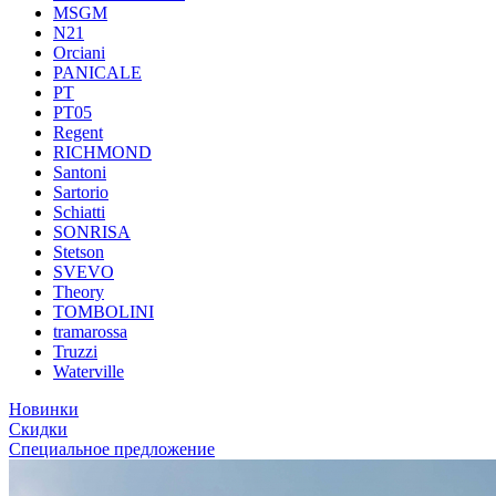
MSGM
N21
Orciani
PANICALE
PT
PT05
Regent
RICHMOND
Santoni
Sartorio
Schiatti
SONRISA
Stetson
SVEVO
Theory
TOMBOLINI
tramarossa
Truzzi
Waterville
Новинки
Скидки
Специальное предложение