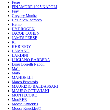
Ferre
FINAMORE 1925 NAPOLI
Fray
Gregory Munitz
H*D*S*N baracco
Herno
HYDROGEN
JACOB COHEN
JAMES PERSE
K.
KHRISJOY
LAMANO
LARDINI
LUCIANO BARBERA
Luigi Borrelli Napoli
Ma'at
Malo
MANDELLI
Marco Pescarolo
MAURIZIO BALDASSARI
MAURO OTTAVIANI
MONTECORE
MooRER
Moose Knuckles
Moose Knuckles©️