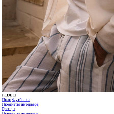
FEDELI
Поло
Футболки
Предметы интерьера
Бренды
Предметы интерьера