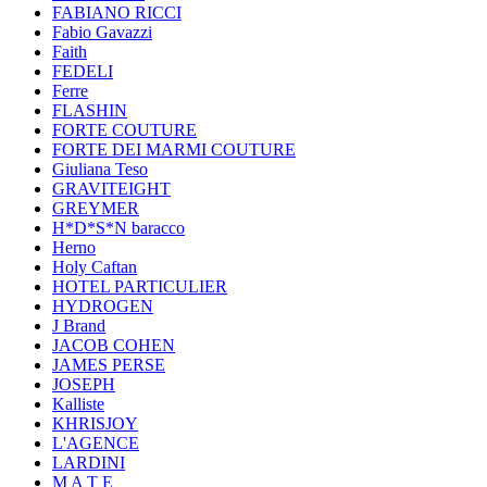
FABIANO RICCI
Fabio Gavazzi
Faith
FEDELI
Ferre
FLASHIN
FORTE COUTURE
FORTE DEI MARMI COUTURE
Giuliana Teso
GRAVITEIGHT
GREYMER
H*D*S*N baracco
Herno
Holy Caftan
HOTEL PARTICULIER
HYDROGEN
J Brand
JACOB COHEN
JAMES PERSE
JOSEPH
Kalliste
KHRISJOY
L'AGENCE
LARDINI
M A T E