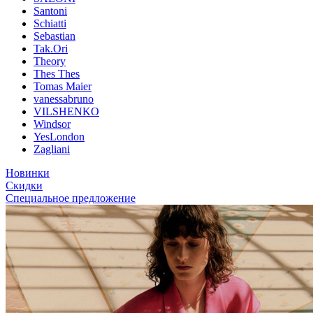
Santoni
Schiatti
Sebastian
Tak.Ori
Theory
Thes Thes
Tomas Maier
vanessabruno
VILSHENKO
Windsor
YesLondon
Zagliani
Новинки
Скидки
Специальное предложение