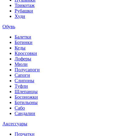
Трикотаж
Рубашки
Худи
Обувь
Балетки
Ботинки
Кеды
Кроссовки
Лоферы
Мюли
Полусапоги
Сапоги
Слипоны
Туфли
Шлепанцы
Босоножки
Ботильоны
Сабо
Сандалии
Аксессуары
Перчатки