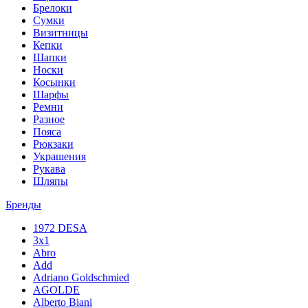
Брелоки
Сумки
Визитницы
Кепки
Шапки
Носки
Косынки
Шарфы
Ремни
Разное
Пояса
Рюкзаки
Украшения
Рукава
Шляпы
Бренды
1972 DESA
3x1
Abro
Add
Adriano Goldschmied
AGOLDE
Alberto Biani