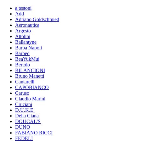
a.testoni
Add
Adriano Goldschmied
Aeronautica
Argesto
Attolini
Ballantyne
Barba Napoli
Barbed
BeaYukMui
Bertolo
BILANCIONI
Bruno Manetti
Cantarelli
CAPOBIANCO
Caruso
Claudio Marini
Cruciani
D.U.K.E.
Della Ciana
DOUCAL'S
DUNO
FABIANO RICCI
FEDELI