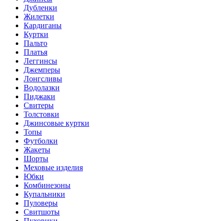
Дубленки
Жилетки
Кардиганы
Куртки
Пальто
Платья
Леггинсы
Джемперы
Лонгсливы
Водолазки
Пиджаки
Свитеры
Толстовки
Джинсовые куртки
Топы
Футболки
Жакеты
Шорты
Меховые изделия
Юбки
Комбинезоны
Купальники
Пуловеры
Свитшоты
Пуховики