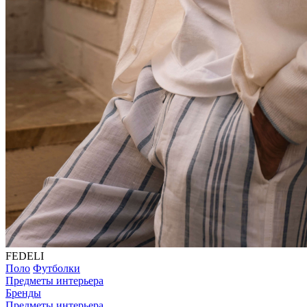
FEDELI
Поло
Футболки
Предметы интерьера
Бренды
Предметы интерьера