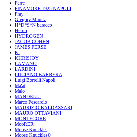
Ferre
FINAMORE 1925 NAPOLI
Fray
Gregory Munitz
H*D*S*N baracco
Herno
HYDROGEN
JACOB COHEN
JAMES PERSE
K.
KHRISJOY
LAMANO
LARDINI
LUCIANO BARBERA
Luigi Borrelli Napoli
Ma'at
Malo
MANDELLI
Marco Pescarolo
MAURIZIO BALDASSARI
MAURO OTTAVIANI
MONTECORE
MooRER
Moose Knuckles
Moose Knuckles©️