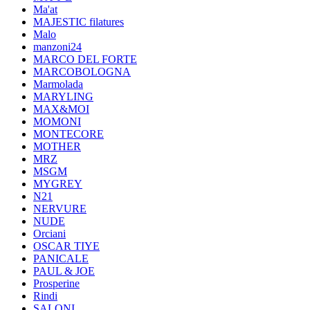
Ma'at
MAJESTIC filatures
Malo
manzoni24
MARCO DEL FORTE
MARCOBOLOGNA
Marmolada
MARYLING
MAX&MOI
MOMONI
MONTECORE
MOTHER
MRZ
MSGM
MYGREY
N21
NERVURE
NUDE
Orciani
OSCAR TIYE
PANICALE
PAUL & JOE
Prosperine
Rindi
SALONI