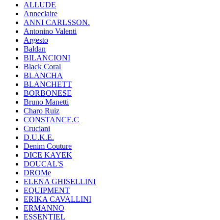
ALLUDE
Anneclaire
ANNI CARLSSON.
Antonino Valenti
Argesto
Baldan
BILANCIONI
Black Coral
BLANCHA
BLANCHETT
BORBONESE
Bruno Manetti
Charo Ruiz
CONSTANCE.C
Cruciani
D.U.K.E.
Denim Couture
DICE KAYEK
DOUCAL'S
DROMe
ELENA GHISELLINI
EQUIPMENT
ERIKA CAVALLINI
ERMANNO
ESSENTIEL