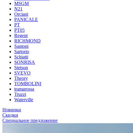
MSGM
N21
Orciani
PANICALE
PT
PT05
Regent
RICHMOND
Santoni
Sartorio
Schiatti
SONRISA
Stetson
SVEVO
Theory
TOMBOLINI
tramarossa
Truzzi
Waterville
Новинки
Скидки
Специальное предложение