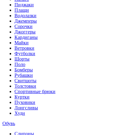
Пиджаки
Плащи
Водолазки
Джемперы
Сорочки
Джоггеры
Кардиганы
Майки
Ветровки
Футболки
Шорты
Поло
Бомберы
Рубашки
Свитшоты
Толстовки
Спортивные брюки
Куртки
Пуховики
Лонгсливы
Худи
Обувь
Слипоны