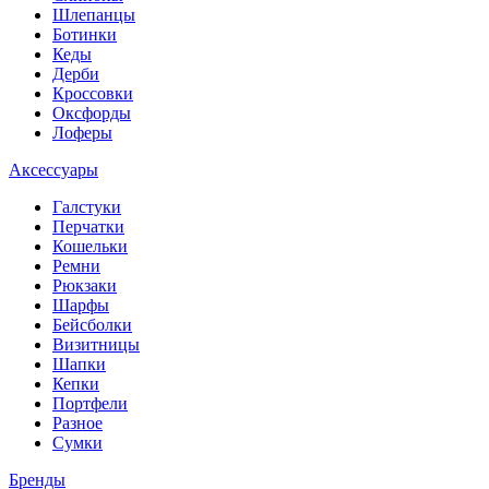
Шлепанцы
Ботинки
Кеды
Дерби
Кроссовки
Оксфорды
Лоферы
Аксессуары
Галстуки
Перчатки
Кошельки
Ремни
Рюкзаки
Шарфы
Бейсболки
Визитницы
Шапки
Кепки
Портфели
Разное
Сумки
Бренды