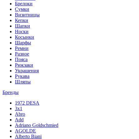
Брелоки
Сумки
Визитницы
Кепки
Шапки
Носки
Косынки
Шарфы
Ремни
Разное
Пояса
Рюкзаки
Украшения
Рукава
Шляпы
Бренды
1972 DESA
3x1
Abro
Add
Adriano Goldschmied
AGOLDE
Alberto Biani