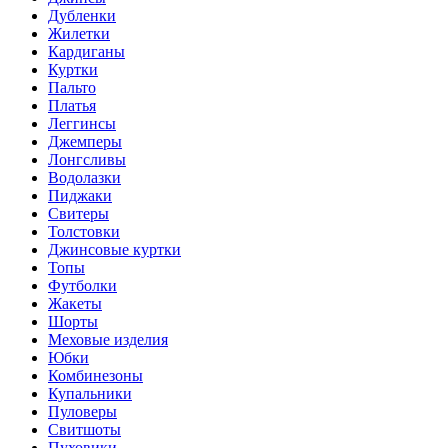
Дубленки
Жилетки
Кардиганы
Куртки
Пальто
Платья
Леггинсы
Джемперы
Лонгсливы
Водолазки
Пиджаки
Свитеры
Толстовки
Джинсовые куртки
Топы
Футболки
Жакеты
Шорты
Меховые изделия
Юбки
Комбинезоны
Купальники
Пуловеры
Свитшоты
Пуховики