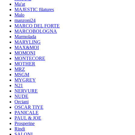
Ma'at
MAJESTIC filatures
Malo
manzoni24
MARCO DEL FORTE
MARCOBOLOGNA
Marmolada
MARYLING
MAX&MOI
MOMONI
MONTECORE
MOTHER
MRZ
MSGM
MYGREY
N21
NERVURE
NUDE
Orciani
OSCAR TIYE
PANICALE
PAUL & JOE
Prosperine
Rindi
SALONI