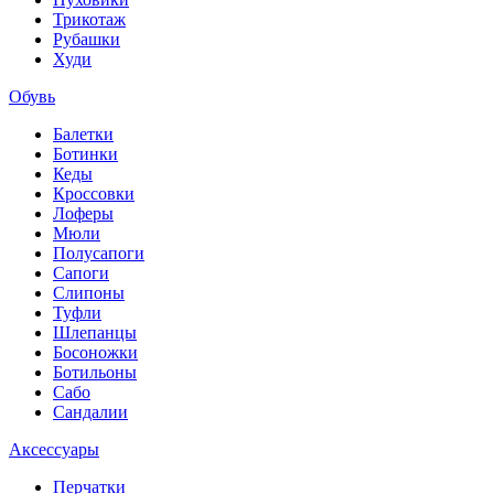
Трикотаж
Рубашки
Худи
Обувь
Балетки
Ботинки
Кеды
Кроссовки
Лоферы
Мюли
Полусапоги
Сапоги
Слипоны
Туфли
Шлепанцы
Босоножки
Ботильоны
Сабо
Сандалии
Аксессуары
Перчатки