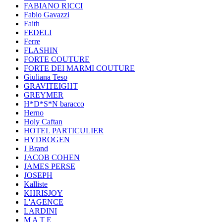
FABIANO RICCI
Fabio Gavazzi
Faith
FEDELI
Ferre
FLASHIN
FORTE COUTURE
FORTE DEI MARMI COUTURE
Giuliana Teso
GRAVITEIGHT
GREYMER
H*D*S*N baracco
Herno
Holy Caftan
HOTEL PARTICULIER
HYDROGEN
J Brand
JACOB COHEN
JAMES PERSE
JOSEPH
Kalliste
KHRISJOY
L'AGENCE
LARDINI
M A T E