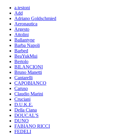
a.testoni
Add
Adriano Goldschmied
Aeronautica
Argesto
Attolini
Ballantyne
Barba Napoli
Barbed
BeaYukMui
Bertolo
BILANCIONI
Bruno Manetti
Cantarelli
CAPOBIANCO
Caruso
Claudio Marini
Cruciani
D.U.K.E.
Della Ciana
DOUCAL'S
DUNO
FABIANO RICCI
FEDELI