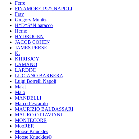
Ferre
FINAMORE 1925 NAPOLI
Fray
Gregory Munitz
H*D*S*N baracco
Herno
HYDROGEN
JACOB COHEN
JAMES PERSE
K.
KHRISJOY
LAMANO
LARDINI
LUCIANO BARBERA
Luigi Borrelli Napoli
Ma'at
Malo
MANDELLI
Marco Pescarolo
MAURIZIO BALDASSARI
MAURO OTTAVIANI
MONTECORE
MooRER
Moose Knuckles
Moose Knuckles©️