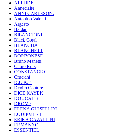
ALLUDE
Anneclaire
ANNI CARLSSON.
Antonino Valenti
Argesto
Baldan
BILANCIONI
Black Coral
BLANCHA
BLANCHETT
BORBONESE
Bruno Manetti
Charo Ruiz
CONSTANCE.C
Cruciani
D.U.K.E.
Denim Couture
DICE KAYEK
DOUCAL'S
DROMe
ELENA GHISELLINI
EQUIPMENT
ERIKA CAVALLINI
ERMANNO
ESSENTIEL