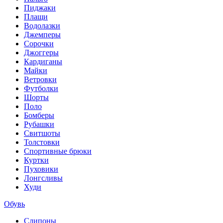
Пиджаки
Плащи
Водолазки
Джемперы
Сорочки
Джоггеры
Кардиганы
Майки
Ветровки
Футболки
Шорты
Поло
Бомберы
Рубашки
Свитшоты
Толстовки
Спортивные брюки
Куртки
Пуховики
Лонгсливы
Худи
Обувь
Слипоны