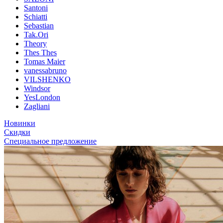
Santoni
Schiatti
Sebastian
Tak.Ori
Theory
Thes Thes
Tomas Maier
vanessabruno
VILSHENKO
Windsor
YesLondon
Zagliani
Новинки
Скидки
Специальное предложение