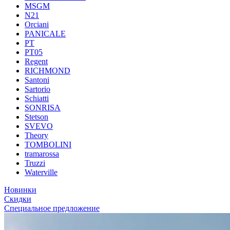
MSGM
N21
Orciani
PANICALE
PT
PT05
Regent
RICHMOND
Santoni
Sartorio
Schiatti
SONRISA
Stetson
SVEVO
Theory
TOMBOLINI
tramarossa
Truzzi
Waterville
Новинки
Скидки
Специальное предложение