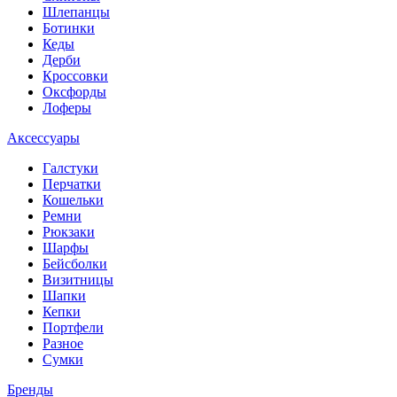
Шлепанцы
Ботинки
Кеды
Дерби
Кроссовки
Оксфорды
Лоферы
Аксессуары
Галстуки
Перчатки
Кошельки
Ремни
Рюкзаки
Шарфы
Бейсболки
Визитницы
Шапки
Кепки
Портфели
Разное
Сумки
Бренды