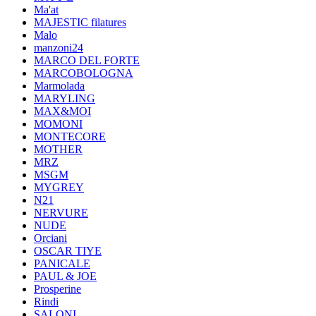
Ma'at
MAJESTIC filatures
Malo
manzoni24
MARCO DEL FORTE
MARCOBOLOGNA
Marmolada
MARYLING
MAX&MOI
MOMONI
MONTECORE
MOTHER
MRZ
MSGM
MYGREY
N21
NERVURE
NUDE
Orciani
OSCAR TIYE
PANICALE
PAUL & JOE
Prosperine
Rindi
SALONI