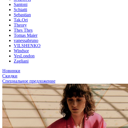
Santoni
Schiatti
Sebastian
Tak.Ori
Theory
Thes Thes
Tomas Maier
vanessabruno
VILSHENKO
Windsor
YesLondon
Zagliani
Новинки
Скидки
Специальное предложение