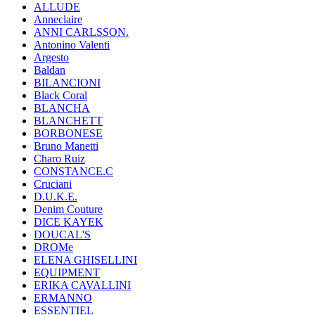
ALLUDE
Anneclaire
ANNI CARLSSON.
Antonino Valenti
Argesto
Baldan
BILANCIONI
Black Coral
BLANCHA
BLANCHETT
BORBONESE
Bruno Manetti
Charo Ruiz
CONSTANCE.C
Cruciani
D.U.K.E.
Denim Couture
DICE KAYEK
DOUCAL'S
DROMe
ELENA GHISELLINI
EQUIPMENT
ERIKA CAVALLINI
ERMANNO
ESSENTIEL