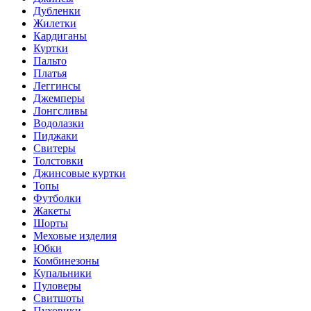
Дубленки
Жилетки
Кардиганы
Куртки
Пальто
Платья
Леггинсы
Джемперы
Лонгсливы
Водолазки
Пиджаки
Свитеры
Толстовки
Джинсовые куртки
Топы
Футболки
Жакеты
Шорты
Меховые изделия
Юбки
Комбинезоны
Купальники
Пуловеры
Свитшоты
Пуховики