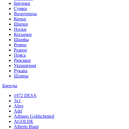
Брелоки
Сумки
Визитницы
Кепки
Шапки
Носки
Косынки
Шарфы
Ремни
Разное
Пояса
Рюкзаки
Украшения
Рукава
Шляпы
Бренды
1972 DESA
3x1
Abro
Add
Adriano Goldschmied
AGOLDE
Alberto Biani