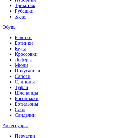
Трикотаж
Рубашки
Худи
Обувь
Балетки
Ботинки
Кеды
Кроссовки
Лоферы
Мюли
Полусапоги
Сапоги
Слипоны
Туфли
Шлепанцы
Босоножки
Ботильоны
Сабо
Сандалии
Аксессуары
Перчатки