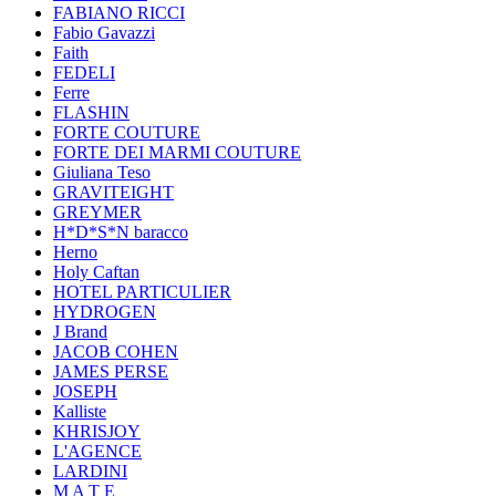
FABIANO RICCI
Fabio Gavazzi
Faith
FEDELI
Ferre
FLASHIN
FORTE COUTURE
FORTE DEI MARMI COUTURE
Giuliana Teso
GRAVITEIGHT
GREYMER
H*D*S*N baracco
Herno
Holy Caftan
HOTEL PARTICULIER
HYDROGEN
J Brand
JACOB COHEN
JAMES PERSE
JOSEPH
Kalliste
KHRISJOY
L'AGENCE
LARDINI
M A T E