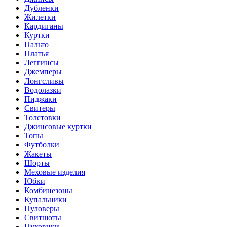
Дубленки
Жилетки
Кардиганы
Куртки
Пальто
Платья
Леггинсы
Джемперы
Лонгсливы
Водолазки
Пиджаки
Свитеры
Толстовки
Джинсовые куртки
Топы
Футболки
Жакеты
Шорты
Меховые изделия
Юбки
Комбинезоны
Купальники
Пуловеры
Свитшоты
Пуховики