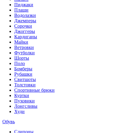
Пиджаки
Плащи
Водолазки
Джемперы
Сорочки
Джоггеры
Кардиганы
Майки
Ветровки
Футболки
Шорты
Поло
Бомберы
Рубашки
Свитшоты
Толстовки
Спортивные брюки
Куртки
Пуховики
Лонгсливы
Худи
Обувь
Слипоны