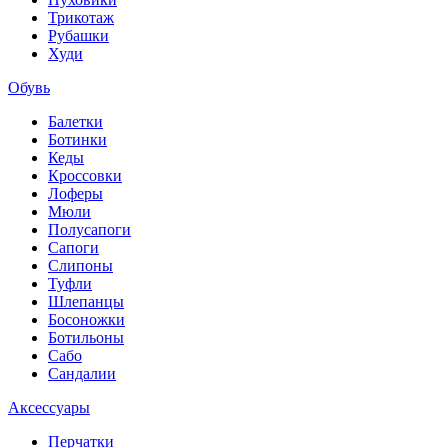
Трикотаж
Рубашки
Худи
Обувь
Балетки
Ботинки
Кеды
Кроссовки
Лоферы
Мюли
Полусапоги
Сапоги
Слипоны
Туфли
Шлепанцы
Босоножки
Ботильоны
Сабо
Сандалии
Аксессуары
Перчатки