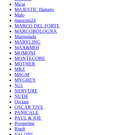
Ma'at
MAJESTIC filatures
Malo
manzoni24
MARCO DEL FORTE
MARCOBOLOGNA
Marmolada
MARYLING
MAX&MOI
MOMONI
MONTECORE
MOTHER
MRZ
MSGM
MYGREY
N21
NERVURE
NUDE
Orciani
OSCAR TIYE
PANICALE
PAUL & JOE
Prosperine
Rindi
SALONI