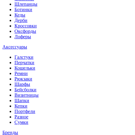
Шлепанцы
Ботинки
Кеды
Дерби
Кроссовки
Оксфорды
Лоферы
Аксессуары
Галстуки
Перчатки
Кошельки
Ремни
Рюкзаки
Шарфы
Бейсболки
Визитницы
Шапки
Кепки
Портфели
Разное
Сумки
Бренды