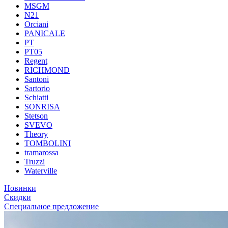
MSGM
N21
Orciani
PANICALE
PT
PT05
Regent
RICHMOND
Santoni
Sartorio
Schiatti
SONRISA
Stetson
SVEVO
Theory
TOMBOLINI
tramarossa
Truzzi
Waterville
Новинки
Скидки
Специальное предложение