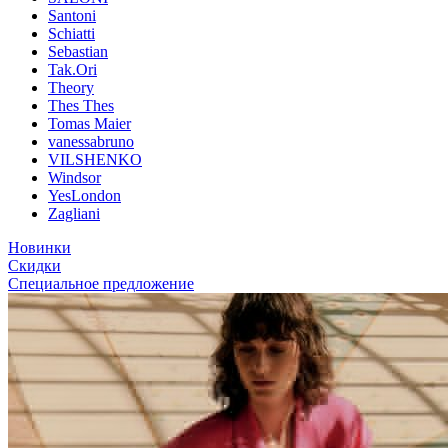
Santoni
Schiatti
Sebastian
Tak.Ori
Theory
Thes Thes
Tomas Maier
vanessabruno
VILSHENKO
Windsor
YesLondon
Zagliani
Новинки
Скидки
Специальное предложение