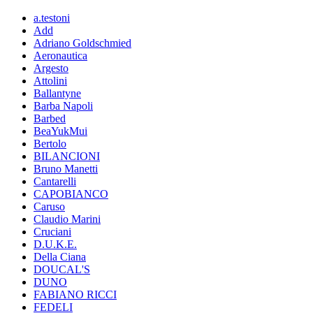
a.testoni
Add
Adriano Goldschmied
Aeronautica
Argesto
Attolini
Ballantyne
Barba Napoli
Barbed
BeaYukMui
Bertolo
BILANCIONI
Bruno Manetti
Cantarelli
CAPOBIANCO
Caruso
Claudio Marini
Cruciani
D.U.K.E.
Della Ciana
DOUCAL'S
DUNO
FABIANO RICCI
FEDELI