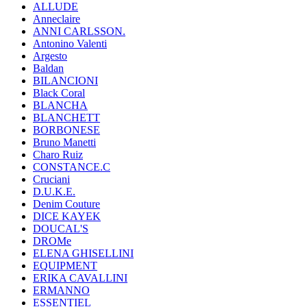
ALLUDE
Anneclaire
ANNI CARLSSON.
Antonino Valenti
Argesto
Baldan
BILANCIONI
Black Coral
BLANCHA
BLANCHETT
BORBONESE
Bruno Manetti
Charo Ruiz
CONSTANCE.C
Cruciani
D.U.K.E.
Denim Couture
DICE KAYEK
DOUCAL'S
DROMe
ELENA GHISELLINI
EQUIPMENT
ERIKA CAVALLINI
ERMANNO
ESSENTIEL