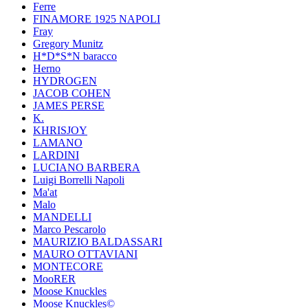
Ferre
FINAMORE 1925 NAPOLI
Fray
Gregory Munitz
H*D*S*N baracco
Herno
HYDROGEN
JACOB COHEN
JAMES PERSE
K.
KHRISJOY
LAMANO
LARDINI
LUCIANO BARBERA
Luigi Borrelli Napoli
Ma'at
Malo
MANDELLI
Marco Pescarolo
MAURIZIO BALDASSARI
MAURO OTTAVIANI
MONTECORE
MooRER
Moose Knuckles
Moose Knuckles©️