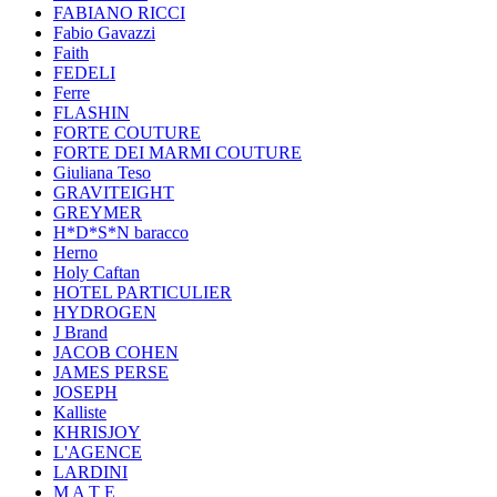
FABIANO RICCI
Fabio Gavazzi
Faith
FEDELI
Ferre
FLASHIN
FORTE COUTURE
FORTE DEI MARMI COUTURE
Giuliana Teso
GRAVITEIGHT
GREYMER
H*D*S*N baracco
Herno
Holy Caftan
HOTEL PARTICULIER
HYDROGEN
J Brand
JACOB COHEN
JAMES PERSE
JOSEPH
Kalliste
KHRISJOY
L'AGENCE
LARDINI
M A T E