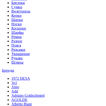
Брелоки
Сумки
Визитницы
Кепки
Шапки
Носки
Косынки
Шарфы
Ремни
Разное
Пояса
Рюкзаки
Украшения
Рукава
Шляпы
Бренды
1972 DESA
3x1
Abro
Add
Adriano Goldschmied
AGOLDE
Alberto Biani