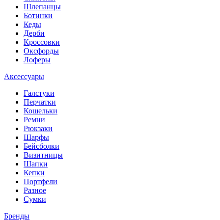
Шлепанцы
Ботинки
Кеды
Дерби
Кроссовки
Оксфорды
Лоферы
Аксессуары
Галстуки
Перчатки
Кошельки
Ремни
Рюкзаки
Шарфы
Бейсболки
Визитницы
Шапки
Кепки
Портфели
Разное
Сумки
Бренды