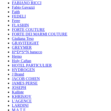
FABIANO RICCI
Fabio Gavazzi
Faith
FEDELI
Ferre
FLASHIN
FORTE COUTURE
FORTE DEI MARMI COUTURE
Giuliana Teso
GRAVITEIGHT
GREYMER
H*D*S*N baracco
Herno
Holy Caftan
HOTEL PARTICULIER
HYDROGEN
J Brand
JACOB COHEN
JAMES PERSE
JOSEPH
Kalliste
KHRISJOY
L'AGENCE
LARDINI
M A T E