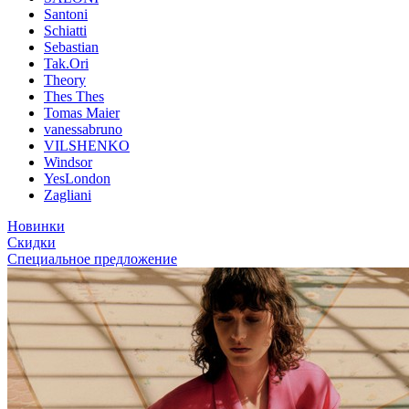
Santoni
Schiatti
Sebastian
Tak.Ori
Theory
Thes Thes
Tomas Maier
vanessabruno
VILSHENKO
Windsor
YesLondon
Zagliani
Новинки
Скидки
Специальное предложение