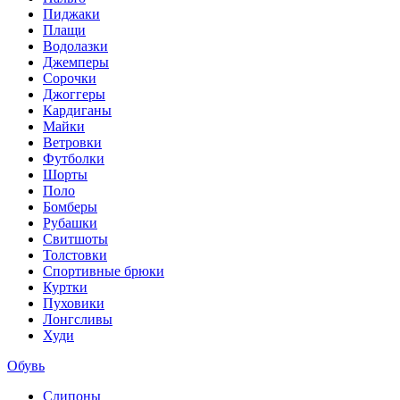
Пиджаки
Плащи
Водолазки
Джемперы
Сорочки
Джоггеры
Кардиганы
Майки
Ветровки
Футболки
Шорты
Поло
Бомберы
Рубашки
Свитшоты
Толстовки
Спортивные брюки
Куртки
Пуховики
Лонгсливы
Худи
Обувь
Слипоны