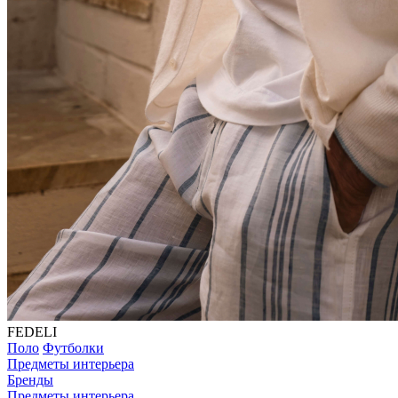
FEDELI
Поло
Футболки
Предметы интерьера
Бренды
Предметы интерьера