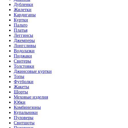
Дубленки
Жилетки
Кардиганы
Куртки
Пальто
Платья
Леггинсы
Джемперы
Лонгсливы
Водолазки
Пиджаки
Свитеры
Толстовки
Джинсовые куртки
Топы
Футболки
Жакеты
Шорты
Меховые изделия
Юбки
Комбинезоны
Купальники
Пуловеры
Свитшоты
Пуховики