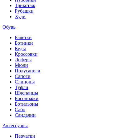
Трикотаж
Рубашки
Худи
Обувь
Балетки
Ботинки
Кеды
Кроссовки
Лоферы
Мюли
Полусапоги
Сапоги
Слипоны
Туфли
Шлепанцы
Босоножки
Ботильоны
Сабо
Сандалии
Аксессуары
Перчатки