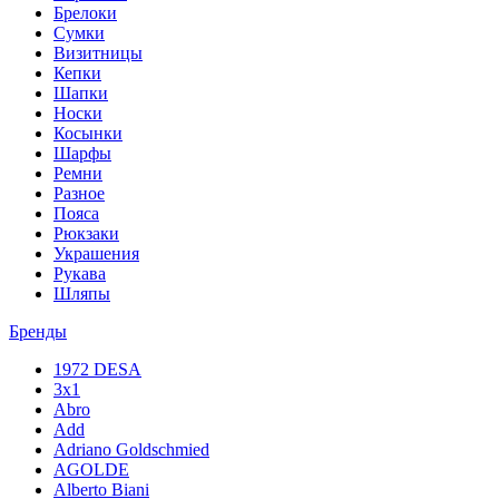
Брелоки
Сумки
Визитницы
Кепки
Шапки
Носки
Косынки
Шарфы
Ремни
Разное
Пояса
Рюкзаки
Украшения
Рукава
Шляпы
Бренды
1972 DESA
3x1
Abro
Add
Adriano Goldschmied
AGOLDE
Alberto Biani