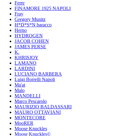
Ferre
FINAMORE 1925 NAPOLI
Fray
Gregory Munitz
H*D*S*N baracco
Herno
HYDROGEN
JACOB COHEN
JAMES PERSE
K.
KHRISJOY
LAMANO
LARDINI
LUCIANO BARBERA
Luigi Borrelli Napoli
Ma'at
Malo
MANDELLI
Marco Pescarolo
MAURIZIO BALDASSARI
MAURO OTTAVIANI
MONTECORE
MooRER
Moose Knuckles
Moose Knuckles©️