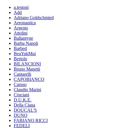
a.testoni
Add
Adriano Goldschmied
Aeronautica
Argesto
Attolini
Ballantyne
Barba Napoli
Barbed
BeaYukMui
Bertolo
BILANCIONI
Bruno Manetti
Cantarelli
CAPOBIANCO
Caruso
Claudio Marini
Cruciani
D.U.K.E.
Della Ciana
DOUCAL'S
DUNO
FABIANO RICCI
FEDELI