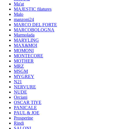
Ma'at
MAJESTIC filatures
Malo
manzoni24
MARCO DEL FORTE
MARCOBOLOGNA
Marmolada
MARYLING
MAX&MOI
MOMONI
MONTECORE
MOTHER
MRZ
MSGM
MYGREY
N21
NERVURE
NUDE
Orciani
OSCAR TIYE
PANICALE
PAUL & JOE
Prosperine
Rindi
SALONI