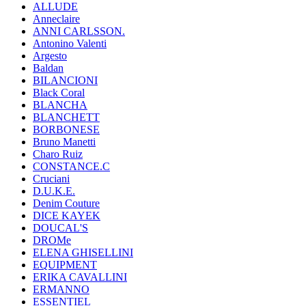
ALLUDE
Anneclaire
ANNI CARLSSON.
Antonino Valenti
Argesto
Baldan
BILANCIONI
Black Coral
BLANCHA
BLANCHETT
BORBONESE
Bruno Manetti
Charo Ruiz
CONSTANCE.C
Cruciani
D.U.K.E.
Denim Couture
DICE KAYEK
DOUCAL'S
DROMe
ELENA GHISELLINI
EQUIPMENT
ERIKA CAVALLINI
ERMANNO
ESSENTIEL