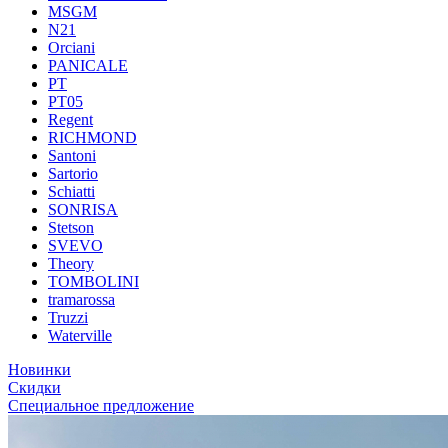
MSGM
N21
Orciani
PANICALE
PT
PT05
Regent
RICHMOND
Santoni
Sartorio
Schiatti
SONRISA
Stetson
SVEVO
Theory
TOMBOLINI
tramarossa
Truzzi
Waterville
Новинки
Скидки
Специальное предложение