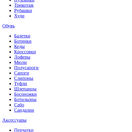
Трикотаж
Рубашки
Худи
Обувь
Балетки
Ботинки
Кеды
Кроссовки
Лоферы
Мюли
Полусапоги
Сапоги
Слипоны
Туфли
Шлепанцы
Босоножки
Ботильоны
Сабо
Сандалии
Аксессуары
Перчатки