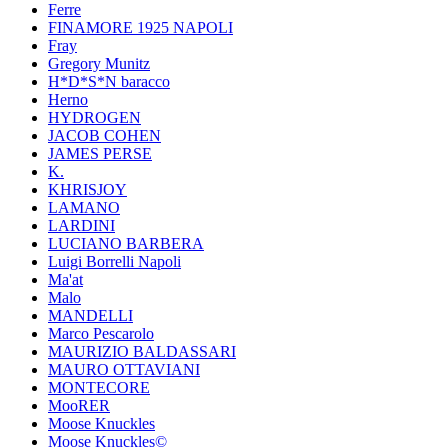
Ferre
FINAMORE 1925 NAPOLI
Fray
Gregory Munitz
H*D*S*N baracco
Herno
HYDROGEN
JACOB COHEN
JAMES PERSE
K.
KHRISJOY
LAMANO
LARDINI
LUCIANO BARBERA
Luigi Borrelli Napoli
Ma'at
Malo
MANDELLI
Marco Pescarolo
MAURIZIO BALDASSARI
MAURO OTTAVIANI
MONTECORE
MooRER
Moose Knuckles
Moose Knuckles©️