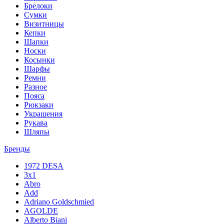
Брелоки
Сумки
Визитницы
Кепки
Шапки
Носки
Косынки
Шарфы
Ремни
Разное
Пояса
Рюкзаки
Украшения
Рукава
Шляпы
Бренды
1972 DESA
3x1
Abro
Add
Adriano Goldschmied
AGOLDE
Alberto Biani