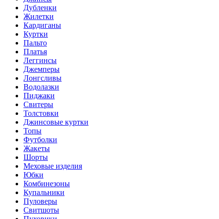
Дубленки
Жилетки
Кардиганы
Куртки
Пальто
Платья
Леггинсы
Джемперы
Лонгсливы
Водолазки
Пиджаки
Свитеры
Толстовки
Джинсовые куртки
Топы
Футболки
Жакеты
Шорты
Меховые изделия
Юбки
Комбинезоны
Купальники
Пуловеры
Свитшоты
Пуховики