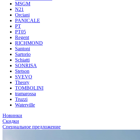
MSGM
N21
Orciani
PANICALE
PT
PT05
Regent
RICHMOND
Santoni
Sartorio
Schiatti
SONRISA
Stetson
SVEVO
Theory
TOMBOLINI
tramarossa
Truzzi
Waterville
Новинки
Скидки
Специальное предложение