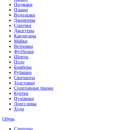
Пиджаки
Плащи
Водолазки
Джемперы
Сорочки
Джоггеры
Кардиганы
Майки
Ветровки
Футболки
Шорты
Поло
Бомберы
Рубашки
Свитшоты
Толстовки
Спортивные брюки
Куртки
Пуховики
Лонгсливы
Худи
Обувь
Слипоны