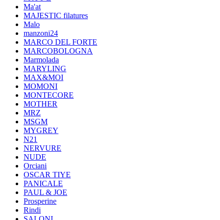
Ma'at
MAJESTIC filatures
Malo
manzoni24
MARCO DEL FORTE
MARCOBOLOGNA
Marmolada
MARYLING
MAX&MOI
MOMONI
MONTECORE
MOTHER
MRZ
MSGM
MYGREY
N21
NERVURE
NUDE
Orciani
OSCAR TIYE
PANICALE
PAUL & JOE
Prosperine
Rindi
SALONI