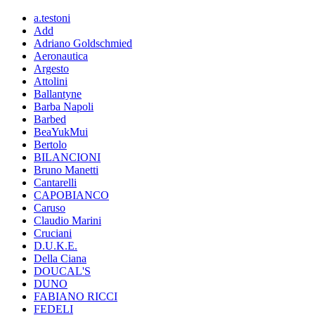
a.testoni
Add
Adriano Goldschmied
Aeronautica
Argesto
Attolini
Ballantyne
Barba Napoli
Barbed
BeaYukMui
Bertolo
BILANCIONI
Bruno Manetti
Cantarelli
CAPOBIANCO
Caruso
Claudio Marini
Cruciani
D.U.K.E.
Della Ciana
DOUCAL'S
DUNO
FABIANO RICCI
FEDELI