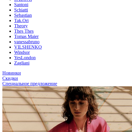
Santoni
Schiatti
Sebastian
Tak.Ori
Theory
Thes Thes
Tomas Maier
vanessabruno
VILSHENKO
Windsor
YesLondon
Zagliani
Новинки
Скидки
Специальное предложение