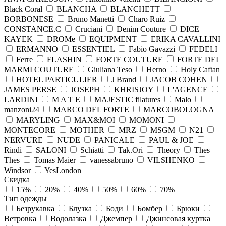
Black Coral
BLANCHA
BLANCHETT
BORBONESE
Bruno Manetti
Charo Ruiz
CONSTANCE.C
Cruciani
Denim Couture
DICE
KAYEK
DROMe
EQUIPMENT
ERIKA CAVALLINI
ERMANNO
ESSENTIEL
Fabio Gavazzi
FEDELI
Ferre
FLASHIN
FORTE COUTURE
FORTE DEI
MARMI COUTURE
Giuliana Teso
Herno
Holy Caftan
HOTEL PARTICULIER
J Brand
JACOB COHEN
JAMES PERSE
JOSEPH
KHRISJOY
L'AGENCE
LARDINI
M A T E
MAJESTIC filatures
Malo
manzoni24
MARCO DEL FORTE
MARCOBOLOGNA
MARYLING
MAX&MOI
MOMONI
MONTECORE
MOTHER
MRZ
MSGM
N21
NERVURE
NUDE
PANICALE
PAUL & JOE
Rindi
SALONI
Schiatti
Tak.Ori
Theory
Thes
Thes
Tomas Maier
vanessabruno
VILSHENKO
Windsor
YesLondon
Скидка
15%
20%
40%
50%
60%
70%
Тип одежды
Безрукавка
Блузка
Боди
Бомбер
Брюки
Ветровка
Водолазка
Джемпер
Джинсовая куртка