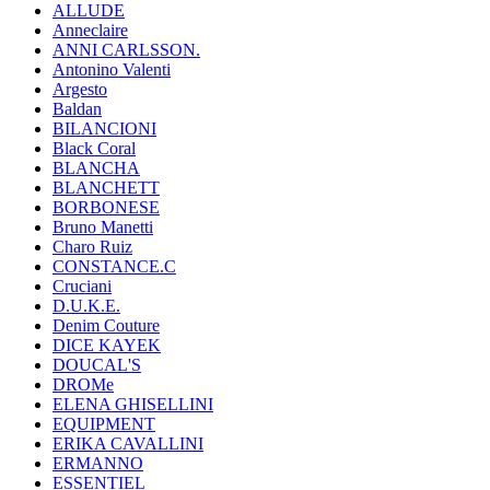
ALLUDE
Anneclaire
ANNI CARLSSON.
Antonino Valenti
Argesto
Baldan
BILANCIONI
Black Coral
BLANCHA
BLANCHETT
BORBONESE
Bruno Manetti
Charo Ruiz
CONSTANCE.C
Cruciani
D.U.K.E.
Denim Couture
DICE KAYEK
DOUCAL'S
DROMe
ELENA GHISELLINI
EQUIPMENT
ERIKA CAVALLINI
ERMANNO
ESSENTIEL