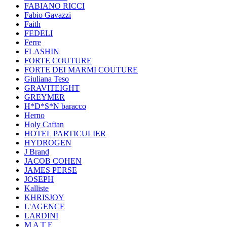
FABIANO RICCI
Fabio Gavazzi
Faith
FEDELI
Ferre
FLASHIN
FORTE COUTURE
FORTE DEI MARMI COUTURE
Giuliana Teso
GRAVITEIGHT
GREYMER
H*D*S*N baracco
Herno
Holy Caftan
HOTEL PARTICULIER
HYDROGEN
J Brand
JACOB COHEN
JAMES PERSE
JOSEPH
Kalliste
KHRISJOY
L'AGENCE
LARDINI
M A T E