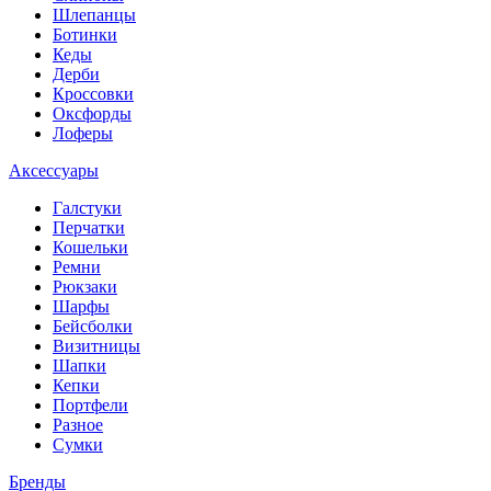
Шлепанцы
Ботинки
Кеды
Дерби
Кроссовки
Оксфорды
Лоферы
Аксессуары
Галстуки
Перчатки
Кошельки
Ремни
Рюкзаки
Шарфы
Бейсболки
Визитницы
Шапки
Кепки
Портфели
Разное
Сумки
Бренды