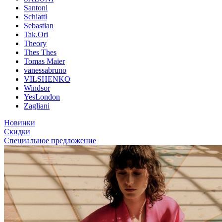
Santoni
Schiatti
Sebastian
Tak.Ori
Theory
Thes Thes
Tomas Maier
vanessabruno
VILSHENKO
Windsor
YesLondon
Zagliani
Новинки
Скидки
Специальное предложение