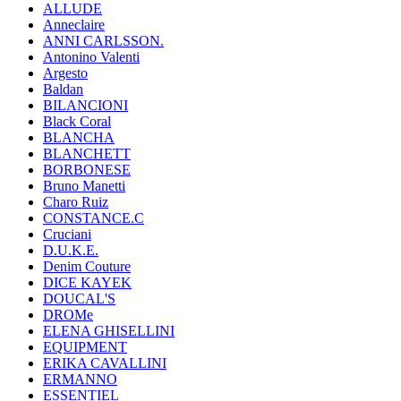
ALLUDE
Anneclaire
ANNI CARLSSON.
Antonino Valenti
Argesto
Baldan
BILANCIONI
Black Coral
BLANCHA
BLANCHETT
BORBONESE
Bruno Manetti
Charo Ruiz
CONSTANCE.C
Cruciani
D.U.K.E.
Denim Couture
DICE KAYEK
DOUCAL'S
DROMe
ELENA GHISELLINI
EQUIPMENT
ERIKA CAVALLINI
ERMANNO
ESSENTIEL