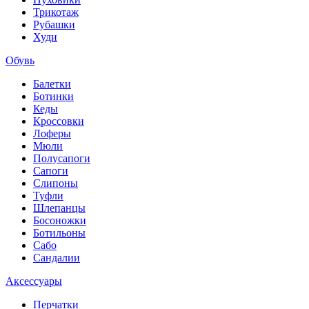
Трикотаж
Рубашки
Худи
Обувь
Балетки
Ботинки
Кеды
Кроссовки
Лоферы
Мюли
Полусапоги
Сапоги
Слипоны
Туфли
Шлепанцы
Босоножки
Ботильоны
Сабо
Сандалии
Аксессуары
Перчатки