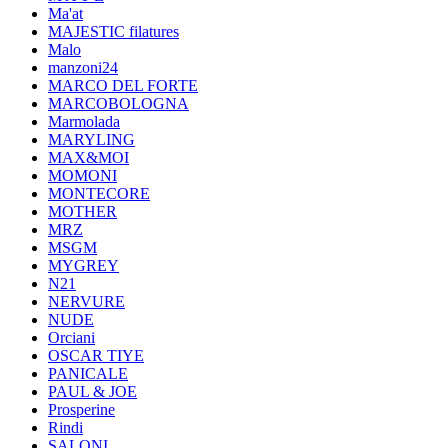
Ma'at
MAJESTIC filatures
Malo
manzoni24
MARCO DEL FORTE
MARCOBOLOGNA
Marmolada
MARYLING
MAX&MOI
MOMONI
MONTECORE
MOTHER
MRZ
MSGM
MYGREY
N21
NERVURE
NUDE
Orciani
OSCAR TIYE
PANICALE
PAUL & JOE
Prosperine
Rindi
SALONI