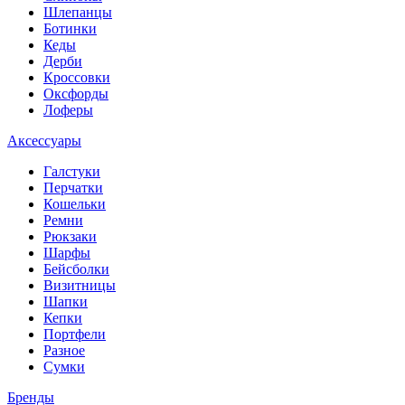
Шлепанцы
Ботинки
Кеды
Дерби
Кроссовки
Оксфорды
Лоферы
Аксессуары
Галстуки
Перчатки
Кошельки
Ремни
Рюкзаки
Шарфы
Бейсболки
Визитницы
Шапки
Кепки
Портфели
Разное
Сумки
Бренды