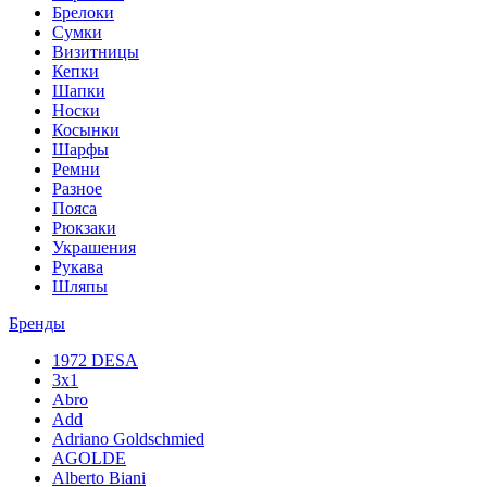
Брелоки
Сумки
Визитницы
Кепки
Шапки
Носки
Косынки
Шарфы
Ремни
Разное
Пояса
Рюкзаки
Украшения
Рукава
Шляпы
Бренды
1972 DESA
3x1
Abro
Add
Adriano Goldschmied
AGOLDE
Alberto Biani