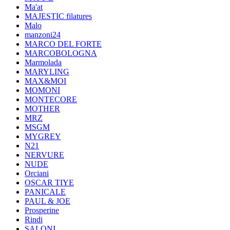
Ma'at
MAJESTIC filatures
Malo
manzoni24
MARCO DEL FORTE
MARCOBOLOGNA
Marmolada
MARYLING
MAX&MOI
MOMONI
MONTECORE
MOTHER
MRZ
MSGM
MYGREY
N21
NERVURE
NUDE
Orciani
OSCAR TIYE
PANICALE
PAUL & JOE
Prosperine
Rindi
SALONI