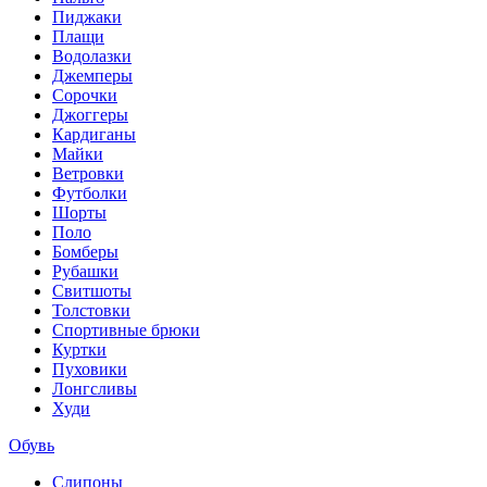
Пиджаки
Плащи
Водолазки
Джемперы
Сорочки
Джоггеры
Кардиганы
Майки
Ветровки
Футболки
Шорты
Поло
Бомберы
Рубашки
Свитшоты
Толстовки
Спортивные брюки
Куртки
Пуховики
Лонгсливы
Худи
Обувь
Слипоны