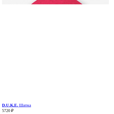
D.U.K.E.
Шапка
5720 ₽