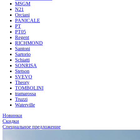
MSGM
N21
Orciani
PANICALE
PT
PT05
Regent
RICHMOND
Santoni
Sartorio
Schiatti
SONRISA
Stetson
SVEVO
Theory
TOMBOLINI
tramarossa
Truzzi
Waterville
Новинки
Скидки
Специальное предложение