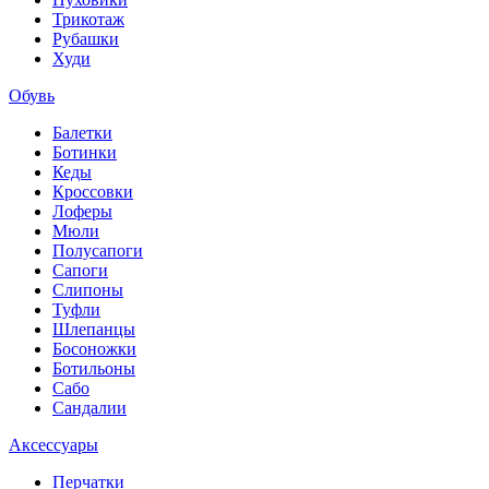
Трикотаж
Рубашки
Худи
Обувь
Балетки
Ботинки
Кеды
Кроссовки
Лоферы
Мюли
Полусапоги
Сапоги
Слипоны
Туфли
Шлепанцы
Босоножки
Ботильоны
Сабо
Сандалии
Аксессуары
Перчатки