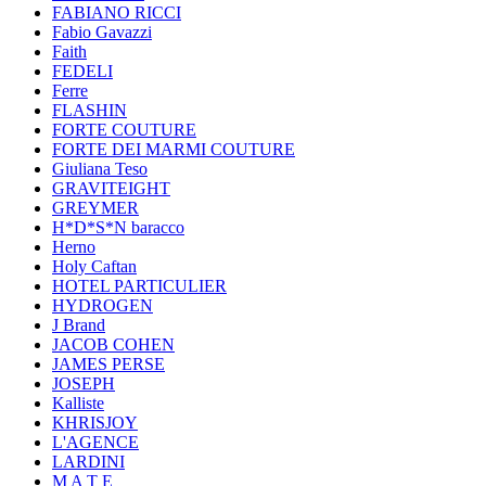
FABIANO RICCI
Fabio Gavazzi
Faith
FEDELI
Ferre
FLASHIN
FORTE COUTURE
FORTE DEI MARMI COUTURE
Giuliana Teso
GRAVITEIGHT
GREYMER
H*D*S*N baracco
Herno
Holy Caftan
HOTEL PARTICULIER
HYDROGEN
J Brand
JACOB COHEN
JAMES PERSE
JOSEPH
Kalliste
KHRISJOY
L'AGENCE
LARDINI
M A T E