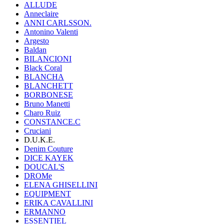
ALLUDE
Anneclaire
ANNI CARLSSON.
Antonino Valenti
Argesto
Baldan
BILANCIONI
Black Coral
BLANCHA
BLANCHETT
BORBONESE
Bruno Manetti
Charo Ruiz
CONSTANCE.C
Cruciani
D.U.K.E.
Denim Couture
DICE KAYEK
DOUCAL'S
DROMe
ELENA GHISELLINI
EQUIPMENT
ERIKA CAVALLINI
ERMANNO
ESSENTIEL