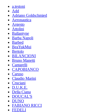
a.testoni
Add
Adriano Goldschmied
Aeronautica
Argesto
Attolini
Ballantyne
Barba Napoli
Barbed
BeaYukMui
Bertolo
BILANCIONI
Bruno Manetti
Cantarelli
CAPOBIANCO
Caruso
Claudio Marini
Cruciani
D.U.K.E.
Della Ciana
DOUCAL'S
DUNO
FABIANO RICCI
FEDELI