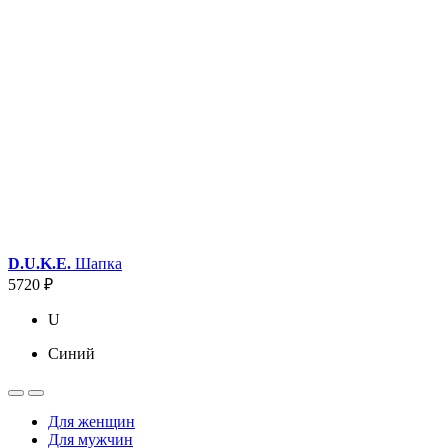
D.U.K.E.
Шапка
5720 ₽
U
Синий
Для женщин
Для мужчин