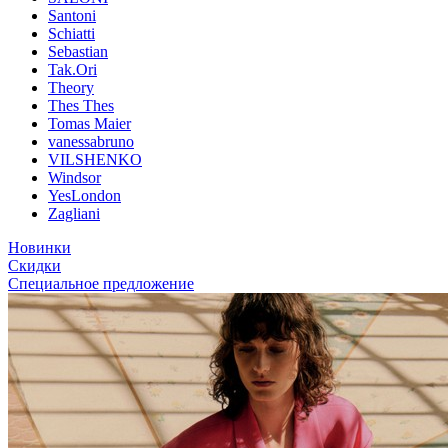
Santoni
Schiatti
Sebastian
Tak.Ori
Theory
Thes Thes
Tomas Maier
vanessabruno
VILSHENKO
Windsor
YesLondon
Zagliani
Новинки
Скидки
Специальное предложение