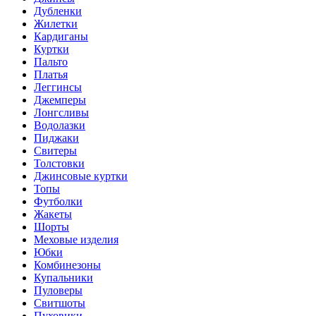
Дубленки
Жилетки
Кардиганы
Куртки
Пальто
Платья
Леггинсы
Джемперы
Лонгсливы
Водолазки
Пиджаки
Свитеры
Толстовки
Джинсовые куртки
Топы
Футболки
Жакеты
Шорты
Меховые изделия
Юбки
Комбинезоны
Купальники
Пуловеры
Свитшоты
Пуховики