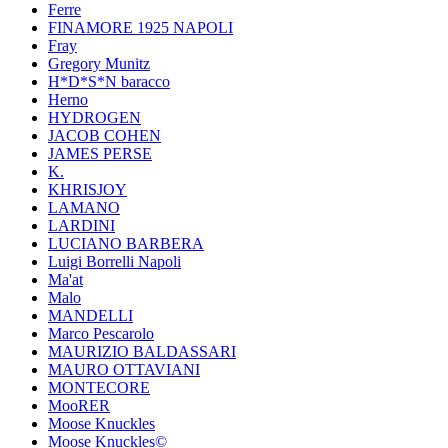
Ferre
FINAMORE 1925 NAPOLI
Fray
Gregory Munitz
H*D*S*N baracco
Herno
HYDROGEN
JACOB COHEN
JAMES PERSE
K.
KHRISJOY
LAMANO
LARDINI
LUCIANO BARBERA
Luigi Borrelli Napoli
Ma'at
Malo
MANDELLI
Marco Pescarolo
MAURIZIO BALDASSARI
MAURO OTTAVIANI
MONTECORE
MooRER
Moose Knuckles
Moose Knuckles©️