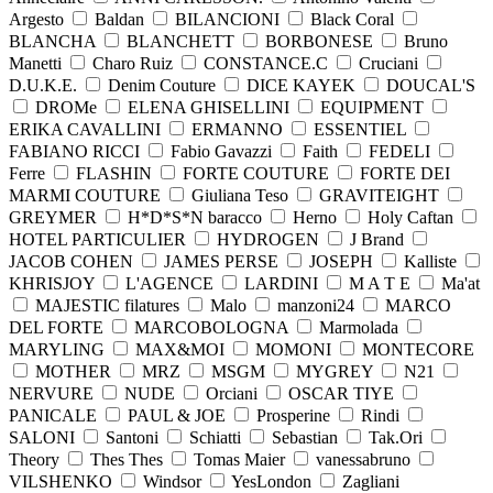
Argesto
Baldan
BILANCIONI
Black Coral
BLANCHA
BLANCHETT
BORBONESE
Bruno
Manetti
Charo Ruiz
CONSTANCE.C
Cruciani
D.U.K.E.
Denim Couture
DICE KAYEK
DOUCAL'S
DROMe
ELENA GHISELLINI
EQUIPMENT
ERIKA CAVALLINI
ERMANNO
ESSENTIEL
FABIANO RICCI
Fabio Gavazzi
Faith
FEDELI
Ferre
FLASHIN
FORTE COUTURE
FORTE DEI
MARMI COUTURE
Giuliana Teso
GRAVITEIGHT
GREYMER
H*D*S*N baracco
Herno
Holy Caftan
HOTEL PARTICULIER
HYDROGEN
J Brand
JACOB COHEN
JAMES PERSE
JOSEPH
Kalliste
KHRISJOY
L'AGENCE
LARDINI
M A T E
Ma'at
MAJESTIC filatures
Malo
manzoni24
MARCO
DEL FORTE
MARCOBOLOGNA
Marmolada
MARYLING
MAX&MOI
MOMONI
MONTECORE
MOTHER
MRZ
MSGM
MYGREY
N21
NERVURE
NUDE
Orciani
OSCAR TIYE
PANICALE
PAUL & JOE
Prosperine
Rindi
SALONI
Santoni
Schiatti
Sebastian
Tak.Ori
Theory
Thes Thes
Tomas Maier
vanessabruno
VILSHENKO
Windsor
YesLondon
Zagliani