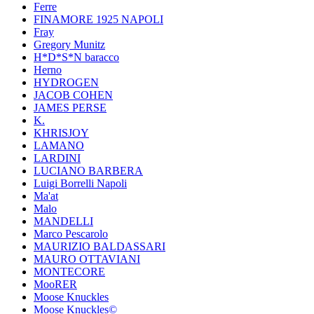
Ferre
FINAMORE 1925 NAPOLI
Fray
Gregory Munitz
H*D*S*N baracco
Herno
HYDROGEN
JACOB COHEN
JAMES PERSE
K.
KHRISJOY
LAMANO
LARDINI
LUCIANO BARBERA
Luigi Borrelli Napoli
Ma'at
Malo
MANDELLI
Marco Pescarolo
MAURIZIO BALDASSARI
MAURO OTTAVIANI
MONTECORE
MooRER
Moose Knuckles
Moose Knuckles©️