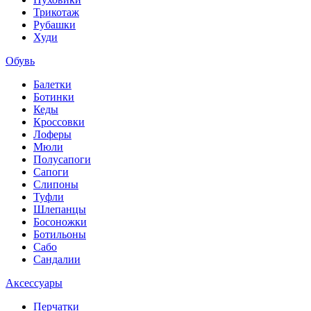
Трикотаж
Рубашки
Худи
Обувь
Балетки
Ботинки
Кеды
Кроссовки
Лоферы
Мюли
Полусапоги
Сапоги
Слипоны
Туфли
Шлепанцы
Босоножки
Ботильоны
Сабо
Сандалии
Аксессуары
Перчатки