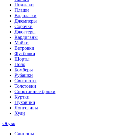
Пиджаки
Плащи
Водолазки
Джемперы
Сорочки
Джоггеры
Кардиганы
Майки
Ветровки
Футболки
Шорты
Поло
Бомберы
Рубашки
Свитшоты
Толстовки
Спортивные брюки
Куртки
Пуховики
Лонгсливы
Худи
Обувь
Слипоны