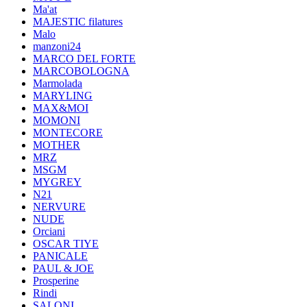
Ma'at
MAJESTIC filatures
Malo
manzoni24
MARCO DEL FORTE
MARCOBOLOGNA
Marmolada
MARYLING
MAX&MOI
MOMONI
MONTECORE
MOTHER
MRZ
MSGM
MYGREY
N21
NERVURE
NUDE
Orciani
OSCAR TIYE
PANICALE
PAUL & JOE
Prosperine
Rindi
SALONI