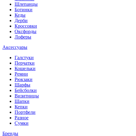
Шлепанцы
Ботинки
Кеды
Дерби
Кроссовки
Оксфорды
Лоферы
Аксессуары
Галстуки
Перчатки
Кошельки
Ремни
Рюкзаки
Шарфы
Бейсболки
Визитницы
Шапки
Кепки
Портфели
Разное
Сумки
Бренды