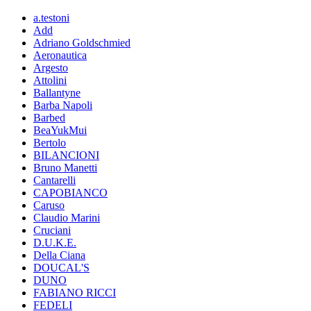
a.testoni
Add
Adriano Goldschmied
Aeronautica
Argesto
Attolini
Ballantyne
Barba Napoli
Barbed
BeaYukMui
Bertolo
BILANCIONI
Bruno Manetti
Cantarelli
CAPOBIANCO
Caruso
Claudio Marini
Cruciani
D.U.K.E.
Della Ciana
DOUCAL'S
DUNO
FABIANO RICCI
FEDELI