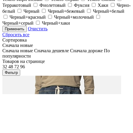
Терракотовый
Фиолетовый
Фуксия
Хаки
Черно-
белый
Черный
Черный+бежевый
Черный+белый
Черный+красный
Черный+молочный
Черный+серый
Черный+хаки
Очистить
Применить
Сбросить все
Сортировка
Сначала новые
Сначала новые
Сначала дешевле
Сначала дороже
По
популярности
Товаров на странице
32
48
72
96
Фильтр