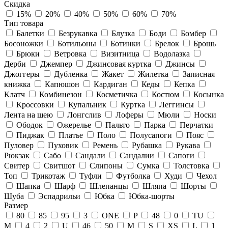
Скидка
15%
20%
40%
50%
60%
70%
Тип товара
Балетки
Безрукавка
Блузка
Боди
Бомбер
Босоножки
Ботильоны
Ботинки
Брелок
Брошь
Брюки
Ветровка
Визитница
Водолазка
Дерби
Джемпер
Джинсовая куртка
Джинсы
Джоггеры
Дубленка
Жакет
Жилетка
Записная
книжка
Капюшон
Кардиган
Кеды
Кепка
Клатч
Комбинезон
Косметичка
Костюм
Косынка
Кроссовки
Купальник
Куртка
Леггинсы
Лента на шею
Лонгслив
Лоферы
Мюли
Носки
Ободок
Ожерелье
Пальто
Парка
Перчатки
Пиджак
Платье
Поло
Полусапоги
Пояс
Пуловер
Пуховик
Ремень
Рубашка
Рукава
Рюкзак
Сабо
Сандали
Сандалии
Сапоги
Свитер
Свитшот
Слипоны
Сумка
Толстовка
Топ
Трикотаж
Туфли
Футболка
Худи
Чехол
Шапка
Шарф
Шлепанцы
Шляпа
Шорты
Шуба
Эспадрильи
Юбка
Юбка-шорты
Размер
80
85
95
3
ONE
P
48
0
TU
М
4
2
U
46
50
M
S
XS
L
1