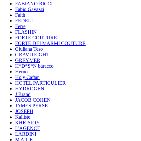
FABIANO RICCI
Fabio Gavazzi
Faith
FEDELI
Ferre
FLASHIN
FORTE COUTURE
FORTE DEI MARMI COUTURE
Giuliana Teso
GRAVITEIGHT
GREYMER
H*D*S*N baracco
Herno
Holy Caftan
HOTEL PARTICULIER
HYDROGEN
J Brand
JACOB COHEN
JAMES PERSE
JOSEPH
Kalliste
KHRISJOY
L'AGENCE
LARDINI
M A T E