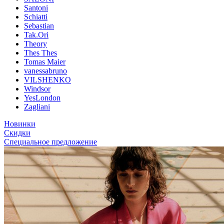
Santoni
Schiatti
Sebastian
Tak.Ori
Theory
Thes Thes
Tomas Maier
vanessabruno
VILSHENKO
Windsor
YesLondon
Zagliani
Новинки
Скидки
Специальное предложение