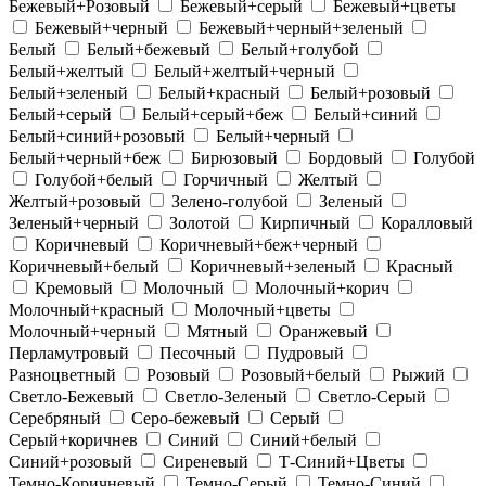
Бежевый+Розовый
Бежевый+серый
Бежевый+цветы
Бежевый+черный
Бежевый+черный+зеленый
Белый
Белый+бежевый
Белый+голубой
Белый+желтый
Белый+желтый+черный
Белый+зеленый
Белый+красный
Белый+розовый
Белый+серый
Белый+серый+беж
Белый+синий
Белый+синий+розовый
Белый+черный
Белый+черный+беж
Бирюзовый
Бордовый
Голубой
Голубой+белый
Горчичный
Желтый
Желтый+розовый
Зелено-голубой
Зеленый
Зеленый+черный
Золотой
Кирпичный
Коралловый
Коричневый
Коричневый+беж+черный
Коричневый+белый
Коричневый+зеленый
Красный
Кремовый
Молочный
Молочный+корич
Молочный+красный
Молочный+цветы
Молочный+черный
Мятный
Оранжевый
Перламутровый
Песочный
Пудровый
Разноцветный
Розовый
Розовый+белый
Рыжий
Светло-Бежевый
Светло-Зеленый
Светло-Серый
Серебряный
Серо-бежевый
Серый
Серый+коричнев
Синий
Синий+белый
Синий+розовый
Сиреневый
Т-Синий+Цветы
Темно-Коричневый
Темно-Серый
Темно-Синий