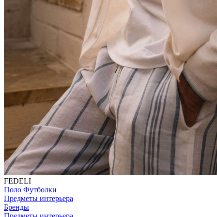
FEDELI
Поло
Футболки
Предметы интерьера
Бренды
Предметы интерьера