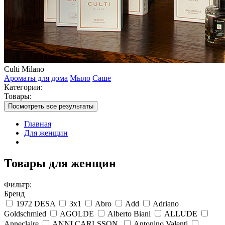
Culti Milano
Ароматы для дома
Мыло
Саше
Категории:
Товары:
Посмотреть все результаты
Главная
Для женщин
Товары для женщин
Фильтр:
Бренд
1972 DESA
3x1
Abro
Add
Adriano
Goldschmied
AGOLDE
Alberto Biani
ALLUDE
Anneclaire
ANNI CARLSSON.
Antonino Valenti