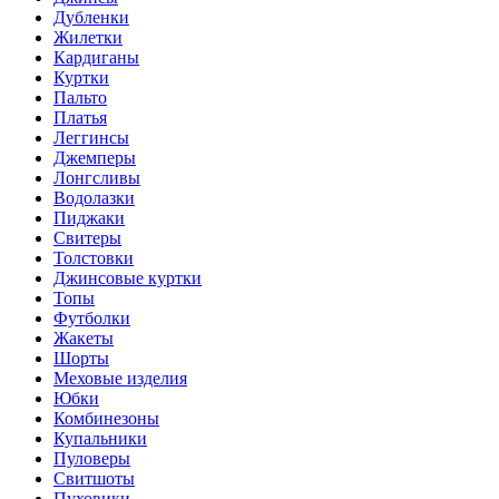
Дубленки
Жилетки
Кардиганы
Куртки
Пальто
Платья
Леггинсы
Джемперы
Лонгсливы
Водолазки
Пиджаки
Свитеры
Толстовки
Джинсовые куртки
Топы
Футболки
Жакеты
Шорты
Меховые изделия
Юбки
Комбинезоны
Купальники
Пуловеры
Свитшоты
Пуховики