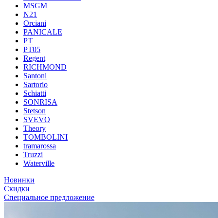
MSGM
N21
Orciani
PANICALE
PT
PT05
Regent
RICHMOND
Santoni
Sartorio
Schiatti
SONRISA
Stetson
SVEVO
Theory
TOMBOLINI
tramarossa
Truzzi
Waterville
Новинки
Скидки
Специальное предложение