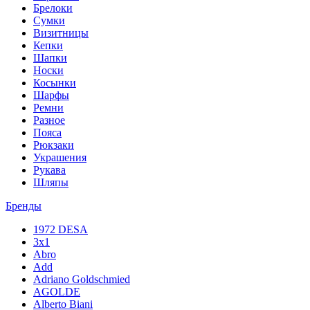
Брелоки
Сумки
Визитницы
Кепки
Шапки
Носки
Косынки
Шарфы
Ремни
Разное
Пояса
Рюкзаки
Украшения
Рукава
Шляпы
Бренды
1972 DESA
3x1
Abro
Add
Adriano Goldschmied
AGOLDE
Alberto Biani