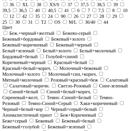
36
XL
38
XS/S
37
37,5
38,5
39
39,5
36,5
40
40,5
41
6
7
7,5
8
10
12
42
35
24
90
26
27
28
29
25
30
31
T2
OS
M/L
36/40
44
Цвет
Беж.+черный+желтый
Бежево-серый
Бежевый+бордовый
Бежевый+золото
Бежевый+коричневый
Бежевый+черный
Белый+зеленый
Белый+золото
Белый+молочный
Бордовый+белый
Голубой+синий
Коричневый+черный
Красный+белый
Красный+белый+корич,
Молочный+бежевый
Молочный+золото
Молочный+син,+корич,
Мятный+молочный
Розовый+красный+беж
Салатовый
Салатовый+коричн.
Светло-Розовый
Сине-зеленый
Синий+белый
Синий+белый+корич,
Сиреневый+желт,
Темно -Синий+Белый
Темно-
Розовый
Темно-Синий+Серый
Хаки+коричневый
Черный+белый+кор
Черный+серый+белый
Анималистичный принт
Беж+Коричневый
Беже+серый
Бежевый
Бежевый+белый
Бежевый+голубой
Бежевый+зеленый