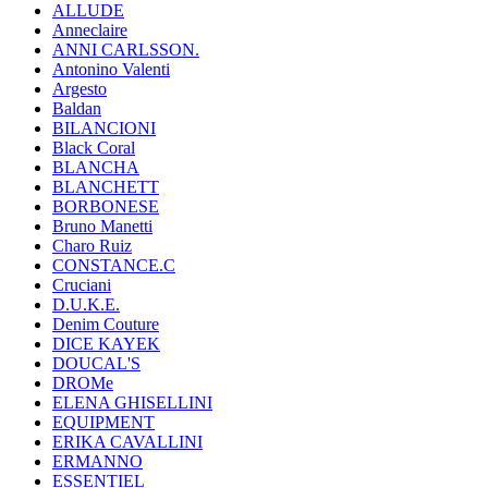
ALLUDE
Anneclaire
ANNI CARLSSON.
Antonino Valenti
Argesto
Baldan
BILANCIONI
Black Coral
BLANCHA
BLANCHETT
BORBONESE
Bruno Manetti
Charo Ruiz
CONSTANCE.C
Cruciani
D.U.K.E.
Denim Couture
DICE KAYEK
DOUCAL'S
DROMe
ELENA GHISELLINI
EQUIPMENT
ERIKA CAVALLINI
ERMANNO
ESSENTIEL