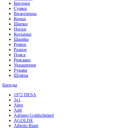
Брелоки
Сумки
Визитницы
Кепки
Шапки
Носки
Косынки
Шарфы
Ремни
Разное
Пояса
Рюкзаки
Украшения
Рукава
Шляпы
Бренды
1972 DESA
3x1
Abro
Add
Adriano Goldschmied
AGOLDE
Alberto Biani