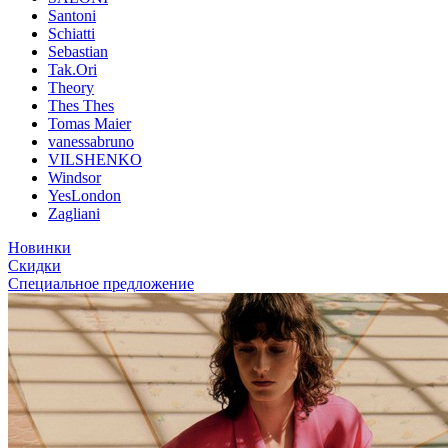
Santoni
Schiatti
Sebastian
Tak.Ori
Theory
Thes Thes
Tomas Maier
vanessabruno
VILSHENKO
Windsor
YesLondon
Zagliani
Новинки
Скидки
Специальное предложение