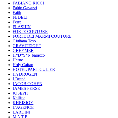
FABIANO RICCI
Fabio Gavazzi
Faith
FEDELI
Ferre
FLASHIN
FORTE COUTURE
FORTE DEI MARMI COUTURE
Giuliana Teso
GRAVITEIGHT
GREYMER
H*D*S*N baracco
Herno
Holy Caftan
HOTEL PARTICULIER
HYDROGEN
J Brand
JACOB COHEN
JAMES PERSE
JOSEPH
Kalliste
KHRISJOY
L'AGENCE
LARDINI
M A T E