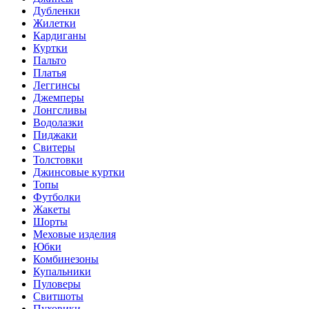
Дубленки
Жилетки
Кардиганы
Куртки
Пальто
Платья
Леггинсы
Джемперы
Лонгсливы
Водолазки
Пиджаки
Свитеры
Толстовки
Джинсовые куртки
Топы
Футболки
Жакеты
Шорты
Меховые изделия
Юбки
Комбинезоны
Купальники
Пуловеры
Свитшоты
Пуховики