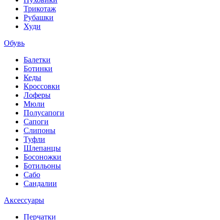
Трикотаж
Рубашки
Худи
Обувь
Балетки
Ботинки
Кеды
Кроссовки
Лоферы
Мюли
Полусапоги
Сапоги
Слипоны
Туфли
Шлепанцы
Босоножки
Ботильоны
Сабо
Сандалии
Аксессуары
Перчатки