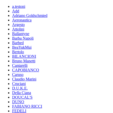
a.testoni
Add
Adriano Goldschmied
Aeronautica
Argesto
Attolini
Ballantyne
Barba Napoli
Barbed
BeaYukMui
Bertolo
BILANCIONI
Bruno Manetti
Cantarelli
CAPOBIANCO
Caruso
Claudio Marini
Cruciani
D.U.K.E.
Della Ciana
DOUCAL'S
DUNO
FABIANO RICCI
FEDELI