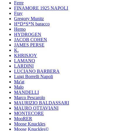
Ferre
FINAMORE 1925 NAPOLI
Fray
Gregory Munitz
H*D*S*N baracco
Herno
HYDROGEN
JACOB COHEN
JAMES PERSE
K.
KHRISJOY
LAMANO
LARDINI
LUCIANO BARBERA
Luigi Borrelli Napoli
Ma'at
Malo
MANDELLI
Marco Pescarolo
MAURIZIO BALDASSARI
MAURO OTTAVIANI
MONTECORE
MooRER
Moose Knuckles
Moose Knuckles©️