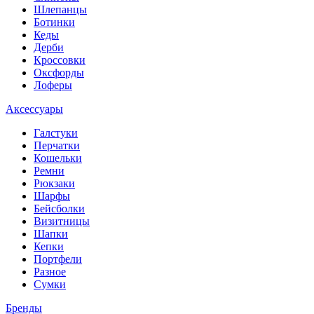
Шлепанцы
Ботинки
Кеды
Дерби
Кроссовки
Оксфорды
Лоферы
Аксессуары
Галстуки
Перчатки
Кошельки
Ремни
Рюкзаки
Шарфы
Бейсболки
Визитницы
Шапки
Кепки
Портфели
Разное
Сумки
Бренды