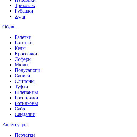
Трикотаж
Рубашки
Худи
Обувь
Балетки
Ботинки
Кеды
Кроссовки
Лоферы
Мюли
Полусапоги
Сапоги
Слипоны
Туфли
Шлепанцы
Босоножки
Ботильоны
Сабо
Сандалии
Аксессуары
Перчатки