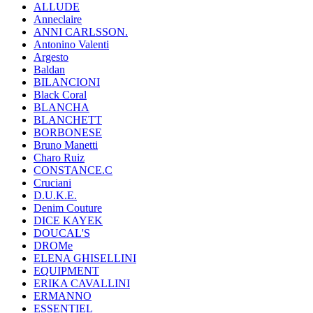
ALLUDE
Anneclaire
ANNI CARLSSON.
Antonino Valenti
Argesto
Baldan
BILANCIONI
Black Coral
BLANCHA
BLANCHETT
BORBONESE
Bruno Manetti
Charo Ruiz
CONSTANCE.C
Cruciani
D.U.K.E.
Denim Couture
DICE KAYEK
DOUCAL'S
DROMe
ELENA GHISELLINI
EQUIPMENT
ERIKA CAVALLINI
ERMANNO
ESSENTIEL