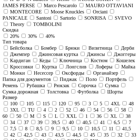
JAMES PERSE
Marco Pescarolo
MAURO OTTAVIANI
MONTECORE
Moose Knuckles
Orciani
PANICALE
Santoni
Sartorio
SONRISA
SVEVO
Theory
TOMBOLINI
Скидка
20%
30%
40%
Тип товара
Бейсболка
Бомбер
Брюки
Визитница
Дерби
Джемпер
Джинсовая куртка
Джинсы
Джоггеры
Кардиган
Кеды
Ключница
Костюм
Кошелек
Кроссовки
Куртка
Лонгслив
Лоферы
Майка
Монки
Несессер
Оксфорды
Органайзер
Папка для документов
Пиджак
Поло
Портфель
Ремень
Рубашка
Рюкзак
Сорочка
Сумка
Сумка дорожная
Толстовка
Футболка
Шорты
Размер
100
105
115
120
95
3
5
4XL
48
3XL
TU
4
2
52
46
54
56
58
60
50
M
S
L
XXL
1
36
XL
38
34
37
39
39,5
40
40,5
41
6,5
7
7,5
8
8,5
9
9,5
10
10,5
11
41,5
42
42,5
43
43,5
44,5
45
35
32
33