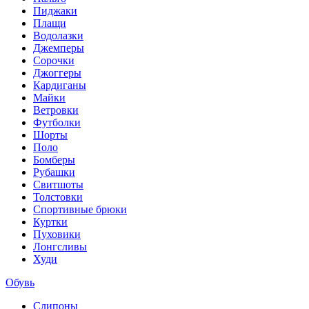
Пиджаки
Плащи
Водолазки
Джемперы
Сорочки
Джоггеры
Кардиганы
Майки
Ветровки
Футболки
Шорты
Поло
Бомберы
Рубашки
Свитшоты
Толстовки
Спортивные брюки
Куртки
Пуховики
Лонгсливы
Худи
Обувь
Слипоны