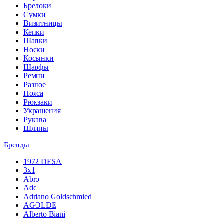
Брелоки
Сумки
Визитницы
Кепки
Шапки
Носки
Косынки
Шарфы
Ремни
Разное
Пояса
Рюкзаки
Украшения
Рукава
Шляпы
Бренды
1972 DESA
3x1
Abro
Add
Adriano Goldschmied
AGOLDE
Alberto Biani