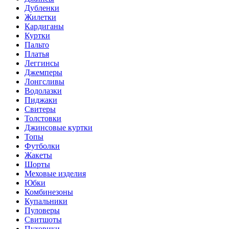
Дубленки
Жилетки
Кардиганы
Куртки
Пальто
Платья
Леггинсы
Джемперы
Лонгсливы
Водолазки
Пиджаки
Свитеры
Толстовки
Джинсовые куртки
Топы
Футболки
Жакеты
Шорты
Меховые изделия
Юбки
Комбинезоны
Купальники
Пуловеры
Свитшоты
Пуховики