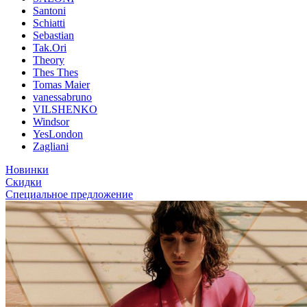
Santoni
Schiatti
Sebastian
Tak.Ori
Theory
Thes Thes
Tomas Maier
vanessabruno
VILSHENKO
Windsor
YesLondon
Zagliani
Новинки
Скидки
Специальное предложение