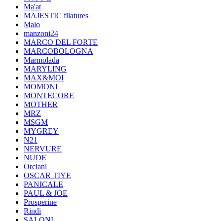
Ma'at
MAJESTIC filatures
Malo
manzoni24
MARCO DEL FORTE
MARCOBOLOGNA
Marmolada
MARYLING
MAX&MOI
MOMONI
MONTECORE
MOTHER
MRZ
MSGM
MYGREY
N21
NERVURE
NUDE
Orciani
OSCAR TIYE
PANICALE
PAUL & JOE
Prosperine
Rindi
SALONI