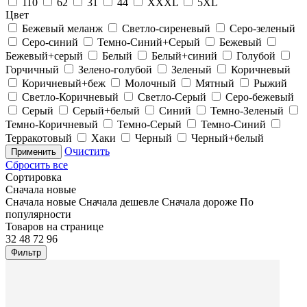
110
62
31
44
XXXL
5XL
Цвет
Бежевый меланж
Светло-сиреневый
Серо-зеленый
Серо-синий
Темно-Синий+Серый
Бежевый
Бежевый+серый
Белый
Белый+синий
Голубой
Горчичный
Зелено-голубой
Зеленый
Коричневый
Коричневый+беж
Молочный
Мятный
Рыжий
Светло-Коричневый
Светло-Серый
Серо-бежевый
Серый
Серый+белый
Синий
Темно-Зеленый
Темно-Коричневый
Темно-Серый
Темно-Синий
Терракотовый
Хаки
Черный
Черный+белый
Очистить
Применить
Сбросить все
Сортировка
Сначала новые
Сначала новые
Сначала дешевле
Сначала дороже
По
популярности
Товаров на странице
32
48
72
96
Фильтр