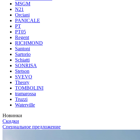
MSGM
N21
Orciani
PANICALE
PT
PT05
Regent
RICHMOND
Santoni
Sartorio
Schiatti
SONRISA
Stetson
SVEVO
Theory
TOMBOLINI
tramarossa
Truzzi
Waterville
Новинки
Скидки
Специальное предложение