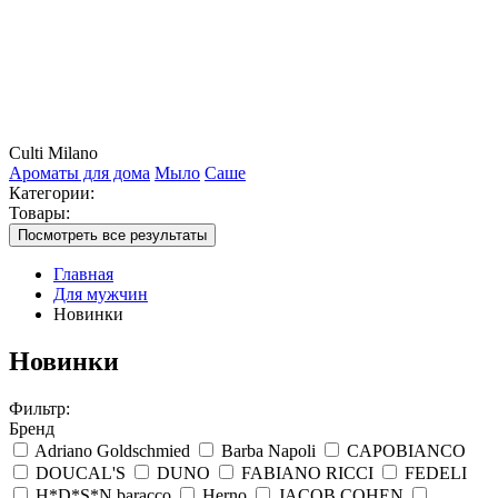
Culti Milano
Ароматы для дома
Мыло
Саше
Категории:
Товары:
Посмотреть все результаты
Главная
Для мужчин
Новинки
Новинки
Фильтр:
Бренд
Adriano Goldschmied
Barba Napoli
CAPOBIANCO
DOUCAL'S
DUNO
FABIANO RICCI
FEDELI
H*D*S*N baracco
Herno
JACOB COHEN