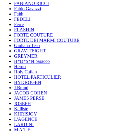
FABIANO RICCI
Fabio Gavazzi
Faith
FEDELI
Ferre
FLASHIN
FORTE COUTURE
FORTE DEI MARMI COUTURE
Giuliana Teso
GRAVITEIGHT
GREYMER
H*D*S*N baracco
Herno
Holy Caftan
HOTEL PARTICULIER
HYDROGEN
J Brand
JACOB COHEN
JAMES PERSE
JOSEPH
Kalliste
KHRISJOY
L'AGENCE
LARDINI
M A T E