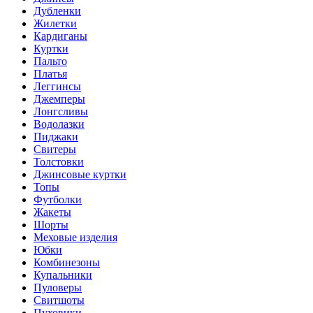
Дубленки
Жилетки
Кардиганы
Куртки
Пальто
Платья
Леггинсы
Джемперы
Лонгсливы
Водолазки
Пиджаки
Свитеры
Толстовки
Джинсовые куртки
Топы
Футболки
Жакеты
Шорты
Меховые изделия
Юбки
Комбинезоны
Купальники
Пуловеры
Свитшоты
Пуховики