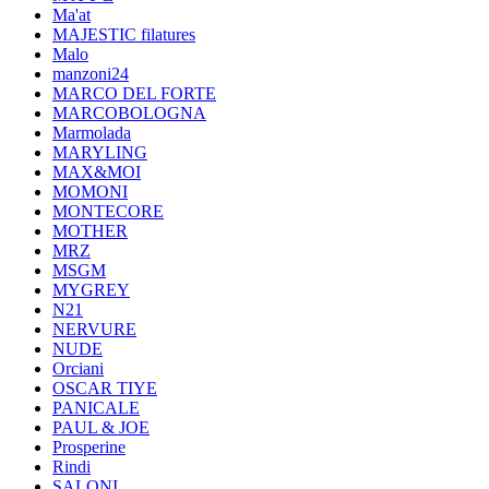
Ma'at
MAJESTIC filatures
Malo
manzoni24
MARCO DEL FORTE
MARCOBOLOGNA
Marmolada
MARYLING
MAX&MOI
MOMONI
MONTECORE
MOTHER
MRZ
MSGM
MYGREY
N21
NERVURE
NUDE
Orciani
OSCAR TIYE
PANICALE
PAUL & JOE
Prosperine
Rindi
SALONI