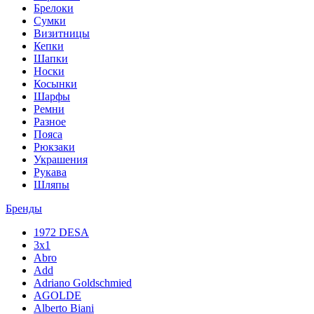
Брелоки
Сумки
Визитницы
Кепки
Шапки
Носки
Косынки
Шарфы
Ремни
Разное
Пояса
Рюкзаки
Украшения
Рукава
Шляпы
Бренды
1972 DESA
3x1
Abro
Add
Adriano Goldschmied
AGOLDE
Alberto Biani