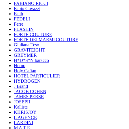
FABIANO RICCI
Fabio Gavazzi
Faith
FEDELI
Ferre
FLASHIN
FORTE COUTURE
FORTE DEI MARMI COUTURE
Giuliana Teso
GRAVITEIGHT
GREYMER
H*D*S*N baracco
Herno
Holy Caftan
HOTEL PARTICULIER
HYDROGEN
J Brand
JACOB COHEN
JAMES PERSE
JOSEPH
Kalliste
KHRISJOY
L'AGENCE
LARDINI
M A T E