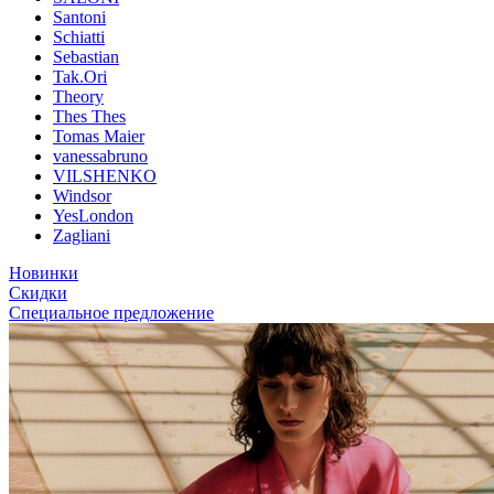
Santoni
Schiatti
Sebastian
Tak.Ori
Theory
Thes Thes
Tomas Maier
vanessabruno
VILSHENKO
Windsor
YesLondon
Zagliani
Новинки
Скидки
Специальное предложение