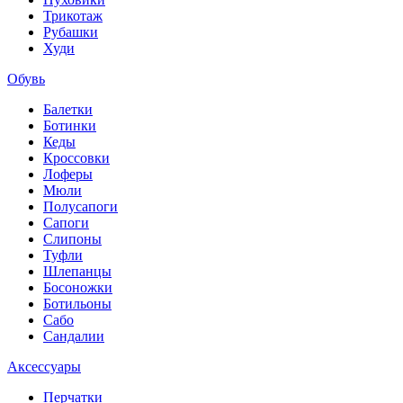
Трикотаж
Рубашки
Худи
Обувь
Балетки
Ботинки
Кеды
Кроссовки
Лоферы
Мюли
Полусапоги
Сапоги
Слипоны
Туфли
Шлепанцы
Босоножки
Ботильоны
Сабо
Сандалии
Аксессуары
Перчатки