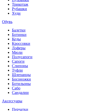
Трикотаж
Рубашки
Худи
Обувь
Балетки
Ботинки
Кеды
Кроссовки
Лоферы
Мюли
Полусапоги
Сапоги
Слипоны
Туфли
Шлепанцы
Босоножки
Ботильоны
Сабо
Сандалии
Аксессуары
Перчатки