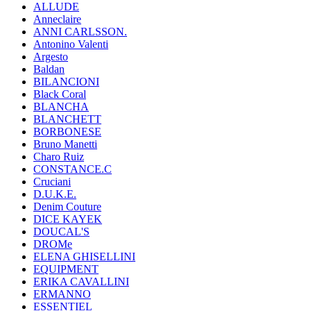
ALLUDE
Anneclaire
ANNI CARLSSON.
Antonino Valenti
Argesto
Baldan
BILANCIONI
Black Coral
BLANCHA
BLANCHETT
BORBONESE
Bruno Manetti
Charo Ruiz
CONSTANCE.C
Cruciani
D.U.K.E.
Denim Couture
DICE KAYEK
DOUCAL'S
DROMe
ELENA GHISELLINI
EQUIPMENT
ERIKA CAVALLINI
ERMANNO
ESSENTIEL