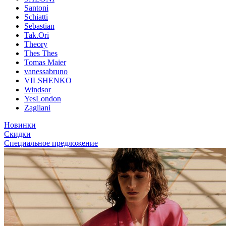
Santoni
Schiatti
Sebastian
Tak.Ori
Theory
Thes Thes
Tomas Maier
vanessabruno
VILSHENKO
Windsor
YesLondon
Zagliani
Новинки
Скидки
Специальное предложение