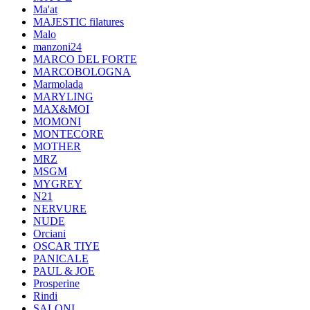
Ma'at
MAJESTIC filatures
Malo
manzoni24
MARCO DEL FORTE
MARCOBOLOGNA
Marmolada
MARYLING
MAX&MOI
MOMONI
MONTECORE
MOTHER
MRZ
MSGM
MYGREY
N21
NERVURE
NUDE
Orciani
OSCAR TIYE
PANICALE
PAUL & JOE
Prosperine
Rindi
SALONI