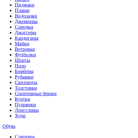
Пиджаки
Плащи
Водолазки
Джемперы
Сорочки
Джоггеры
Кардиганы
Майки
Ветровки
Футболки
Шорты
Поло
Бомберы
Рубашки
Свитшоты
Толстовки
Спортивные брюки
Куртки
Пуховики
Лонгсливы
Худи
Обувь
Слипоны