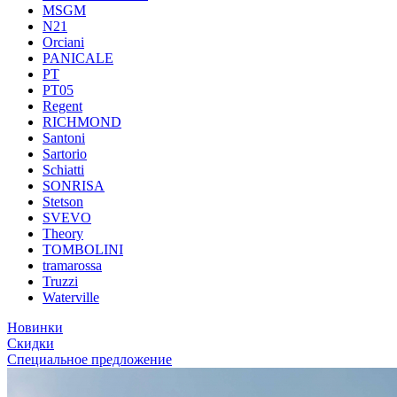
MSGM
N21
Orciani
PANICALE
PT
PT05
Regent
RICHMOND
Santoni
Sartorio
Schiatti
SONRISA
Stetson
SVEVO
Theory
TOMBOLINI
tramarossa
Truzzi
Waterville
Новинки
Скидки
Специальное предложение