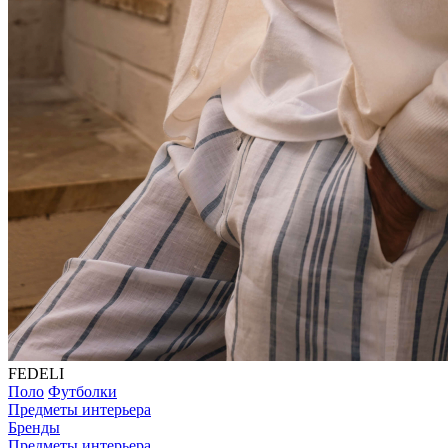
FEDELI
Поло
Футболки
Предметы интерьера
Бренды
Предметы интерьера