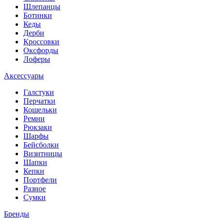
Шлепанцы
Ботинки
Кеды
Дерби
Кроссовки
Оксфорды
Лоферы
Аксессуары
Галстуки
Перчатки
Кошельки
Ремни
Рюкзаки
Шарфы
Бейсболки
Визитницы
Шапки
Кепки
Портфели
Разное
Сумки
Бренды