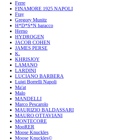
Ferre
FINAMORE 1925 NAPOLI
Fray
Gregory Munitz
H*D*S*N baracco
Herno
HYDROGEN
JACOB COHEN
JAMES PERSE
K.
KHRISJOY
LAMANO
LARDINI
LUCIANO BARBERA
Luigi Borrelli Napoli
Ma'at
Malo
MANDELLI
Marco Pescarolo
MAURIZIO BALDASSARI
MAURO OTTAVIANI
MONTECORE
MooRER
Moose Knuckles
Moose Knuckles©️