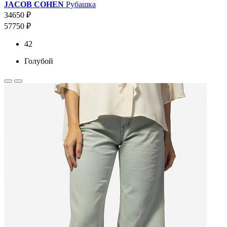
JACOB COHEN
Рубашка
34650 ₽
57750 ₽
42
Голубой