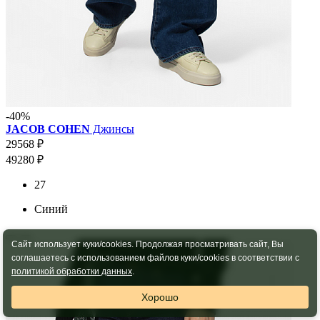
-40%
JACOB COHEN
Джинсы
29568 ₽
49280 ₽
27
Синий
Сайт использует куки/cookies. Продолжая просматривать сайт, Вы
соглашаетесь с использованием файлов куки/cookies в соответствии с
политикой обработки данных
.
Хорошо