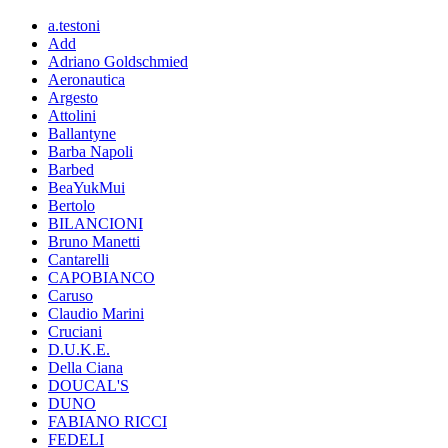
a.testoni
Add
Adriano Goldschmied
Aeronautica
Argesto
Attolini
Ballantyne
Barba Napoli
Barbed
BeaYukMui
Bertolo
BILANCIONI
Bruno Manetti
Cantarelli
CAPOBIANCO
Caruso
Claudio Marini
Cruciani
D.U.K.E.
Della Ciana
DOUCAL'S
DUNO
FABIANO RICCI
FEDELI