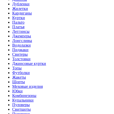
Дубленки
Жилетки
Кардиганы
Куртки
Пальто
Платья
Леггинсы
Джемперы
Лонгсливы
Водолазки
Пиджаки
Свитеры
Толстовки
Джинсовые куртки
Топы
Футболки
Жакеты
Шорты
Меховые изделия
Юбки
Комбинезоны
Купальники
Пуловеры
Свитшоты
Пуховики