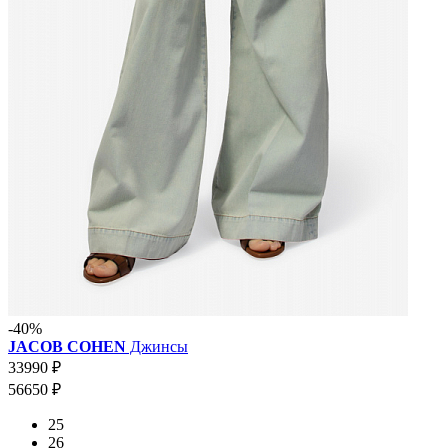
-40%
JACOB COHEN
Джинсы
33990 ₽
56650 ₽
25
26