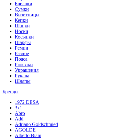
Брелоки
Сумки
Визитницы
Кепки
Шапки
Носки
Косынки
Шарфы
Ремни
Разное
Пояса
Рюкзаки
Украшения
Рукава
Шляпы
Бренды
1972 DESA
3x1
Abro
Add
Adriano Goldschmied
AGOLDE
Alberto Biani