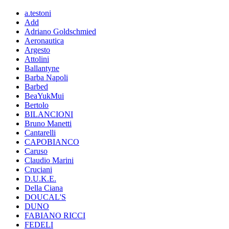
a.testoni
Add
Adriano Goldschmied
Aeronautica
Argesto
Attolini
Ballantyne
Barba Napoli
Barbed
BeaYukMui
Bertolo
BILANCIONI
Bruno Manetti
Cantarelli
CAPOBIANCO
Caruso
Claudio Marini
Cruciani
D.U.K.E.
Della Ciana
DOUCAL'S
DUNO
FABIANO RICCI
FEDELI