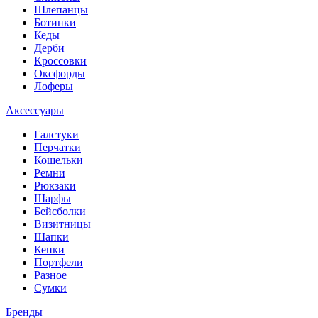
Шлепанцы
Ботинки
Кеды
Дерби
Кроссовки
Оксфорды
Лоферы
Аксессуары
Галстуки
Перчатки
Кошельки
Ремни
Рюкзаки
Шарфы
Бейсболки
Визитницы
Шапки
Кепки
Портфели
Разное
Сумки
Бренды