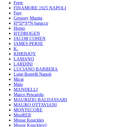
Ferre
FINAMORE 1925 NAPOLI
Fray
Gregory Munitz
H*D*S*N baracco
Herno
HYDROGEN
JACOB COHEN
JAMES PERSE
K.
KHRISJOY
LAMANO
LARDINI
LUCIANO BARBERA
Luigi Borrelli Napoli
Ma'at
Malo
MANDELLI
Marco Pescarolo
MAURIZIO BALDASSARI
MAURO OTTAVIANI
MONTECORE
MooRER
Moose Knuckles
Moose Knuckles©️