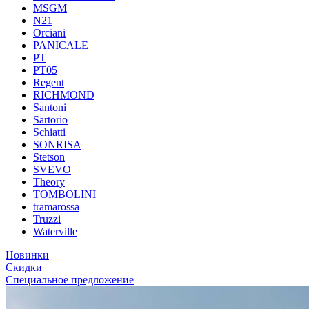
MSGM
N21
Orciani
PANICALE
PT
PT05
Regent
RICHMOND
Santoni
Sartorio
Schiatti
SONRISA
Stetson
SVEVO
Theory
TOMBOLINI
tramarossa
Truzzi
Waterville
Новинки
Скидки
Специальное предложение