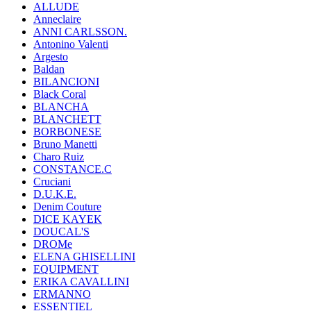
ALLUDE
Anneclaire
ANNI CARLSSON.
Antonino Valenti
Argesto
Baldan
BILANCIONI
Black Coral
BLANCHA
BLANCHETT
BORBONESE
Bruno Manetti
Charo Ruiz
CONSTANCE.C
Cruciani
D.U.K.E.
Denim Couture
DICE KAYEK
DOUCAL'S
DROMe
ELENA GHISELLINI
EQUIPMENT
ERIKA CAVALLINI
ERMANNO
ESSENTIEL