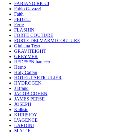
FABIANO RICCI
Fabio Gavazzi
Faith
FEDELI
Ferre
FLASHIN
FORTE COUTURE
FORTE DEI MARMI COUTURE
Giuliana Teso
GRAVITEIGHT
GREYMER
H*D*S*N baracco
Herno
Holy Caftan
HOTEL PARTICULIER
HYDROGEN
J Brand
JACOB COHEN
JAMES PERSE
JOSEPH
Kalliste
KHRISJOY
L'AGENCE
LARDINI
M A T E