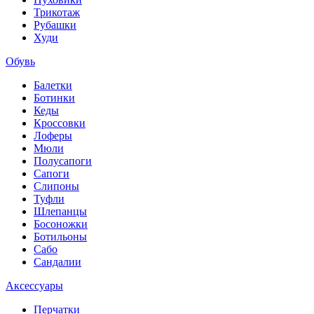
Трикотаж
Рубашки
Худи
Обувь
Балетки
Ботинки
Кеды
Кроссовки
Лоферы
Мюли
Полусапоги
Сапоги
Слипоны
Туфли
Шлепанцы
Босоножки
Ботильоны
Сабо
Сандалии
Аксессуары
Перчатки