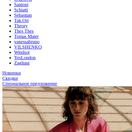
Santoni
Schiatti
Sebastian
Tak.Ori
Theory
Thes Thes
Tomas Maier
vanessabruno
VILSHENKO
Windsor
YesLondon
Zagliani
Новинки
Скидки
Специальное предложение