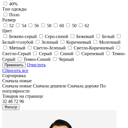
40%
Тип одежды
Поло
Размер
52
54
56
58
60
50
62
Цвет
Бежево-серый
Серо-синий
Бежевый
Белый
Белый+голубой
Зеленый
Коричневый
Молочный
Мятный
Светло-Зеленый
Светло-Коричневый
Светло-Серый
Серый
Синий
Сиреневый
Темно-
Серый
Темно-Синий
Черный
Очистить
Применить
Сбросить все
Сортировка
Сначала новые
Сначала новые
Сначала дешевле
Сначала дороже
По
популярности
Товаров на странице
32
48
72
96
Фильтр