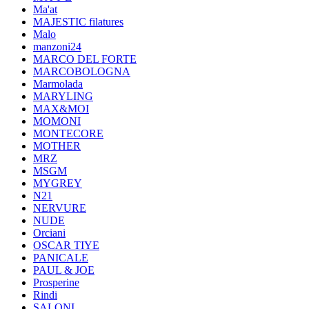
Ma'at
MAJESTIC filatures
Malo
manzoni24
MARCO DEL FORTE
MARCOBOLOGNA
Marmolada
MARYLING
MAX&MOI
MOMONI
MONTECORE
MOTHER
MRZ
MSGM
MYGREY
N21
NERVURE
NUDE
Orciani
OSCAR TIYE
PANICALE
PAUL & JOE
Prosperine
Rindi
SALONI