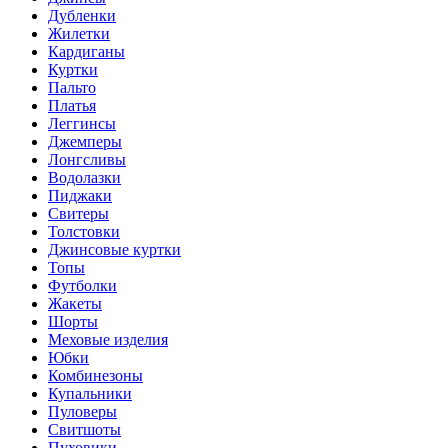
Дубленки
Жилетки
Кардиганы
Куртки
Пальто
Платья
Леггинсы
Джемперы
Лонгсливы
Водолазки
Пиджаки
Свитеры
Толстовки
Джинсовые куртки
Топы
Футболки
Жакеты
Шорты
Меховые изделия
Юбки
Комбинезоны
Купальники
Пуловеры
Свитшоты
Пуховики