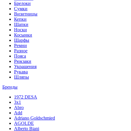
Брелоки
Сумки
Визитницы
Кепки
Шапки
Носки
Косынки
Шарфы
Ремни
Разное
Пояса
Рюкзаки
Украшения
Рукава
Шляпы
Бренды
1972 DESA
3x1
Abro
Add
Adriano Goldschmied
AGOLDE
Alberto Biani