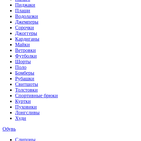
Пиджаки
Плащи
Водолазки
Джемперы
Сорочки
Джоггеры
Кардиганы
Майки
Ветровки
Футболки
Шорты
Поло
Бомберы
Рубашки
Свитшоты
Толстовки
Спортивные брюки
Куртки
Пуховики
Лонгсливы
Худи
Обувь
Слипоны