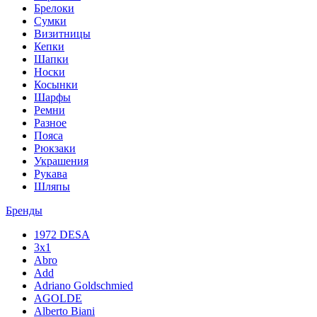
Брелоки
Сумки
Визитницы
Кепки
Шапки
Носки
Косынки
Шарфы
Ремни
Разное
Пояса
Рюкзаки
Украшения
Рукава
Шляпы
Бренды
1972 DESA
3x1
Abro
Add
Adriano Goldschmied
AGOLDE
Alberto Biani