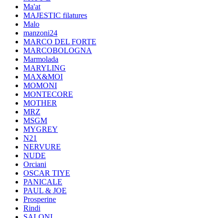
Ma'at
MAJESTIC filatures
Malo
manzoni24
MARCO DEL FORTE
MARCOBOLOGNA
Marmolada
MARYLING
MAX&MOI
MOMONI
MONTECORE
MOTHER
MRZ
MSGM
MYGREY
N21
NERVURE
NUDE
Orciani
OSCAR TIYE
PANICALE
PAUL & JOE
Prosperine
Rindi
SALONI