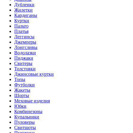
Дубленки
Жилетки
Кардиганы
Куртки
Пальто
Платья
Леггинсы
Джемперы
Лонгсливы
Водолазки
Пиджаки
Свитеры
Толстовки
Джинсовые куртки
Топы
Футболки
Жакеты
Шорты
Меховые изделия
Юбки
Комбинезоны
Купальники
Пуловеры
Свитшоты
Пуховики