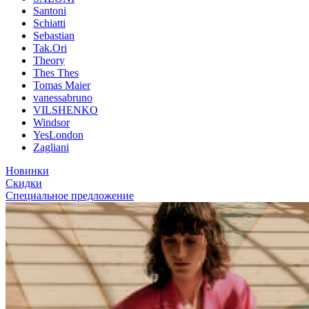
Santoni
Schiatti
Sebastian
Tak.Ori
Theory
Thes Thes
Tomas Maier
vanessabruno
VILSHENKO
Windsor
YesLondon
Zagliani
Новинки
Скидки
Специальное предложение