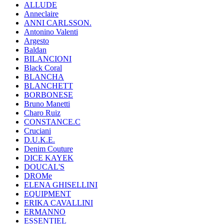
ALLUDE
Anneclaire
ANNI CARLSSON.
Antonino Valenti
Argesto
Baldan
BILANCIONI
Black Coral
BLANCHA
BLANCHETT
BORBONESE
Bruno Manetti
Charo Ruiz
CONSTANCE.C
Cruciani
D.U.K.E.
Denim Couture
DICE KAYEK
DOUCAL'S
DROMe
ELENA GHISELLINI
EQUIPMENT
ERIKA CAVALLINI
ERMANNO
ESSENTIEL