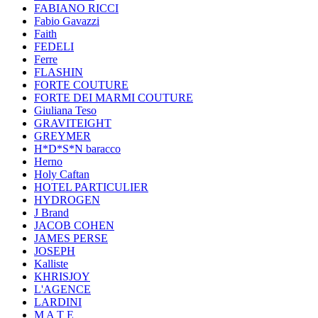
FABIANO RICCI
Fabio Gavazzi
Faith
FEDELI
Ferre
FLASHIN
FORTE COUTURE
FORTE DEI MARMI COUTURE
Giuliana Teso
GRAVITEIGHT
GREYMER
H*D*S*N baracco
Herno
Holy Caftan
HOTEL PARTICULIER
HYDROGEN
J Brand
JACOB COHEN
JAMES PERSE
JOSEPH
Kalliste
KHRISJOY
L'AGENCE
LARDINI
M A T E