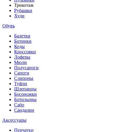
Трикотаж
Рубашки
Худи
Обувь
Балетки
Ботинки
Кеды
Кроссовки
Лоферы
Мюли
Полусапоги
Сапоги
Слипоны
Туфли
Шлепанцы
Босоножки
Ботильоны
Сабо
Сандалии
Аксессуары
Перчатки