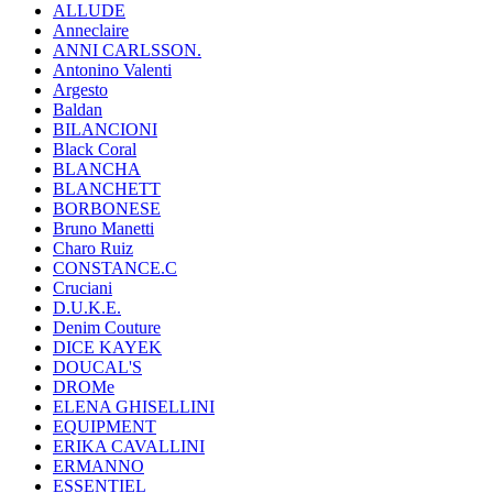
ALLUDE
Anneclaire
ANNI CARLSSON.
Antonino Valenti
Argesto
Baldan
BILANCIONI
Black Coral
BLANCHA
BLANCHETT
BORBONESE
Bruno Manetti
Charo Ruiz
CONSTANCE.C
Cruciani
D.U.K.E.
Denim Couture
DICE KAYEK
DOUCAL'S
DROMe
ELENA GHISELLINI
EQUIPMENT
ERIKA CAVALLINI
ERMANNO
ESSENTIEL