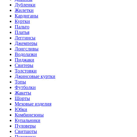
Дубленки
Жилетки
Кардиганы
Куртки
Пальто
Платья
Леггинсы
Джемперы
Лонгсливы
Водолазки
Пиджаки
Свитеры
Толстовки
Джинсовые куртки
Топы
Футболки
Жакеты
Шорты
Меховые изделия
Юбки
Комбинезоны
Купальники
Пуловеры
Свитшоты
Пуховики