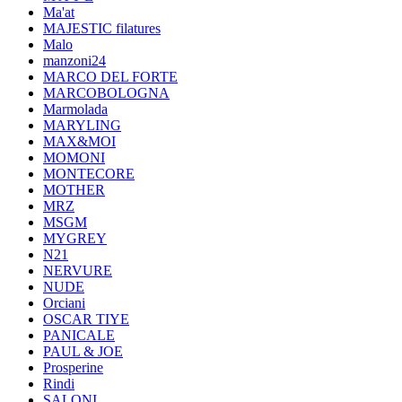
Ma'at
MAJESTIC filatures
Malo
manzoni24
MARCO DEL FORTE
MARCOBOLOGNA
Marmolada
MARYLING
MAX&MOI
MOMONI
MONTECORE
MOTHER
MRZ
MSGM
MYGREY
N21
NERVURE
NUDE
Orciani
OSCAR TIYE
PANICALE
PAUL & JOE
Prosperine
Rindi
SALONI