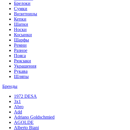
Брелоки
Сумки
Визитницы
Кепки
Шапки
Носки
Косынки
Шарфы
Ремни
Разное
Пояса
Рюкзаки
Украшения
Рукава
Шляпы
Бренды
1972 DESA
3x1
Abro
Add
Adriano Goldschmied
AGOLDE
Alberto Biani