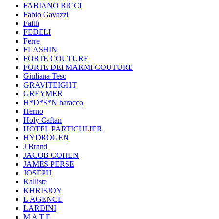
FABIANO RICCI
Fabio Gavazzi
Faith
FEDELI
Ferre
FLASHIN
FORTE COUTURE
FORTE DEI MARMI COUTURE
Giuliana Teso
GRAVITEIGHT
GREYMER
H*D*S*N baracco
Herno
Holy Caftan
HOTEL PARTICULIER
HYDROGEN
J Brand
JACOB COHEN
JAMES PERSE
JOSEPH
Kalliste
KHRISJOY
L'AGENCE
LARDINI
M A T E