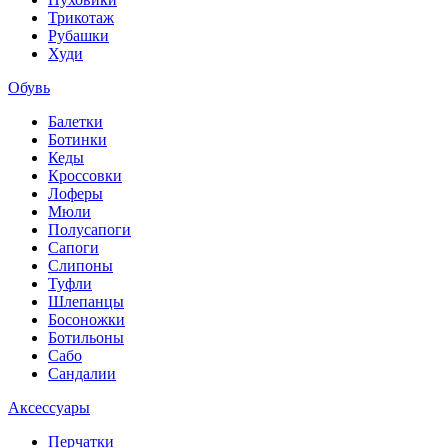
Трикотаж
Рубашки
Худи
Обувь
Балетки
Ботинки
Кеды
Кроссовки
Лоферы
Мюли
Полусапоги
Сапоги
Слипоны
Туфли
Шлепанцы
Босоножки
Ботильоны
Сабо
Сандалии
Аксессуары
Перчатки