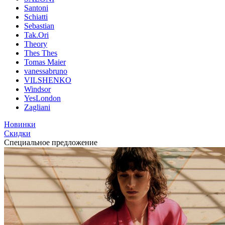
Santoni
Schiatti
Sebastian
Tak.Ori
Theory
Thes Thes
Tomas Maier
vanessabruno
VILSHENKO
Windsor
YesLondon
Zagliani
Новинки
Скидки
Специальное предложение