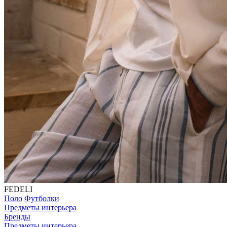
FEDELI
Поло
Футболки
Предметы интерьера
Бренды
Предметы интерьера