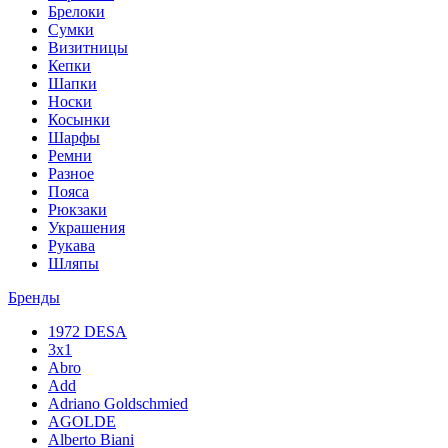
Брелоки
Сумки
Визитницы
Кепки
Шапки
Носки
Косынки
Шарфы
Ремни
Разное
Пояса
Рюкзаки
Украшения
Рукава
Шляпы
Бренды
1972 DESA
3x1
Abro
Add
Adriano Goldschmied
AGOLDE
Alberto Biani