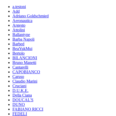
a.testoni
Add
Adriano Goldschmied
Aeronautica
Argesto
Attolini
Ballantyne
Barba Napoli
Barbed
BeaYukMui
Bertolo
BILANCIONI
Bruno Manetti
Cantarelli
CAPOBIANCO
Caruso
Claudio Marini
Cruciani
D.U.K.E.
Della Ciana
DOUCAL'S
DUNO
FABIANO RICCI
FEDELI