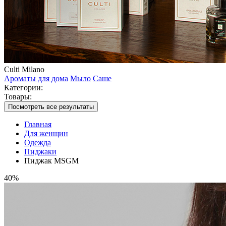
Culti Milano
Ароматы для дома
Мыло
Саше
Категории:
Товары:
Посмотреть все результаты
Главная
Для женщин
Одежда
Пиджаки
Пиджак MSGM
40%