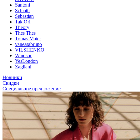
Santoni
Schiatti
Sebastian
Tak.Ori
Theory
Thes Thes
Tomas Maier
vanessabruno
VILSHENKO
Windsor
YesLondon
Zagliani
Новинки
Скидки
Специальное предложение