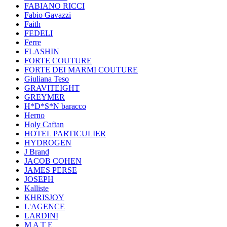
FABIANO RICCI
Fabio Gavazzi
Faith
FEDELI
Ferre
FLASHIN
FORTE COUTURE
FORTE DEI MARMI COUTURE
Giuliana Teso
GRAVITEIGHT
GREYMER
H*D*S*N baracco
Herno
Holy Caftan
HOTEL PARTICULIER
HYDROGEN
J Brand
JACOB COHEN
JAMES PERSE
JOSEPH
Kalliste
KHRISJOY
L'AGENCE
LARDINI
M A T E