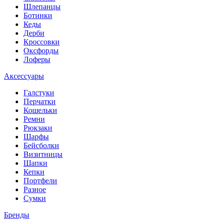
Шлепанцы
Ботинки
Кеды
Дерби
Кроссовки
Оксфорды
Лоферы
Аксессуары
Галстуки
Перчатки
Кошельки
Ремни
Рюкзаки
Шарфы
Бейсболки
Визитницы
Шапки
Кепки
Портфели
Разное
Сумки
Бренды