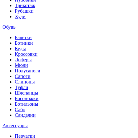
Трикотаж
Рубашки
Худи
Обувь
Балетки
Ботинки
Кеды
Кроссовки
Лоферы
Мюли
Полусапоги
Сапоги
Слипоны
Туфли
Шлепанцы
Босоножки
Ботильоны
Сабо
Сандалии
Аксессуары
Перчатки