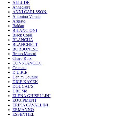
ALLUDE
Anneclaire
ANNI CARLSSON.
Antonino Valenti
Argesto
Baldan
BILANCIONI
Black Coral
BLANCHA
BLANCHETT
BORBONESE
Bruno Manetti
Charo Ruiz
CONSTANCE.C
Cruciani
D.U.K.E.
Denim Couture
DICE KAYEK
DOUCAL'S
DROMe
ELENA GHISELLINI
EQUIPMENT
ERIKA CAVALLINI
ERMANNO
ESSENTIEL