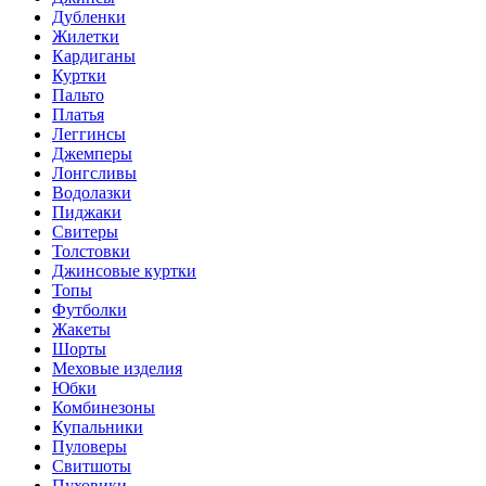
Дубленки
Жилетки
Кардиганы
Куртки
Пальто
Платья
Леггинсы
Джемперы
Лонгсливы
Водолазки
Пиджаки
Свитеры
Толстовки
Джинсовые куртки
Топы
Футболки
Жакеты
Шорты
Меховые изделия
Юбки
Комбинезоны
Купальники
Пуловеры
Свитшоты
Пуховики