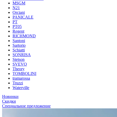
MSGM
N21
Orciani
PANICALE
PT
PT05
Regent
RICHMOND
Santoni
Sartorio
Schiatti
SONRISA
Stetson
SVEVO
Theory
TOMBOLINI
tramarossa
Truzzi
Waterville
Новинки
Скидки
Специальное предложение