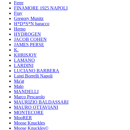
Ferre
FINAMORE 1925 NAPOLI
Fray
Gregory Munitz
H*D*S*N baracco
Herno
HYDROGEN
JACOB COHEN
JAMES PERSE
K.
KHRISJOY
LAMANO
LARDINI
LUCIANO BARBERA
Luigi Borrelli Napoli
Ma'at
Malo
MANDELLI
Marco Pescarolo
MAURIZIO BALDASSARI
MAURO OTTAVIANI
MONTECORE
MooRER
Moose Knuckles
Moose Knuckles©️