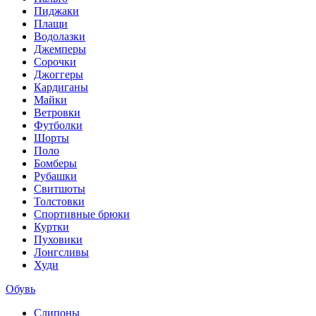
Пиджаки
Плащи
Водолазки
Джемперы
Сорочки
Джоггеры
Кардиганы
Майки
Ветровки
Футболки
Шорты
Поло
Бомберы
Рубашки
Свитшоты
Толстовки
Спортивные брюки
Куртки
Пуховики
Лонгсливы
Худи
Обувь
Слипоны