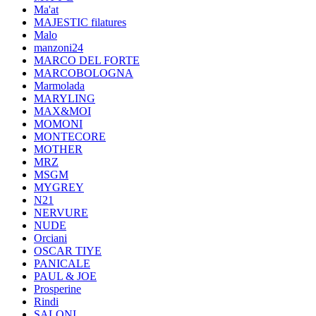
Ma'at
MAJESTIC filatures
Malo
manzoni24
MARCO DEL FORTE
MARCOBOLOGNA
Marmolada
MARYLING
MAX&MOI
MOMONI
MONTECORE
MOTHER
MRZ
MSGM
MYGREY
N21
NERVURE
NUDE
Orciani
OSCAR TIYE
PANICALE
PAUL & JOE
Prosperine
Rindi
SALONI