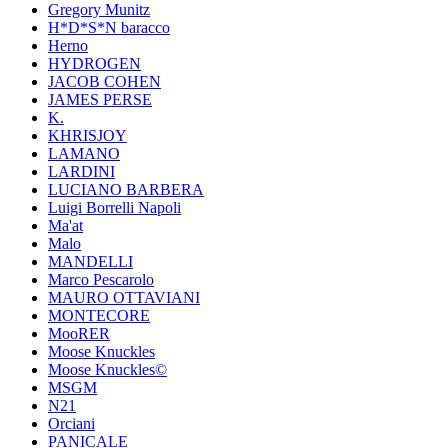
Gregory Munitz
H*D*S*N baracco
Herno
HYDROGEN
JACOB COHEN
JAMES PERSE
K.
KHRISJOY
LAMANO
LARDINI
LUCIANO BARBERA
Luigi Borrelli Napoli
Ma'at
Malo
MANDELLI
Marco Pescarolo
MAURO OTTAVIANI
MONTECORE
MooRER
Moose Knuckles
Moose Knuckles©️
MSGM
N21
Orciani
PANICALE