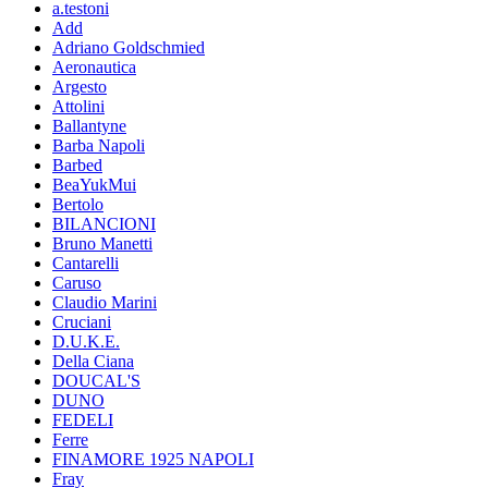
a.testoni
Add
Adriano Goldschmied
Aeronautica
Argesto
Attolini
Ballantyne
Barba Napoli
Barbed
BeaYukMui
Bertolo
BILANCIONI
Bruno Manetti
Cantarelli
Caruso
Claudio Marini
Cruciani
D.U.K.E.
Della Ciana
DOUCAL'S
DUNO
FEDELI
Ferre
FINAMORE 1925 NAPOLI
Fray