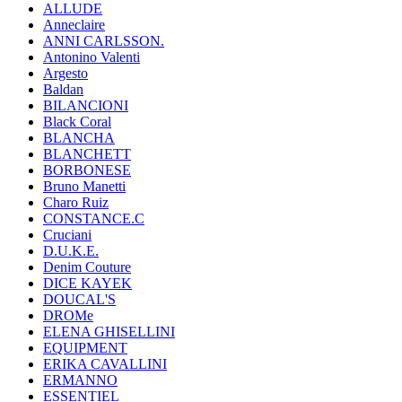
ALLUDE
Anneclaire
ANNI CARLSSON.
Antonino Valenti
Argesto
Baldan
BILANCIONI
Black Coral
BLANCHA
BLANCHETT
BORBONESE
Bruno Manetti
Charo Ruiz
CONSTANCE.C
Cruciani
D.U.K.E.
Denim Couture
DICE KAYEK
DOUCAL'S
DROMe
ELENA GHISELLINI
EQUIPMENT
ERIKA CAVALLINI
ERMANNO
ESSENTIEL