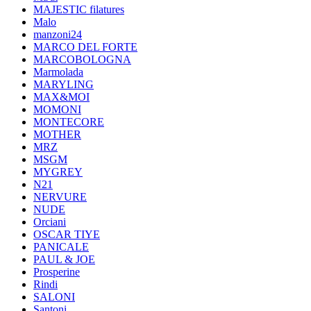
MAJESTIC filatures
Malo
manzoni24
MARCO DEL FORTE
MARCOBOLOGNA
Marmolada
MARYLING
MAX&MOI
MOMONI
MONTECORE
MOTHER
MRZ
MSGM
MYGREY
N21
NERVURE
NUDE
Orciani
OSCAR TIYE
PANICALE
PAUL & JOE
Prosperine
Rindi
SALONI
Santoni