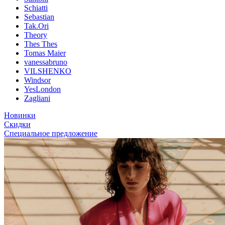
Schiatti
Sebastian
Tak.Ori
Theory
Thes Thes
Tomas Maier
vanessabruno
VILSHENKO
Windsor
YesLondon
Zagliani
Новинки
Скидки
Специальное предложение