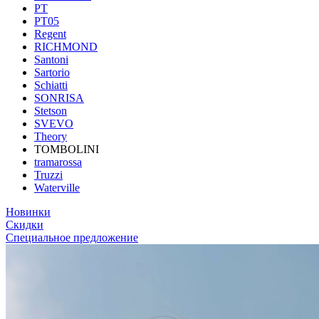
PT
PT05
Regent
RICHMOND
Santoni
Sartorio
Schiatti
SONRISA
Stetson
SVEVO
Theory
TOMBOLINI
tramarossa
Truzzi
Waterville
Новинки
Скидки
Специальное предложение