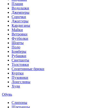
Плащи
Водолазки
Джемперы
Сорочки
Джоггеры
Кардиганы
Майки
Ветровки
Футболки
Шорты
Поло
Бомберы
Рубашки
Свитшоты
Толстовки
Спортивные брюки
Куртки
Пуховики
Лонгсливы
Худи
Обувь
Слипоны
Шлепанцы