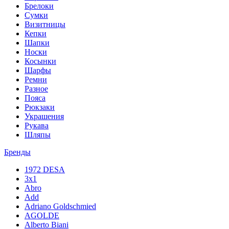
Брелоки
Сумки
Визитницы
Кепки
Шапки
Носки
Косынки
Шарфы
Ремни
Разное
Пояса
Рюкзаки
Украшения
Рукава
Шляпы
Бренды
1972 DESA
3x1
Abro
Add
Adriano Goldschmied
AGOLDE
Alberto Biani