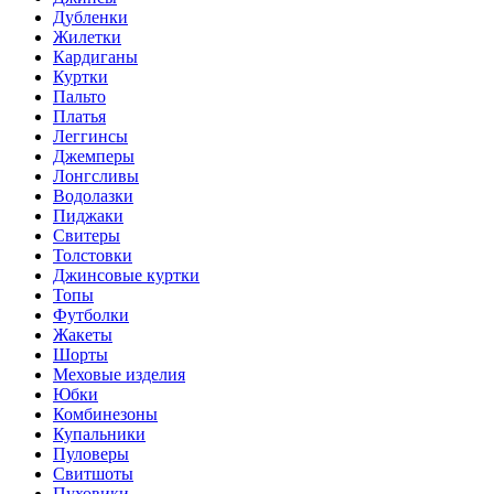
Дубленки
Жилетки
Кардиганы
Куртки
Пальто
Платья
Леггинсы
Джемперы
Лонгсливы
Водолазки
Пиджаки
Свитеры
Толстовки
Джинсовые куртки
Топы
Футболки
Жакеты
Шорты
Меховые изделия
Юбки
Комбинезоны
Купальники
Пуловеры
Свитшоты
Пуховики