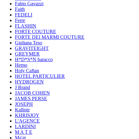
Fabio Gavazzi
Faith
FEDELI
Ferre
FLASHIN
FORTE COUTURE
FORTE DEI MARMI COUTURE
Giuliana Teso
GRAVITEIGHT
GREYMER
H*D*S*N baracco
Herno
Holy Caftan
HOTEL PARTICULIER
HYDROGEN
J Brand
JACOB COHEN
JAMES PERSE
JOSEPH
Kalliste
KHRISJOY
L'AGENCE
LARDINI
M A T E
Ma'at