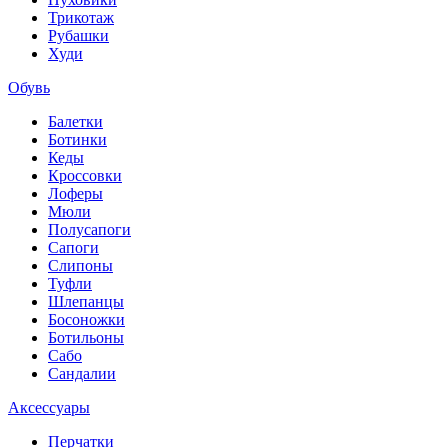
Трикотаж
Рубашки
Худи
Обувь
Балетки
Ботинки
Кеды
Кроссовки
Лоферы
Мюли
Полусапоги
Сапоги
Слипоны
Туфли
Шлепанцы
Босоножки
Ботильоны
Сабо
Сандалии
Аксессуары
Перчатки