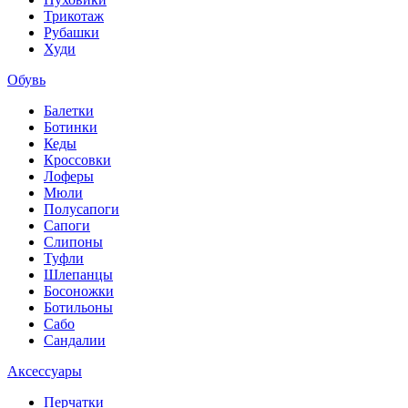
Трикотаж
Рубашки
Худи
Обувь
Балетки
Ботинки
Кеды
Кроссовки
Лоферы
Мюли
Полусапоги
Сапоги
Слипоны
Туфли
Шлепанцы
Босоножки
Ботильоны
Сабо
Сандалии
Аксессуары
Перчатки