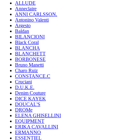
ALLUDE
Anneclaire
ANNI CARLSSON.
Antonino Valenti
Argesto
Baldan
BILANCIONI
Black Coral
BLANCHA
BLANCHETT
BORBONESE
Bruno Manetti
Charo Ruiz
CONSTANCE.C
Cruciani
D.U.K.E.
Denim Couture
DICE KAYEK
DOUCAL'S
DROMe
ELENA GHISELLINI
EQUIPMENT
ERIKA CAVALLINI
ERMANNO
ESSENTIEL