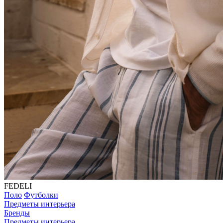
FEDELI
Поло
Футболки
Предметы интерьера
Бренды
Предметы интерьера