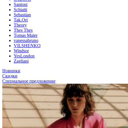
Santoni
Schiatti
Sebastian
Tak.Ori
Theory
Thes Thes
Tomas Maier
vanessabruno
VILSHENKO
Windsor
YesLondon
Zagliani
Новинки
Скидки
Специальное предложение