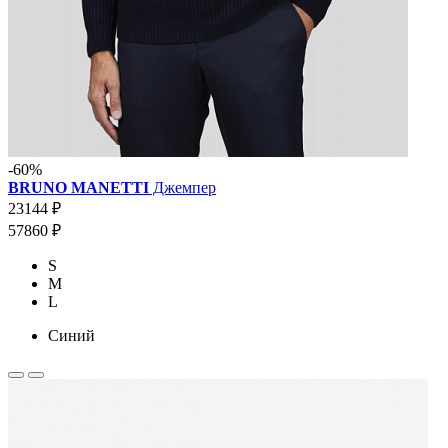
-60%
BRUNO MANETTI
Джемпер
23144 ₽
57860 ₽
S
M
L
Синий