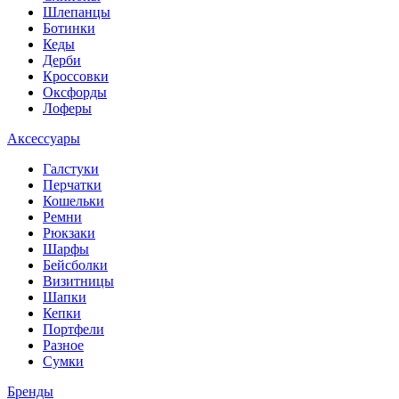
Шлепанцы
Ботинки
Кеды
Дерби
Кроссовки
Оксфорды
Лоферы
Аксессуары
Галстуки
Перчатки
Кошельки
Ремни
Рюкзаки
Шарфы
Бейсболки
Визитницы
Шапки
Кепки
Портфели
Разное
Сумки
Бренды