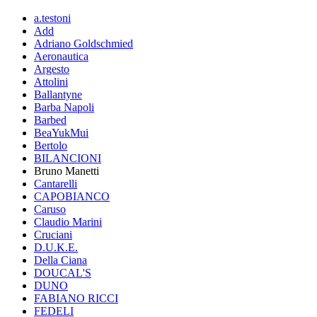
a.testoni
Add
Adriano Goldschmied
Aeronautica
Argesto
Attolini
Ballantyne
Barba Napoli
Barbed
BeaYukMui
Bertolo
BILANCIONI
Bruno Manetti
Cantarelli
CAPOBIANCO
Caruso
Claudio Marini
Cruciani
D.U.K.E.
Della Ciana
DOUCAL'S
DUNO
FABIANO RICCI
FEDELI