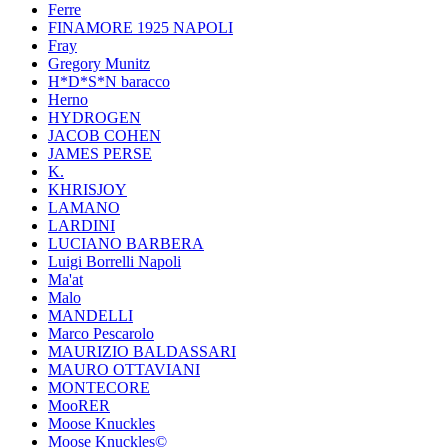
Ferre
FINAMORE 1925 NAPOLI
Fray
Gregory Munitz
H*D*S*N baracco
Herno
HYDROGEN
JACOB COHEN
JAMES PERSE
K.
KHRISJOY
LAMANO
LARDINI
LUCIANO BARBERA
Luigi Borrelli Napoli
Ma'at
Malo
MANDELLI
Marco Pescarolo
MAURIZIO BALDASSARI
MAURO OTTAVIANI
MONTECORE
MooRER
Moose Knuckles
Moose Knuckles©️