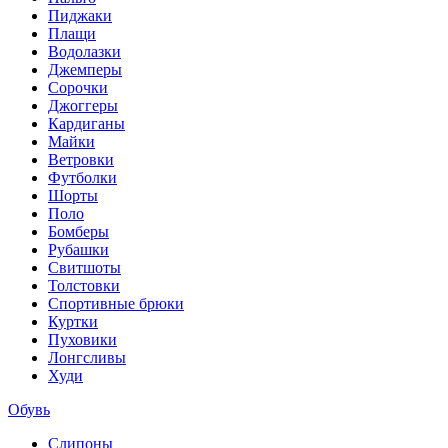
Пиджаки
Плащи
Водолазки
Джемперы
Сорочки
Джоггеры
Кардиганы
Майки
Ветровки
Футболки
Шорты
Поло
Бомберы
Рубашки
Свитшоты
Толстовки
Спортивные брюки
Куртки
Пуховики
Лонгсливы
Худи
Обувь
Слипоны