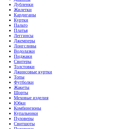
Дубленки
Жилетки
Кардиганы
Куртки
Пальто
Платья
Леггинсы
Джемперы
Лонгсливы
Водолазки
Пиджаки
Свитеры
Толстовки
Джинсовые куртки
Топы
Футболки
Жакеты
Шорты
Меховые изделия
Юбки
Комбинезоны
Купальники
Пуловеры
Свитшоты
Пуховики