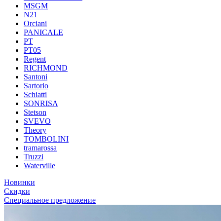
MSGM
N21
Orciani
PANICALE
PT
PT05
Regent
RICHMOND
Santoni
Sartorio
Schiatti
SONRISA
Stetson
SVEVO
Theory
TOMBOLINI
tramarossa
Truzzi
Waterville
Новинки
Скидки
Специальное предложение