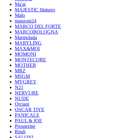
Ma'at
MAJESTIC filatures
Malo
manzoni24
MARCO DEL FORTE
MARCOBOLOGNA
Marmolada
MARYLING
MAX&MOI
MOMONI
MONTECORE
MOTHER
MRZ
MSGM
MYGREY
N21
NERVURE
NUDE
Orciani
OSCAR TIYE
PANICALE
PAUL & JOE
Prosperine
Rindi
SALONI