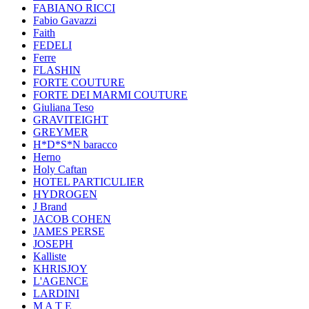
FABIANO RICCI
Fabio Gavazzi
Faith
FEDELI
Ferre
FLASHIN
FORTE COUTURE
FORTE DEI MARMI COUTURE
Giuliana Teso
GRAVITEIGHT
GREYMER
H*D*S*N baracco
Herno
Holy Caftan
HOTEL PARTICULIER
HYDROGEN
J Brand
JACOB COHEN
JAMES PERSE
JOSEPH
Kalliste
KHRISJOY
L'AGENCE
LARDINI
M A T E