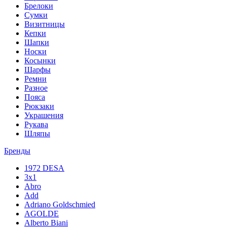
Брелоки
Сумки
Визитницы
Кепки
Шапки
Носки
Косынки
Шарфы
Ремни
Разное
Пояса
Рюкзаки
Украшения
Рукава
Шляпы
Бренды
1972 DESA
3x1
Abro
Add
Adriano Goldschmied
AGOLDE
Alberto Biani