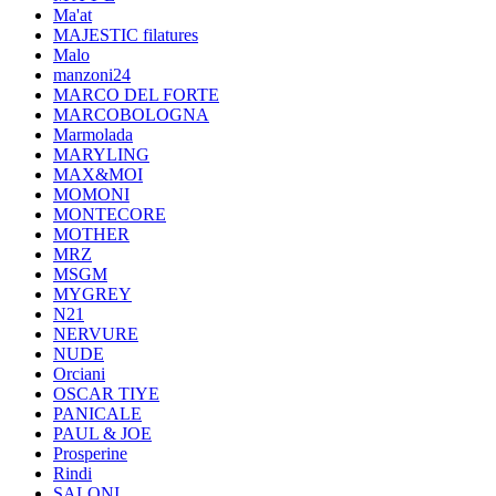
Ma'at
MAJESTIC filatures
Malo
manzoni24
MARCO DEL FORTE
MARCOBOLOGNA
Marmolada
MARYLING
MAX&MOI
MOMONI
MONTECORE
MOTHER
MRZ
MSGM
MYGREY
N21
NERVURE
NUDE
Orciani
OSCAR TIYE
PANICALE
PAUL & JOE
Prosperine
Rindi
SALONI