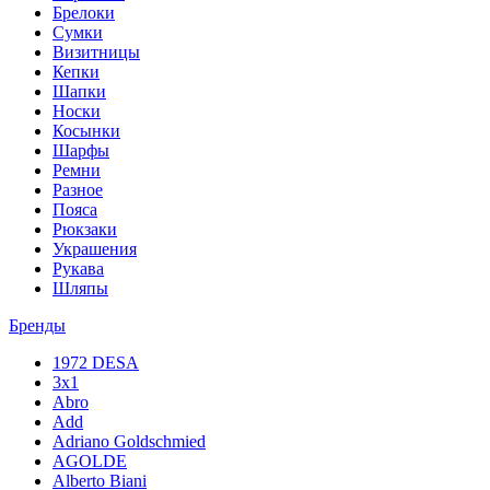
Брелоки
Сумки
Визитницы
Кепки
Шапки
Носки
Косынки
Шарфы
Ремни
Разное
Пояса
Рюкзаки
Украшения
Рукава
Шляпы
Бренды
1972 DESA
3x1
Abro
Add
Adriano Goldschmied
AGOLDE
Alberto Biani