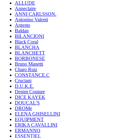
ALLUDE
Anneclaire
ANNI CARLSSON.
Antonino Valenti
Argesto
Baldan
BILANCIONI
Black Coral
BLANCHA
BLANCHETT
BORBONESE
Bruno Manetti
Charo Ruiz
CONSTANCE.C
Cruciani
D.U.K.E.
Denim Couture
DICE KAYEK
DOUCAL'S
DROMe
ELENA GHISELLINI
EQUIPMENT
ERIKA CAVALLINI
ERMANNO
ESSENTIEL