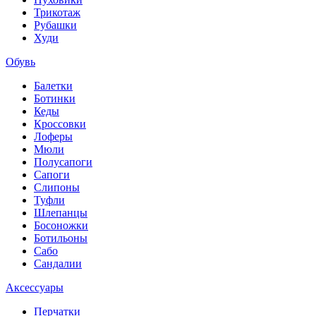
Трикотаж
Рубашки
Худи
Обувь
Балетки
Ботинки
Кеды
Кроссовки
Лоферы
Мюли
Полусапоги
Сапоги
Слипоны
Туфли
Шлепанцы
Босоножки
Ботильоны
Сабо
Сандалии
Аксессуары
Перчатки