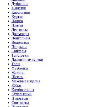
Дубленки
Жилетки
Кардиганы
Куртки
Пальто
Платья
Леггинсы
Джемперы
Лонгсливы
Водолазки
Пиджаки
Свитеры
Толстовки
Джинсовые куртки
Топы
Футболки
Жакеты
Шорты
Меховые изделия
Юбки
Комбинезоны
Купальники
Пуловеры
Свитшоты
Пуховики