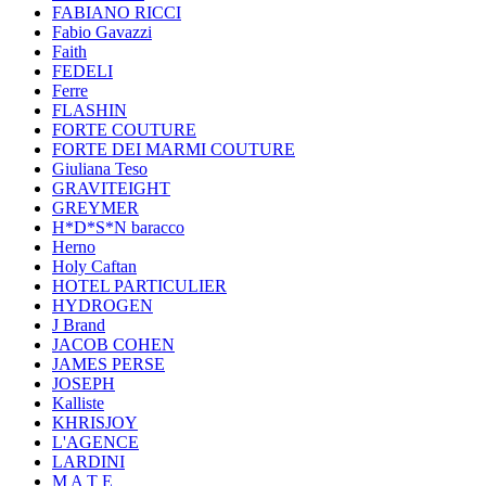
FABIANO RICCI
Fabio Gavazzi
Faith
FEDELI
Ferre
FLASHIN
FORTE COUTURE
FORTE DEI MARMI COUTURE
Giuliana Teso
GRAVITEIGHT
GREYMER
H*D*S*N baracco
Herno
Holy Caftan
HOTEL PARTICULIER
HYDROGEN
J Brand
JACOB COHEN
JAMES PERSE
JOSEPH
Kalliste
KHRISJOY
L'AGENCE
LARDINI
M A T E