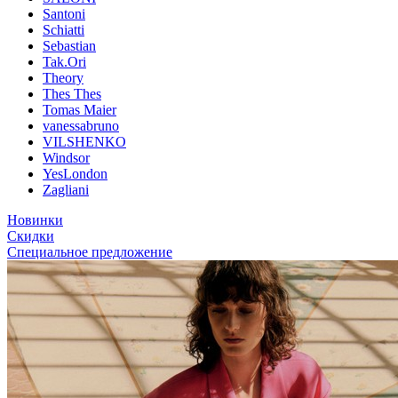
Santoni
Schiatti
Sebastian
Tak.Ori
Theory
Thes Thes
Tomas Maier
vanessabruno
VILSHENKO
Windsor
YesLondon
Zagliani
Новинки
Скидки
Специальное предложение