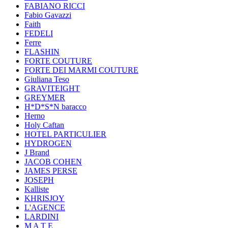
FABIANO RICCI
Fabio Gavazzi
Faith
FEDELI
Ferre
FLASHIN
FORTE COUTURE
FORTE DEI MARMI COUTURE
Giuliana Teso
GRAVITEIGHT
GREYMER
H*D*S*N baracco
Herno
Holy Caftan
HOTEL PARTICULIER
HYDROGEN
J Brand
JACOB COHEN
JAMES PERSE
JOSEPH
Kalliste
KHRISJOY
L'AGENCE
LARDINI
M A T E