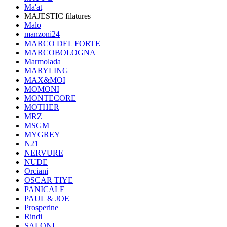
Ma'at
MAJESTIC filatures
Malo
manzoni24
MARCO DEL FORTE
MARCOBOLOGNA
Marmolada
MARYLING
MAX&MOI
MOMONI
MONTECORE
MOTHER
MRZ
MSGM
MYGREY
N21
NERVURE
NUDE
Orciani
OSCAR TIYE
PANICALE
PAUL & JOE
Prosperine
Rindi
SALONI