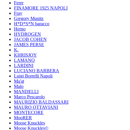
Ferre
FINAMORE 1925 NAPOLI
Fray
Gregory Munitz
H*D*S*N baracco
Herno
HYDROGEN
JACOB COHEN
JAMES PERSE
K.
KHRISJOY
LAMANO
LARDINI
LUCIANO BARBERA
Luigi Borrelli Napoli
Ma'at
Malo
MANDELLI
Marco Pescarolo
MAURIZIO BALDASSARI
MAURO OTTAVIANI
MONTECORE
MooRER
Moose Knuckles
Moose Knuckles©️