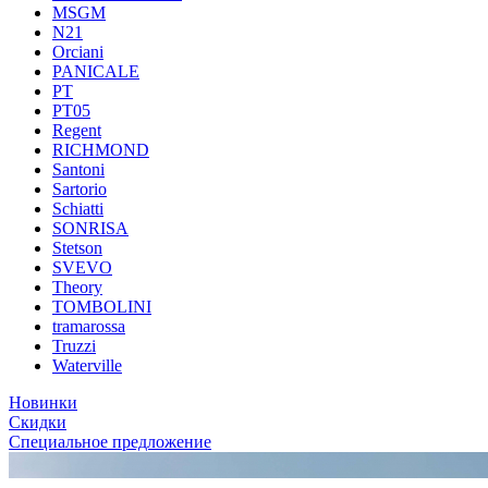
MSGM
N21
Orciani
PANICALE
PT
PT05
Regent
RICHMOND
Santoni
Sartorio
Schiatti
SONRISA
Stetson
SVEVO
Theory
TOMBOLINI
tramarossa
Truzzi
Waterville
Новинки
Скидки
Специальное предложение