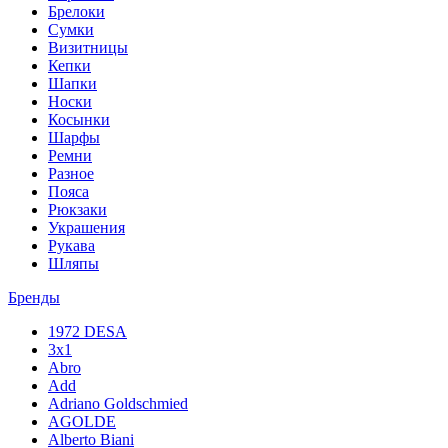
Брелоки
Сумки
Визитницы
Кепки
Шапки
Носки
Косынки
Шарфы
Ремни
Разное
Пояса
Рюкзаки
Украшения
Рукава
Шляпы
Бренды
1972 DESA
3x1
Abro
Add
Adriano Goldschmied
AGOLDE
Alberto Biani