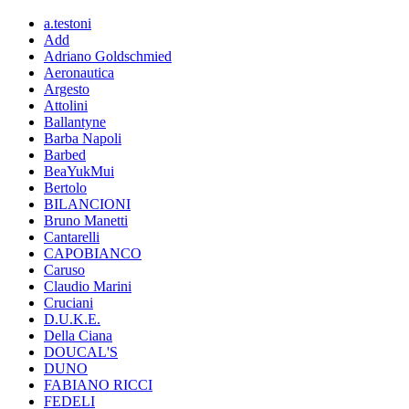
a.testoni
Add
Adriano Goldschmied
Aeronautica
Argesto
Attolini
Ballantyne
Barba Napoli
Barbed
BeaYukMui
Bertolo
BILANCIONI
Bruno Manetti
Cantarelli
CAPOBIANCO
Caruso
Claudio Marini
Cruciani
D.U.K.E.
Della Ciana
DOUCAL'S
DUNO
FABIANO RICCI
FEDELI