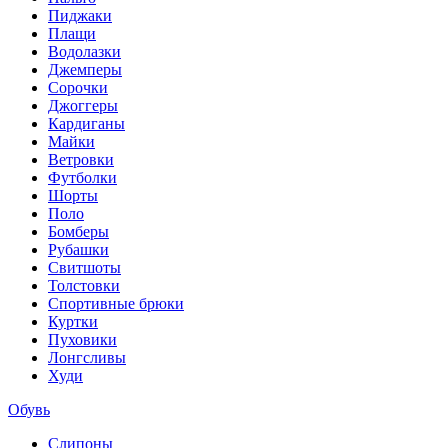
Пиджаки
Плащи
Водолазки
Джемперы
Сорочки
Джоггеры
Кардиганы
Майки
Ветровки
Футболки
Шорты
Поло
Бомберы
Рубашки
Свитшоты
Толстовки
Спортивные брюки
Куртки
Пуховики
Лонгсливы
Худи
Обувь
Слипоны