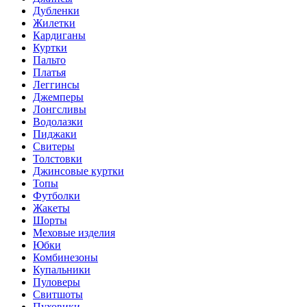
Дубленки
Жилетки
Кардиганы
Куртки
Пальто
Платья
Леггинсы
Джемперы
Лонгсливы
Водолазки
Пиджаки
Свитеры
Толстовки
Джинсовые куртки
Топы
Футболки
Жакеты
Шорты
Меховые изделия
Юбки
Комбинезоны
Купальники
Пуловеры
Свитшоты
Пуховики