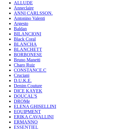
ALLUDE
Anneclaire
ANNI CARLSSON.
Antonino Valenti
Argesto
Baldan
BILANCIONI
Black Coral
BLANCHA
BLANCHETT
BORBONESE
Bruno Manetti
Charo Ruiz
CONSTANCE.C
Cruciani
D.U.K.E.
Denim Couture
DICE KAYEK
DOUCAL'S
DROMe
ELENA GHISELLINI
EQUIPMENT
ERIKA CAVALLINI
ERMANNO
ESSENTIEL