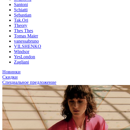
Santoni
Schiatti
Sebastian
Tak.Ori
Theory
Thes Thes
Tomas Maier
vanessabruno
VILSHENKO
Windsor
YesLondon
Zagliani
Новинки
Скидки
Специальное предложение