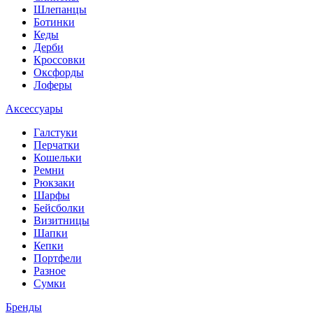
Шлепанцы
Ботинки
Кеды
Дерби
Кроссовки
Оксфорды
Лоферы
Аксессуары
Галстуки
Перчатки
Кошельки
Ремни
Рюкзаки
Шарфы
Бейсболки
Визитницы
Шапки
Кепки
Портфели
Разное
Сумки
Бренды