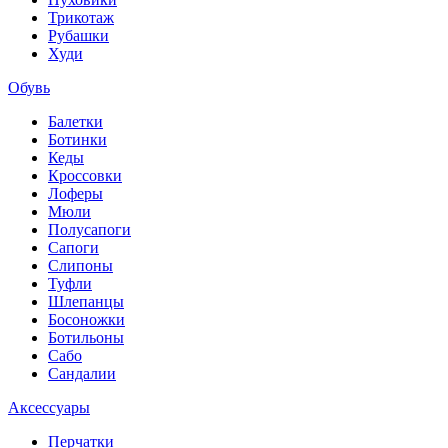
Трикотаж
Рубашки
Худи
Обувь
Балетки
Ботинки
Кеды
Кроссовки
Лоферы
Мюли
Полусапоги
Сапоги
Слипоны
Туфли
Шлепанцы
Босоножки
Ботильоны
Сабо
Сандалии
Аксессуары
Перчатки