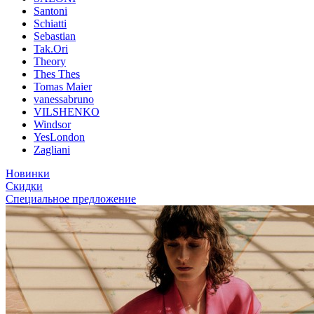
Santoni
Schiatti
Sebastian
Tak.Ori
Theory
Thes Thes
Tomas Maier
vanessabruno
VILSHENKO
Windsor
YesLondon
Zagliani
Новинки
Скидки
Специальное предложение