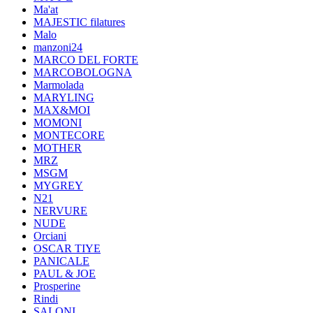
Ma'at
MAJESTIC filatures
Malo
manzoni24
MARCO DEL FORTE
MARCOBOLOGNA
Marmolada
MARYLING
MAX&MOI
MOMONI
MONTECORE
MOTHER
MRZ
MSGM
MYGREY
N21
NERVURE
NUDE
Orciani
OSCAR TIYE
PANICALE
PAUL & JOE
Prosperine
Rindi
SALONI