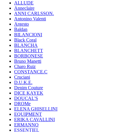
ALLUDE
Anneclaire
ANNI CARLSSON.
Antonino Valenti
Argesto
Baldan
BILANCIONI
Black Coral
BLANCHA
BLANCHETT
BORBONESE
Bruno Manetti
Charo Ruiz
CONSTANCE.C
Cruciani
D.U.K.E.
Denim Couture
DICE KAYEK
DOUCAL'S
DROMe
ELENA GHISELLINI
EQUIPMENT
ERIKA CAVALLINI
ERMANNO
ESSENTIEL