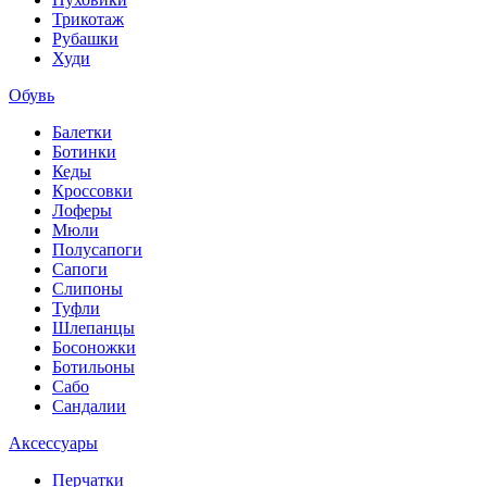
Трикотаж
Рубашки
Худи
Обувь
Балетки
Ботинки
Кеды
Кроссовки
Лоферы
Мюли
Полусапоги
Сапоги
Слипоны
Туфли
Шлепанцы
Босоножки
Ботильоны
Сабо
Сандалии
Аксессуары
Перчатки