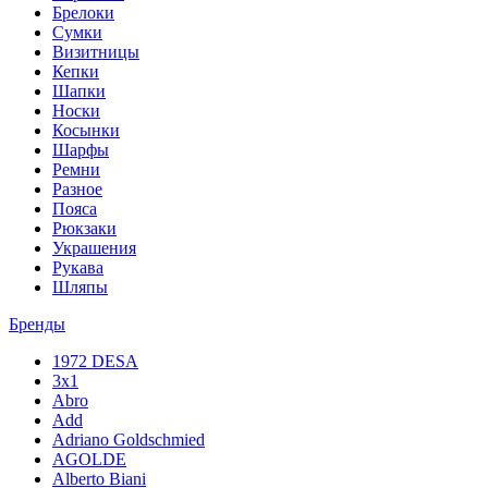
Брелоки
Сумки
Визитницы
Кепки
Шапки
Носки
Косынки
Шарфы
Ремни
Разное
Пояса
Рюкзаки
Украшения
Рукава
Шляпы
Бренды
1972 DESA
3x1
Abro
Add
Adriano Goldschmied
AGOLDE
Alberto Biani