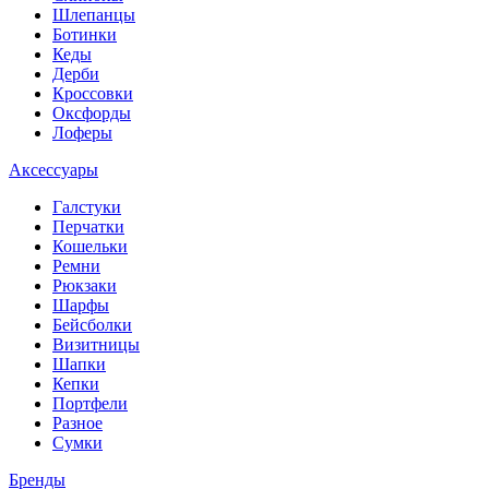
Шлепанцы
Ботинки
Кеды
Дерби
Кроссовки
Оксфорды
Лоферы
Аксессуары
Галстуки
Перчатки
Кошельки
Ремни
Рюкзаки
Шарфы
Бейсболки
Визитницы
Шапки
Кепки
Портфели
Разное
Сумки
Бренды