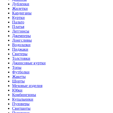
Дубленки
Жилетки
Кардиганы
Куртки
Пальто
Платья
Леггинсы
Джемперы
Лонгсливы
Водолазки
Пиджаки
Свитеры
Толстовки
Джинсовые куртки
Топы
Футболки
Жакеты
Шорты
Меховые изделия
Юбки
Комбинезоны
Купальники
Пуловеры
Свитшоты
Пуховики