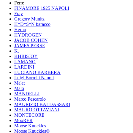
Ferre
FINAMORE 1925 NAPOLI
Fray
Gregory Munitz
H*D*S*N baracco
Herno
HYDROGEN
JACOB COHEN
JAMES PERSE
K.
KHRISJOY
LAMANO
LARDINI
LUCIANO BARBERA
Luigi Borrelli Napoli
Ma'at
Malo
MANDELLI
Marco Pescarolo
MAURIZIO BALDASSARI
MAURO OTTAVIANI
MONTECORE
MooRER
Moose Knuckles
Moose Knuckles©️