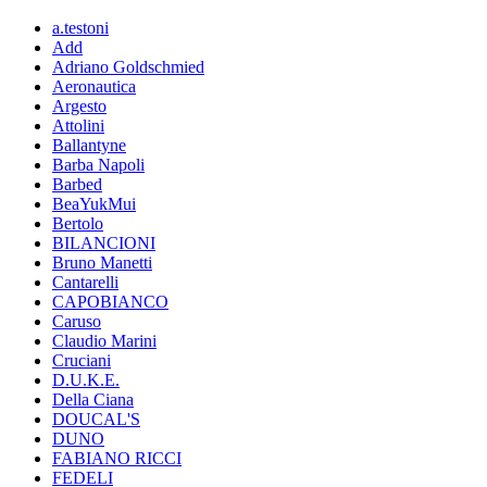
a.testoni
Add
Adriano Goldschmied
Aeronautica
Argesto
Attolini
Ballantyne
Barba Napoli
Barbed
BeaYukMui
Bertolo
BILANCIONI
Bruno Manetti
Cantarelli
CAPOBIANCO
Caruso
Claudio Marini
Cruciani
D.U.K.E.
Della Ciana
DOUCAL'S
DUNO
FABIANO RICCI
FEDELI