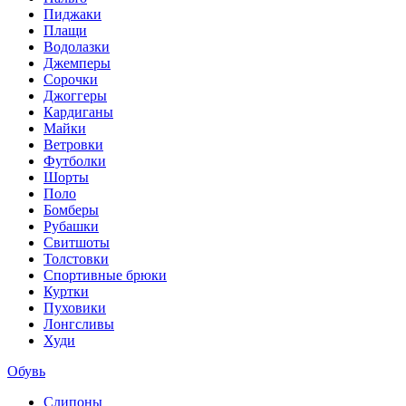
Пиджаки
Плащи
Водолазки
Джемперы
Сорочки
Джоггеры
Кардиганы
Майки
Ветровки
Футболки
Шорты
Поло
Бомберы
Рубашки
Свитшоты
Толстовки
Спортивные брюки
Куртки
Пуховики
Лонгсливы
Худи
Обувь
Слипоны