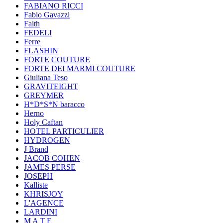
FABIANO RICCI
Fabio Gavazzi
Faith
FEDELI
Ferre
FLASHIN
FORTE COUTURE
FORTE DEI MARMI COUTURE
Giuliana Teso
GRAVITEIGHT
GREYMER
H*D*S*N baracco
Herno
Holy Caftan
HOTEL PARTICULIER
HYDROGEN
J Brand
JACOB COHEN
JAMES PERSE
JOSEPH
Kalliste
KHRISJOY
L'AGENCE
LARDINI
M A T E