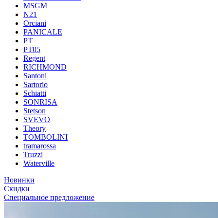
MSGM
N21
Orciani
PANICALE
PT
PT05
Regent
RICHMOND
Santoni
Sartorio
Schiatti
SONRISA
Stetson
SVEVO
Theory
TOMBOLINI
tramarossa
Truzzi
Waterville
Новинки
Скидки
Специальное предложение