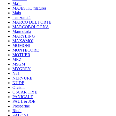
Ma'at
MAJESTIC filatures
Malo
manzoni24
MARCO DEL FORTE
MARCOBOLOGNA
Marmolada
MARYLING
MAX&MOI
MOMONI
MONTECORE
MOTHER
MRZ
MSGM
MYGREY
N21
NERVURE
NUDE
Orciani
OSCAR TIYE
PANICALE
PAUL & JOE
Prosperine
Rindi
SALONI