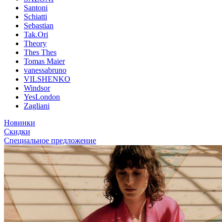
Santoni
Schiatti
Sebastian
Tak.Ori
Theory
Thes Thes
Tomas Maier
vanessabruno
VILSHENKO
Windsor
YesLondon
Zagliani
Новинки
Скидки
Специальное предложение