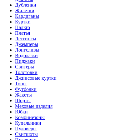
Дубленки
Жилетки
Кардиганы
Куртки
Пальто
Платья
Леггинсы
Джемперы
Лонгсливы
Водолазки
Пиджаки
Свитеры
Толстовки
Джинсовые куртки
Топы
Футболки
Жакеты
Шорты
Меховые изделия
Юбки
Комбинезоны
Купальники
Пуловеры
Свитшоты
Пуховики