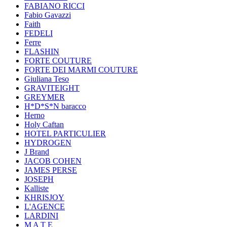
FABIANO RICCI
Fabio Gavazzi
Faith
FEDELI
Ferre
FLASHIN
FORTE COUTURE
FORTE DEI MARMI COUTURE
Giuliana Teso
GRAVITEIGHT
GREYMER
H*D*S*N baracco
Herno
Holy Caftan
HOTEL PARTICULIER
HYDROGEN
J Brand
JACOB COHEN
JAMES PERSE
JOSEPH
Kalliste
KHRISJOY
L'AGENCE
LARDINI
M A T E