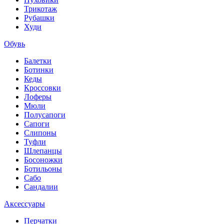
Трикотаж
Рубашки
Худи
Обувь
Балетки
Ботинки
Кеды
Кроссовки
Лоферы
Мюли
Полусапоги
Сапоги
Слипоны
Туфли
Шлепанцы
Босоножки
Ботильоны
Сабо
Сандалии
Аксессуары
Перчатки