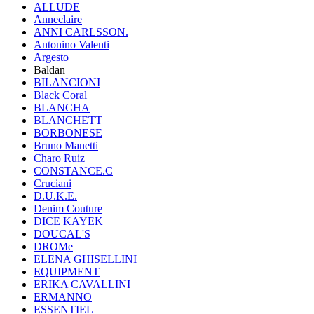
ALLUDE
Anneclaire
ANNI CARLSSON.
Antonino Valenti
Argesto
Baldan
BILANCIONI
Black Coral
BLANCHA
BLANCHETT
BORBONESE
Bruno Manetti
Charo Ruiz
CONSTANCE.C
Cruciani
D.U.K.E.
Denim Couture
DICE KAYEK
DOUCAL'S
DROMe
ELENA GHISELLINI
EQUIPMENT
ERIKA CAVALLINI
ERMANNO
ESSENTIEL