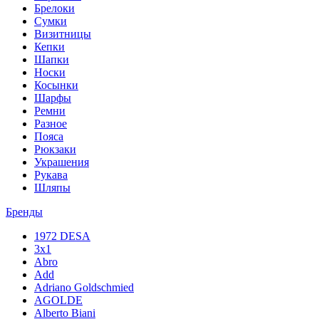
Брелоки
Сумки
Визитницы
Кепки
Шапки
Носки
Косынки
Шарфы
Ремни
Разное
Пояса
Рюкзаки
Украшения
Рукава
Шляпы
Бренды
1972 DESA
3x1
Abro
Add
Adriano Goldschmied
AGOLDE
Alberto Biani