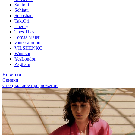
Santoni
Schiatti
Sebastian
Tak.Ori
Theory
Thes Thes
Tomas Maier
vanessabruno
VILSHENKO
Windsor
YesLondon
Zagliani
Новинки
Скидки
Специальное предложение