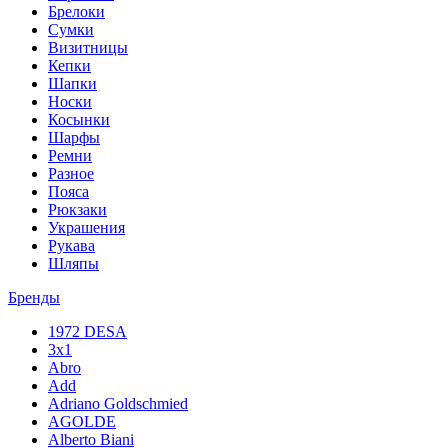
Брелоки
Сумки
Визитницы
Кепки
Шапки
Носки
Косынки
Шарфы
Ремни
Разное
Пояса
Рюкзаки
Украшения
Рукава
Шляпы
Бренды
1972 DESA
3x1
Abro
Add
Adriano Goldschmied
AGOLDE
Alberto Biani