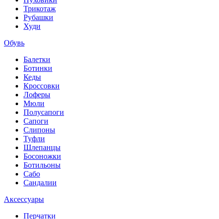
Трикотаж
Рубашки
Худи
Обувь
Балетки
Ботинки
Кеды
Кроссовки
Лоферы
Мюли
Полусапоги
Сапоги
Слипоны
Туфли
Шлепанцы
Босоножки
Ботильоны
Сабо
Сандалии
Аксессуары
Перчатки