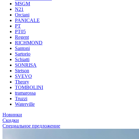
MSGM
N21
Orciani
PANICALE
PT
PT05
Regent
RICHMOND
Santoni
Sartorio
Schiatti
SONRISA
Stetson
SVEVO
Theory
TOMBOLINI
tramarossa
Truzzi
Waterville
Новинки
Скидки
Специальное предложение