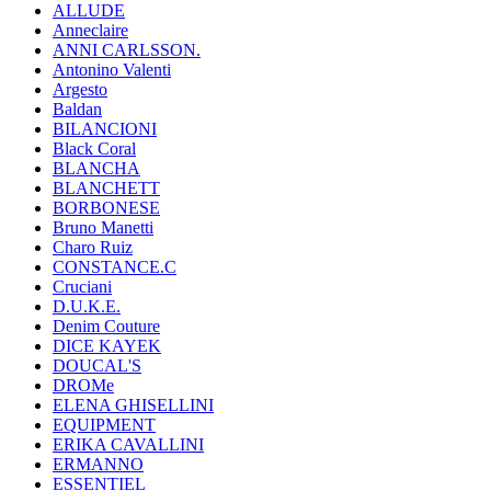
ALLUDE
Anneclaire
ANNI CARLSSON.
Antonino Valenti
Argesto
Baldan
BILANCIONI
Black Coral
BLANCHA
BLANCHETT
BORBONESE
Bruno Manetti
Charo Ruiz
CONSTANCE.C
Cruciani
D.U.K.E.
Denim Couture
DICE KAYEK
DOUCAL'S
DROMe
ELENA GHISELLINI
EQUIPMENT
ERIKA CAVALLINI
ERMANNO
ESSENTIEL