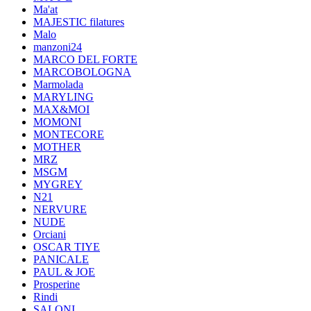
Ma'at
MAJESTIC filatures
Malo
manzoni24
MARCO DEL FORTE
MARCOBOLOGNA
Marmolada
MARYLING
MAX&MOI
MOMONI
MONTECORE
MOTHER
MRZ
MSGM
MYGREY
N21
NERVURE
NUDE
Orciani
OSCAR TIYE
PANICALE
PAUL & JOE
Prosperine
Rindi
SALONI