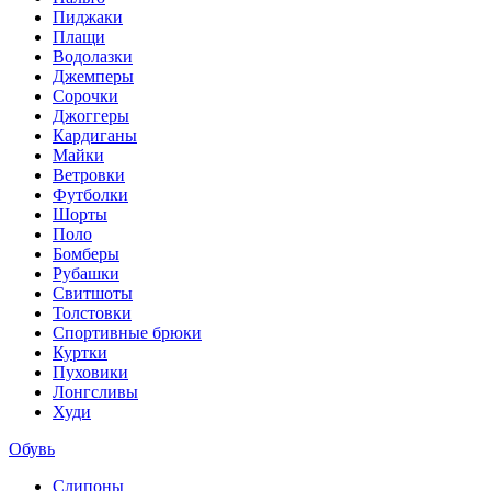
Пиджаки
Плащи
Водолазки
Джемперы
Сорочки
Джоггеры
Кардиганы
Майки
Ветровки
Футболки
Шорты
Поло
Бомберы
Рубашки
Свитшоты
Толстовки
Спортивные брюки
Куртки
Пуховики
Лонгсливы
Худи
Обувь
Слипоны