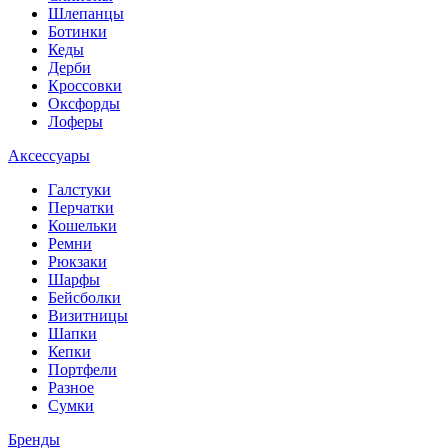
Шлепанцы
Ботинки
Кеды
Дерби
Кроссовки
Оксфорды
Лоферы
Аксессуары
Галстуки
Перчатки
Кошельки
Ремни
Рюкзаки
Шарфы
Бейсболки
Визитницы
Шапки
Кепки
Портфели
Разное
Сумки
Бренды