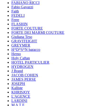
FABIANO RICCI
Fabio Gavazzi
Faith
FEDELI
Ferre
FLASHIN
FORTE COUTURE
FORTE DEI MARMI COUTURE
Giuliana Teso
GRAVITEIGHT
GREYMER
H*D*S*N baracco
Herno
Holy Caftan
HOTEL PARTICULIER
HYDROGEN
J Brand
JACOB COHEN
JAMES PERSE
JOSEPH
Kalliste
KHRISJOY
L'AGENCE
LARDINI
M A T E