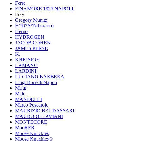
Ferre
FINAMORE 1925 NAPOLI
Fray
Gregory Munitz
H*D*S*N baracco
Herno
HYDROGEN
JACOB COHEN
JAMES PERSE
K.
KHRISJOY
LAMANO
LARDINI
LUCIANO BARBERA
Luigi Borrelli Napoli
Ma'at
Malo
MANDELLI
Marco Pescarolo
MAURIZIO BALDASSARI
MAURO OTTAVIANI
MONTECORE
MooRER
Moose Knuckles
Moose Knuckles©️