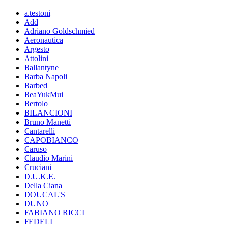
a.testoni
Add
Adriano Goldschmied
Aeronautica
Argesto
Attolini
Ballantyne
Barba Napoli
Barbed
BeaYukMui
Bertolo
BILANCIONI
Bruno Manetti
Cantarelli
CAPOBIANCO
Caruso
Claudio Marini
Cruciani
D.U.K.E.
Della Ciana
DOUCAL'S
DUNO
FABIANO RICCI
FEDELI