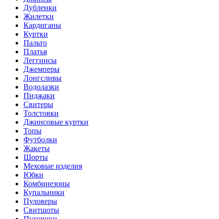
Дубленки
Жилетки
Кардиганы
Куртки
Пальто
Платья
Леггинсы
Джемперы
Лонгсливы
Водолазки
Пиджаки
Свитеры
Толстовки
Джинсовые куртки
Топы
Футболки
Жакеты
Шорты
Меховые изделия
Юбки
Комбинезоны
Купальники
Пуловеры
Свитшоты
Пуховики