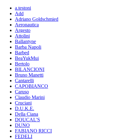
a.testoni
Add
Adriano Goldschmied
Aeronautica
Argesto
Attolini
Ballantyne
Barba Napoli
Barbed
BeaYukMui
Bertolo
BILANCIONI
Bruno Manetti
Cantarelli
CAPOBIANCO
Caruso
Claudio Marini
Cruciani
D.U.K.E.
Della Ciana
DOUCAL'S
DUNO
FABIANO RICCI
FEDELI