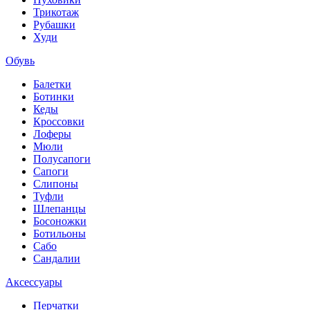
Трикотаж
Рубашки
Худи
Обувь
Балетки
Ботинки
Кеды
Кроссовки
Лоферы
Мюли
Полусапоги
Сапоги
Слипоны
Туфли
Шлепанцы
Босоножки
Ботильоны
Сабо
Сандалии
Аксессуары
Перчатки