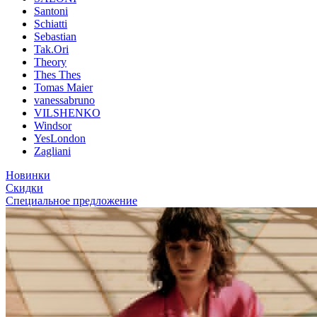
Santoni
Schiatti
Sebastian
Tak.Ori
Theory
Thes Thes
Tomas Maier
vanessabruno
VILSHENKO
Windsor
YesLondon
Zagliani
Новинки
Скидки
Специальное предложение