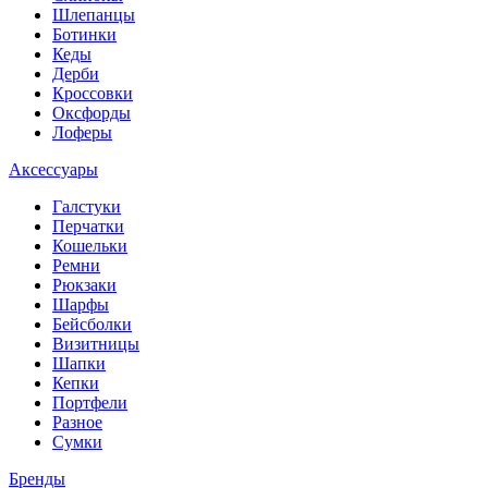
Шлепанцы
Ботинки
Кеды
Дерби
Кроссовки
Оксфорды
Лоферы
Аксессуары
Галстуки
Перчатки
Кошельки
Ремни
Рюкзаки
Шарфы
Бейсболки
Визитницы
Шапки
Кепки
Портфели
Разное
Сумки
Бренды