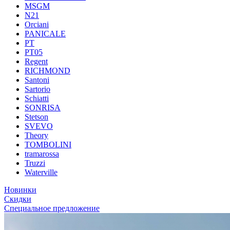
MSGM
N21
Orciani
PANICALE
PT
PT05
Regent
RICHMOND
Santoni
Sartorio
Schiatti
SONRISA
Stetson
SVEVO
Theory
TOMBOLINI
tramarossa
Truzzi
Waterville
Новинки
Скидки
Специальное предложение