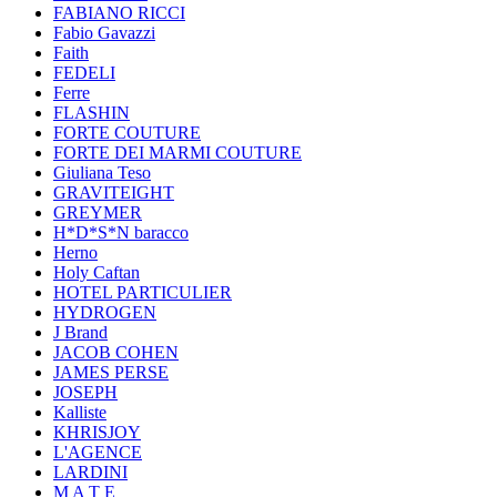
FABIANO RICCI
Fabio Gavazzi
Faith
FEDELI
Ferre
FLASHIN
FORTE COUTURE
FORTE DEI MARMI COUTURE
Giuliana Teso
GRAVITEIGHT
GREYMER
H*D*S*N baracco
Herno
Holy Caftan
HOTEL PARTICULIER
HYDROGEN
J Brand
JACOB COHEN
JAMES PERSE
JOSEPH
Kalliste
KHRISJOY
L'AGENCE
LARDINI
M A T E