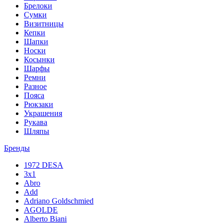
Брелоки
Сумки
Визитницы
Кепки
Шапки
Носки
Косынки
Шарфы
Ремни
Разное
Пояса
Рюкзаки
Украшения
Рукава
Шляпы
Бренды
1972 DESA
3x1
Abro
Add
Adriano Goldschmied
AGOLDE
Alberto Biani