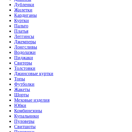
Дубленки
Жилетки
Кардиганы
Куртки
Пальто
Платья
Леггинсы
Джемперы
Лонгсливы
Водолазки
Пиджаки
Свитеры
Толстовки
Джинсовые куртки
Топы
Футболки
Жакеты
Шорты
Меховые изделия
Юбки
Комбинезоны
Купальники
Пуловеры
Свитшоты
Пуховики