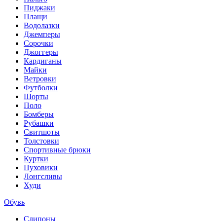
Пиджаки
Плащи
Водолазки
Джемперы
Сорочки
Джоггеры
Кардиганы
Майки
Ветровки
Футболки
Шорты
Поло
Бомберы
Рубашки
Свитшоты
Толстовки
Спортивные брюки
Куртки
Пуховики
Лонгсливы
Худи
Обувь
Слипоны