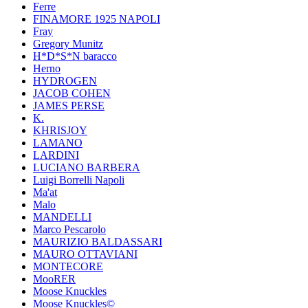
Ferre
FINAMORE 1925 NAPOLI
Fray
Gregory Munitz
H*D*S*N baracco
Herno
HYDROGEN
JACOB COHEN
JAMES PERSE
K.
KHRISJOY
LAMANO
LARDINI
LUCIANO BARBERA
Luigi Borrelli Napoli
Ma'at
Malo
MANDELLI
Marco Pescarolo
MAURIZIO BALDASSARI
MAURO OTTAVIANI
MONTECORE
MooRER
Moose Knuckles
Moose Knuckles©️