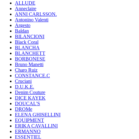
ALLUDE
Anneclaire
ANNI CARLSSON.
Antonino Valenti
Argesto
Baldan
BILANCIONI
Black Coral
BLANCHA
BLANCHETT
BORBONESE
Bruno Manetti
Charo Ruiz
CONSTANCE.C
Cruciani
D.U.K.E.
Denim Couture
DICE KAYEK
DOUCAL'S
DROMe
ELENA GHISELLINI
EQUIPMENT
ERIKA CAVALLINI
ERMANNO
ESSENTIEL