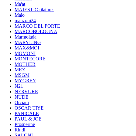
Ma'at
MAJESTIC filatures
Malo
manzoni24
MARCO DEL FORTE
MARCOBOLOGNA
Marmolada
MARYLING
MAX&MOI
MOMONI
MONTECORE
MOTHER
MRZ
MSGM
MYGREY
N21
NERVURE
NUDE
Orciani
OSCAR TIYE
PANICALE
PAUL & JOE
Prosperine
Rindi
SALONI