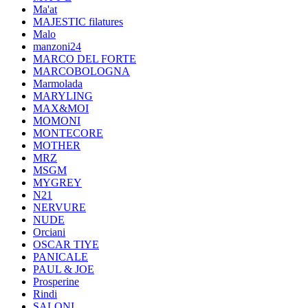
Ma'at
MAJESTIC filatures
Malo
manzoni24
MARCO DEL FORTE
MARCOBOLOGNA
Marmolada
MARYLING
MAX&MOI
MOMONI
MONTECORE
MOTHER
MRZ
MSGM
MYGREY
N21
NERVURE
NUDE
Orciani
OSCAR TIYE
PANICALE
PAUL & JOE
Prosperine
Rindi
SALONI