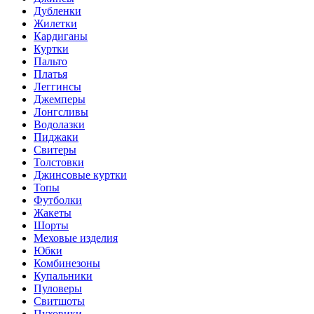
Дубленки
Жилетки
Кардиганы
Куртки
Пальто
Платья
Леггинсы
Джемперы
Лонгсливы
Водолазки
Пиджаки
Свитеры
Толстовки
Джинсовые куртки
Топы
Футболки
Жакеты
Шорты
Меховые изделия
Юбки
Комбинезоны
Купальники
Пуловеры
Свитшоты
Пуховики