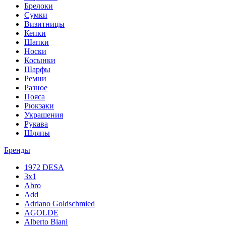
Брелоки
Сумки
Визитницы
Кепки
Шапки
Носки
Косынки
Шарфы
Ремни
Разное
Пояса
Рюкзаки
Украшения
Рукава
Шляпы
Бренды
1972 DESA
3x1
Abro
Add
Adriano Goldschmied
AGOLDE
Alberto Biani