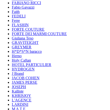
FABIANO RICCI
Fabio Gavazzi
Faith
FEDELI
Ferre
FLASHIN
FORTE COUTURE
FORTE DEI MARMI COUTURE
Giuliana Teso
GRAVITEIGHT
GREYMER
H*D*S*N baracco
Herno
Holy Caftan
HOTEL PARTICULIER
HYDROGEN
J Brand
JACOB COHEN
JAMES PERSE
JOSEPH
Kalliste
KHRISJOY
L'AGENCE
LARDINI
M A T E