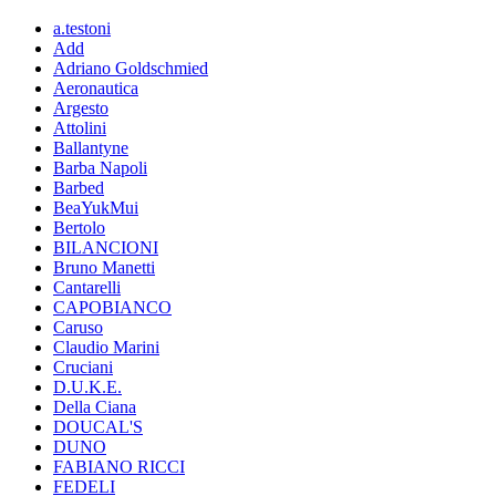
a.testoni
Add
Adriano Goldschmied
Aeronautica
Argesto
Attolini
Ballantyne
Barba Napoli
Barbed
BeaYukMui
Bertolo
BILANCIONI
Bruno Manetti
Cantarelli
CAPOBIANCO
Caruso
Claudio Marini
Cruciani
D.U.K.E.
Della Ciana
DOUCAL'S
DUNO
FABIANO RICCI
FEDELI