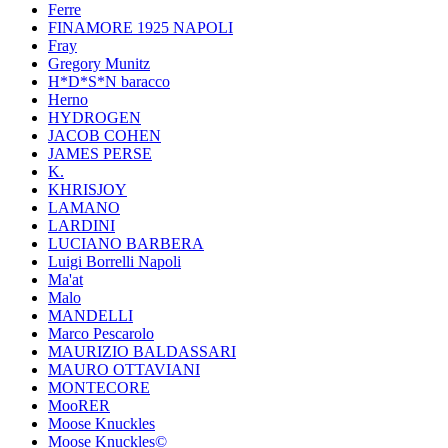
Ferre
FINAMORE 1925 NAPOLI
Fray
Gregory Munitz
H*D*S*N baracco
Herno
HYDROGEN
JACOB COHEN
JAMES PERSE
K.
KHRISJOY
LAMANO
LARDINI
LUCIANO BARBERA
Luigi Borrelli Napoli
Ma'at
Malo
MANDELLI
Marco Pescarolo
MAURIZIO BALDASSARI
MAURO OTTAVIANI
MONTECORE
MooRER
Moose Knuckles
Moose Knuckles©️