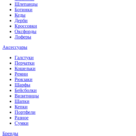
Шлепанцы
Ботинки
Кеды
Дерби
Кроссовки
Оксфорды
Лоферы
Аксессуары
Галстуки
Перчатки
Кошельки
Ремни
Рюкзаки
Шарфы
Бейсболки
Визитницы
Шапки
Кепки
Портфели
Разное
Сумки
Бренды