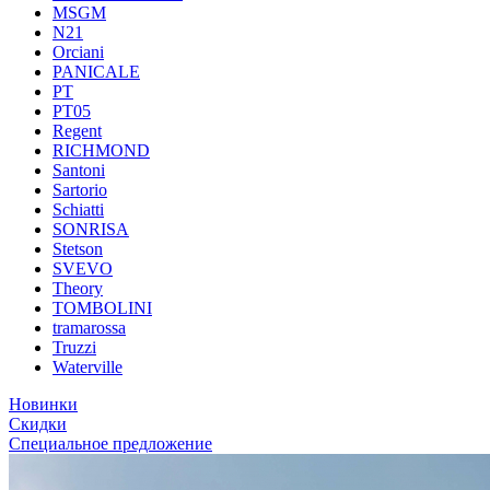
MSGM
N21
Orciani
PANICALE
PT
PT05
Regent
RICHMOND
Santoni
Sartorio
Schiatti
SONRISA
Stetson
SVEVO
Theory
TOMBOLINI
tramarossa
Truzzi
Waterville
Новинки
Скидки
Специальное предложение