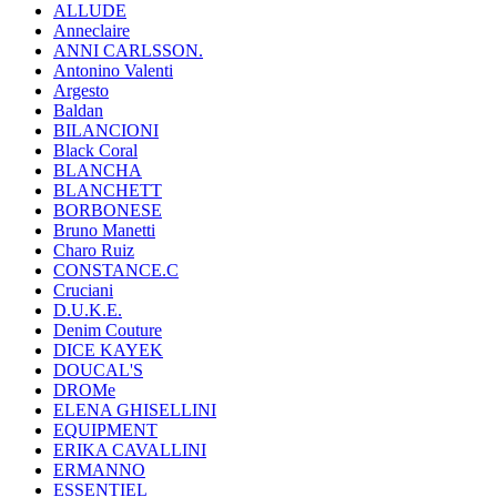
ALLUDE
Anneclaire
ANNI CARLSSON.
Antonino Valenti
Argesto
Baldan
BILANCIONI
Black Coral
BLANCHA
BLANCHETT
BORBONESE
Bruno Manetti
Charo Ruiz
CONSTANCE.C
Cruciani
D.U.K.E.
Denim Couture
DICE KAYEK
DOUCAL'S
DROMe
ELENA GHISELLINI
EQUIPMENT
ERIKA CAVALLINI
ERMANNO
ESSENTIEL