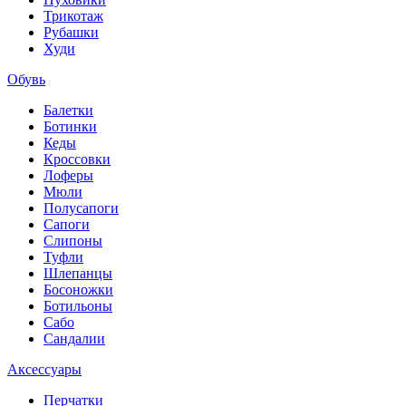
Трикотаж
Рубашки
Худи
Обувь
Балетки
Ботинки
Кеды
Кроссовки
Лоферы
Мюли
Полусапоги
Сапоги
Слипоны
Туфли
Шлепанцы
Босоножки
Ботильоны
Сабо
Сандалии
Аксессуары
Перчатки