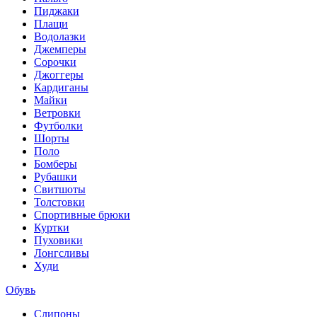
Пиджаки
Плащи
Водолазки
Джемперы
Сорочки
Джоггеры
Кардиганы
Майки
Ветровки
Футболки
Шорты
Поло
Бомберы
Рубашки
Свитшоты
Толстовки
Спортивные брюки
Куртки
Пуховики
Лонгсливы
Худи
Обувь
Слипоны