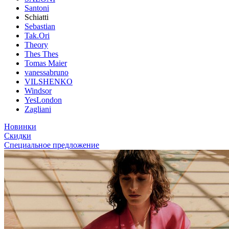
Santoni
Schiatti
Sebastian
Tak.Ori
Theory
Thes Thes
Tomas Maier
vanessabruno
VILSHENKO
Windsor
YesLondon
Zagliani
Новинки
Скидки
Специальное предложение