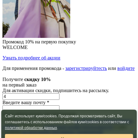
Промокод 10% на первую покупку
WELCOME
Узнать подробнее об акции
Для применения промокода -
зарегистрируйтесть
или
войдите
Получите
скидку 10%
на первый заказ
Для активации скидки, подпишитесь на рассылку.
Введите вашу почту
*
Поля обязательное для заполнения
Сайт использует куки/cookies. Продолжая просматривать сайт, Вы
Я даю согласие
на обработку персональных
Подписаться
соглашаетесь с использованием файлов куки/cookies в соответствии с
данных
, cогласен с
политикой конфиденциальности
и даю
политикой обработки данных
.
согласие
на получение рекламных оповещений
Промокод на скидку 10% будет отправлен на указанную почту