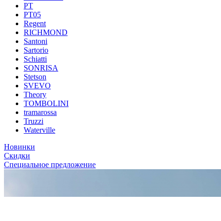
PT
PT05
Regent
RICHMOND
Santoni
Sartorio
Schiatti
SONRISA
Stetson
SVEVO
Theory
TOMBOLINI
tramarossa
Truzzi
Waterville
Новинки
Скидки
Специальное предложение