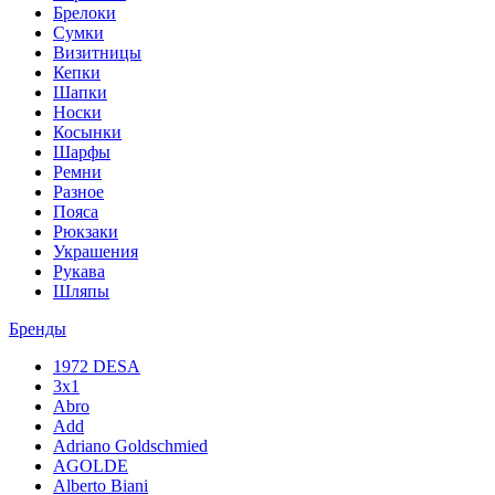
Брелоки
Сумки
Визитницы
Кепки
Шапки
Носки
Косынки
Шарфы
Ремни
Разное
Пояса
Рюкзаки
Украшения
Рукава
Шляпы
Бренды
1972 DESA
3x1
Abro
Add
Adriano Goldschmied
AGOLDE
Alberto Biani