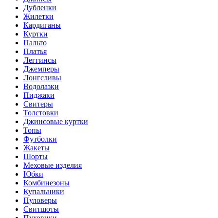
Дубленки
Жилетки
Кардиганы
Куртки
Пальто
Платья
Леггинсы
Джемперы
Лонгсливы
Водолазки
Пиджаки
Свитеры
Толстовки
Джинсовые куртки
Топы
Футболки
Жакеты
Шорты
Меховые изделия
Юбки
Комбинезоны
Купальники
Пуловеры
Свитшоты
Пуховики