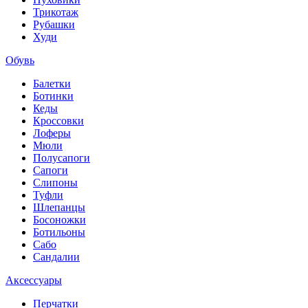
Трикотаж
Рубашки
Худи
Обувь
Балетки
Ботинки
Кеды
Кроссовки
Лоферы
Мюли
Полусапоги
Сапоги
Слипоны
Туфли
Шлепанцы
Босоножки
Ботильоны
Сабо
Сандалии
Аксессуары
Перчатки