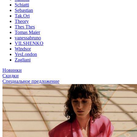
Schiatti
Sebastian
Tak.Ori
Theory
Thes Thes
Tomas Maier
vanessabruno
VILSHENKO
Windsor
YesLondon
Zagliani
Новинки
Скидки
Специальное предложение