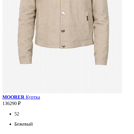
MOORER
Куртка
136290 ₽
52
Бежевый