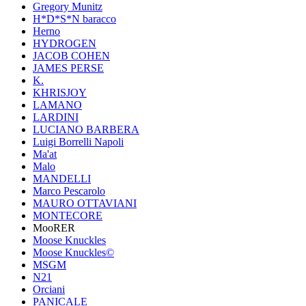
Gregory Munitz
H*D*S*N baracco
Herno
HYDROGEN
JACOB COHEN
JAMES PERSE
K.
KHRISJOY
LAMANO
LARDINI
LUCIANO BARBERA
Luigi Borrelli Napoli
Ma'at
Malo
MANDELLI
Marco Pescarolo
MAURO OTTAVIANI
MONTECORE
MooRER
Moose Knuckles
Moose Knuckles©️
MSGM
N21
Orciani
PANICALE