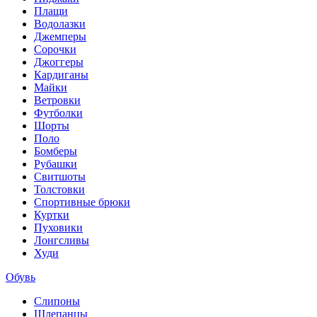
Плащи
Водолазки
Джемперы
Сорочки
Джоггеры
Кардиганы
Майки
Ветровки
Футболки
Шорты
Поло
Бомберы
Рубашки
Свитшоты
Толстовки
Спортивные брюки
Куртки
Пуховики
Лонгсливы
Худи
Обувь
Слипоны
Шлепанцы