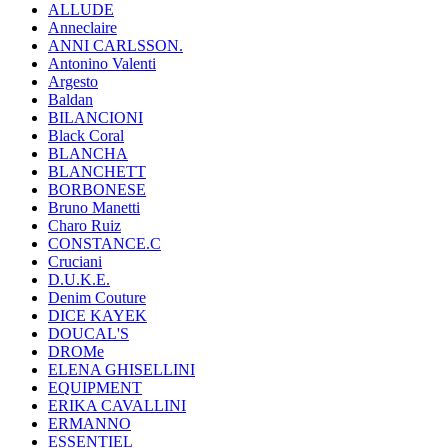
ALLUDE
Anneclaire
ANNI CARLSSON.
Antonino Valenti
Argesto
Baldan
BILANCIONI
Black Coral
BLANCHA
BLANCHETT
BORBONESE
Bruno Manetti
Charo Ruiz
CONSTANCE.C
Cruciani
D.U.K.E.
Denim Couture
DICE KAYEK
DOUCAL'S
DROMe
ELENA GHISELLINI
EQUIPMENT
ERIKA CAVALLINI
ERMANNO
ESSENTIEL