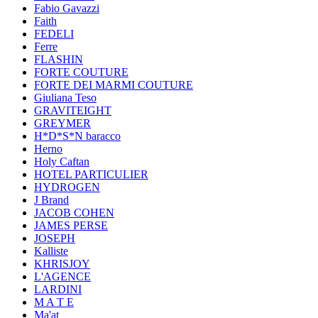
Fabio Gavazzi
Faith
FEDELI
Ferre
FLASHIN
FORTE COUTURE
FORTE DEI MARMI COUTURE
Giuliana Teso
GRAVITEIGHT
GREYMER
H*D*S*N baracco
Herno
Holy Caftan
HOTEL PARTICULIER
HYDROGEN
J Brand
JACOB COHEN
JAMES PERSE
JOSEPH
Kalliste
KHRISJOY
L'AGENCE
LARDINI
M A T E
Ma'at