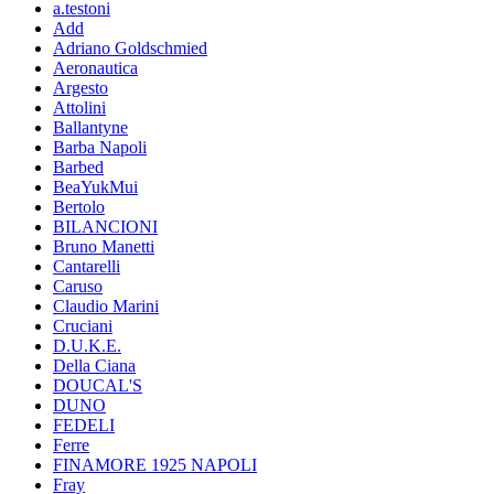
a.testoni
Add
Adriano Goldschmied
Aeronautica
Argesto
Attolini
Ballantyne
Barba Napoli
Barbed
BeaYukMui
Bertolo
BILANCIONI
Bruno Manetti
Cantarelli
Caruso
Claudio Marini
Cruciani
D.U.K.E.
Della Ciana
DOUCAL'S
DUNO
FEDELI
Ferre
FINAMORE 1925 NAPOLI
Fray