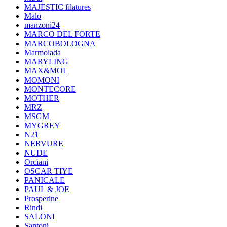
MAJESTIC filatures
Malo
manzoni24
MARCO DEL FORTE
MARCOBOLOGNA
Marmolada
MARYLING
MAX&MOI
MOMONI
MONTECORE
MOTHER
MRZ
MSGM
MYGREY
N21
NERVURE
NUDE
Orciani
OSCAR TIYE
PANICALE
PAUL & JOE
Prosperine
Rindi
SALONI
Santoni