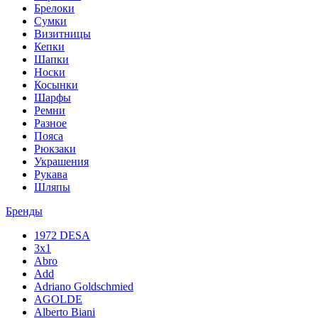
Брелоки
Сумки
Визитницы
Кепки
Шапки
Носки
Косынки
Шарфы
Ремни
Разное
Пояса
Рюкзаки
Украшения
Рукава
Шляпы
Бренды
1972 DESA
3x1
Abro
Add
Adriano Goldschmied
AGOLDE
Alberto Biani