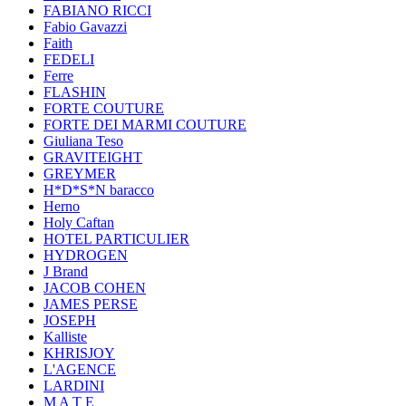
FABIANO RICCI
Fabio Gavazzi
Faith
FEDELI
Ferre
FLASHIN
FORTE COUTURE
FORTE DEI MARMI COUTURE
Giuliana Teso
GRAVITEIGHT
GREYMER
H*D*S*N baracco
Herno
Holy Caftan
HOTEL PARTICULIER
HYDROGEN
J Brand
JACOB COHEN
JAMES PERSE
JOSEPH
Kalliste
KHRISJOY
L'AGENCE
LARDINI
M A T E