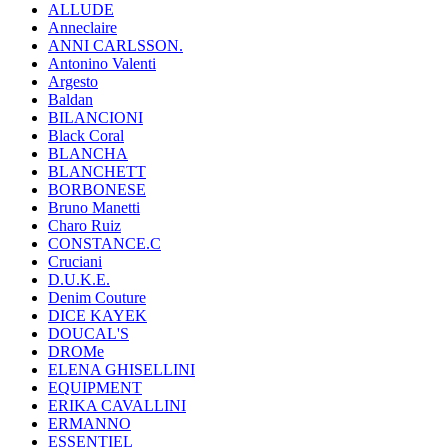
ALLUDE
Anneclaire
ANNI CARLSSON.
Antonino Valenti
Argesto
Baldan
BILANCIONI
Black Coral
BLANCHA
BLANCHETT
BORBONESE
Bruno Manetti
Charo Ruiz
CONSTANCE.C
Cruciani
D.U.K.E.
Denim Couture
DICE KAYEK
DOUCAL'S
DROMe
ELENA GHISELLINI
EQUIPMENT
ERIKA CAVALLINI
ERMANNO
ESSENTIEL