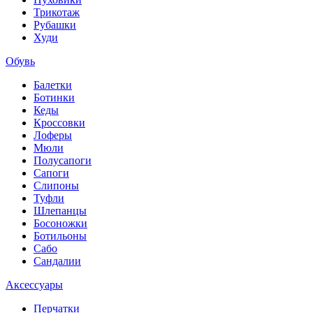
Трикотаж
Рубашки
Худи
Обувь
Балетки
Ботинки
Кеды
Кроссовки
Лоферы
Мюли
Полусапоги
Сапоги
Слипоны
Туфли
Шлепанцы
Босоножки
Ботильоны
Сабо
Сандалии
Аксессуары
Перчатки