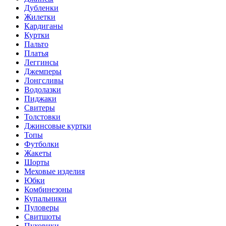
Дубленки
Жилетки
Кардиганы
Куртки
Пальто
Платья
Леггинсы
Джемперы
Лонгсливы
Водолазки
Пиджаки
Свитеры
Толстовки
Джинсовые куртки
Топы
Футболки
Жакеты
Шорты
Меховые изделия
Юбки
Комбинезоны
Купальники
Пуловеры
Свитшоты
Пуховики