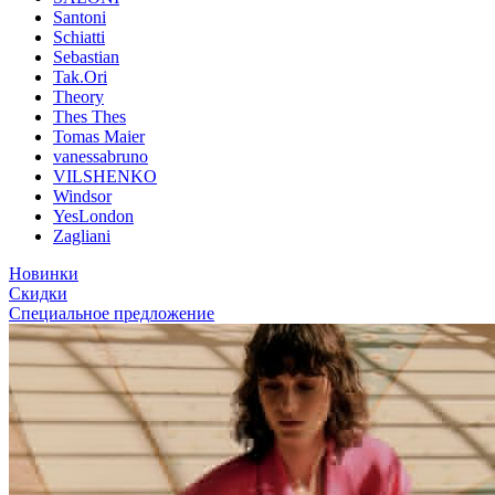
Santoni
Schiatti
Sebastian
Tak.Ori
Theory
Thes Thes
Tomas Maier
vanessabruno
VILSHENKO
Windsor
YesLondon
Zagliani
Новинки
Скидки
Специальное предложение