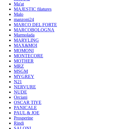
Ma'at
MAJESTIC filatures
Malo
manzoni24
MARCO DEL FORTE
MARCOBOLOGNA
Marmolada
MARYLING
MAX&MOI
MOMONI
MONTECORE
MOTHER
MRZ
MSGM
MYGREY
N21
NERVURE
NUDE
Orciani
OSCAR TIYE
PANICALE
PAUL & JOE
Prosperine
Rindi
SALONI