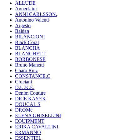
ALLUDE
Anneclaire
ANNI CARLSSON.
Antonino Valenti
Argesto
Baldan
BILANCIONI
Black Coral
BLANCHA
BLANCHETT
BORBONESE
Bruno Manetti
Charo Ruiz
CONSTANCE.C
Cruciani
D.U.K.E.
Denim Couture
DICE KAYEK
DOUCAL'S
DROMe
ELENA GHISELLINI
EQUIPMENT
ERIKA CAVALLINI
ERMANNO
ESSENTIEL