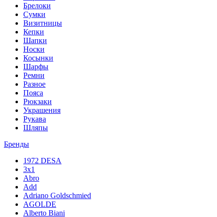
Брелоки
Сумки
Визитницы
Кепки
Шапки
Носки
Косынки
Шарфы
Ремни
Разное
Пояса
Рюкзаки
Украшения
Рукава
Шляпы
Бренды
1972 DESA
3x1
Abro
Add
Adriano Goldschmied
AGOLDE
Alberto Biani