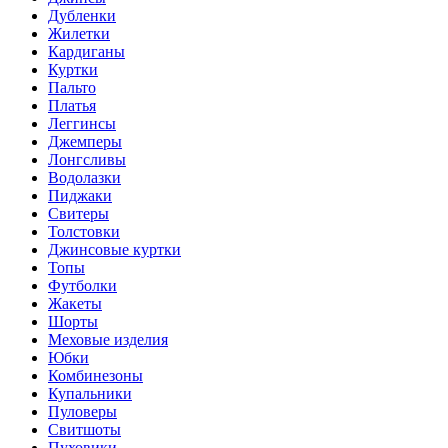
Дубленки
Жилетки
Кардиганы
Куртки
Пальто
Платья
Леггинсы
Джемперы
Лонгсливы
Водолазки
Пиджаки
Свитеры
Толстовки
Джинсовые куртки
Топы
Футболки
Жакеты
Шорты
Меховые изделия
Юбки
Комбинезоны
Купальники
Пуловеры
Свитшоты
Пуховики