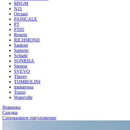
MSGM
N21
Orciani
PANICALE
PT
PT05
Regent
RICHMOND
Santoni
Sartorio
Schiatti
SONRISA
Stetson
SVEVO
Theory
TOMBOLINI
tramarossa
Truzzi
Waterville
Новинки
Скидки
Специальное предложение