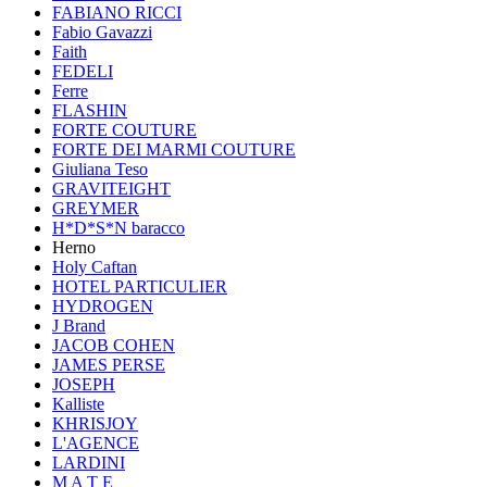
FABIANO RICCI
Fabio Gavazzi
Faith
FEDELI
Ferre
FLASHIN
FORTE COUTURE
FORTE DEI MARMI COUTURE
Giuliana Teso
GRAVITEIGHT
GREYMER
H*D*S*N baracco
Herno
Holy Caftan
HOTEL PARTICULIER
HYDROGEN
J Brand
JACOB COHEN
JAMES PERSE
JOSEPH
Kalliste
KHRISJOY
L'AGENCE
LARDINI
M A T E