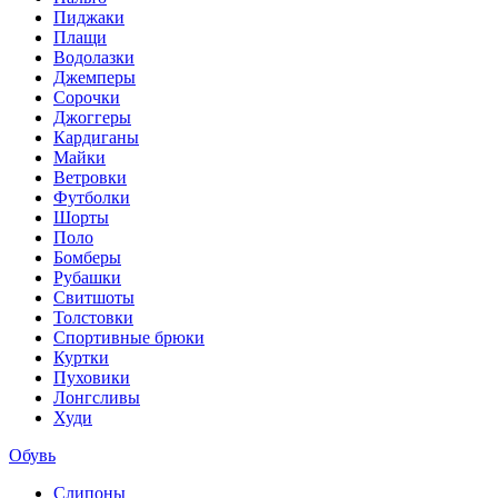
Пиджаки
Плащи
Водолазки
Джемперы
Сорочки
Джоггеры
Кардиганы
Майки
Ветровки
Футболки
Шорты
Поло
Бомберы
Рубашки
Свитшоты
Толстовки
Спортивные брюки
Куртки
Пуховики
Лонгсливы
Худи
Обувь
Слипоны