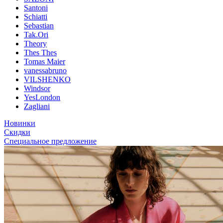
Santoni
Schiatti
Sebastian
Tak.Ori
Theory
Thes Thes
Tomas Maier
vanessabruno
VILSHENKO
Windsor
YesLondon
Zagliani
Новинки
Скидки
Специальное предложение