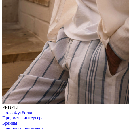
FEDELI
Поло
Футболки
Предметы интерьера
Бренды
Предметы интерьера