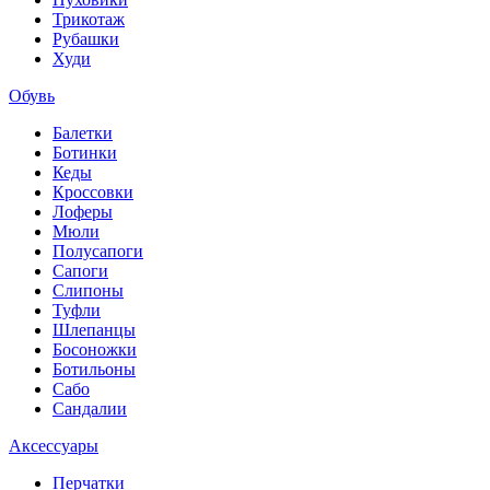
Трикотаж
Рубашки
Худи
Обувь
Балетки
Ботинки
Кеды
Кроссовки
Лоферы
Мюли
Полусапоги
Сапоги
Слипоны
Туфли
Шлепанцы
Босоножки
Ботильоны
Сабо
Сандалии
Аксессуары
Перчатки