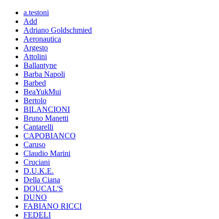
a.testoni
Add
Adriano Goldschmied
Aeronautica
Argesto
Attolini
Ballantyne
Barba Napoli
Barbed
BeaYukMui
Bertolo
BILANCIONI
Bruno Manetti
Cantarelli
CAPOBIANCO
Caruso
Claudio Marini
Cruciani
D.U.K.E.
Della Ciana
DOUCAL'S
DUNO
FABIANO RICCI
FEDELI