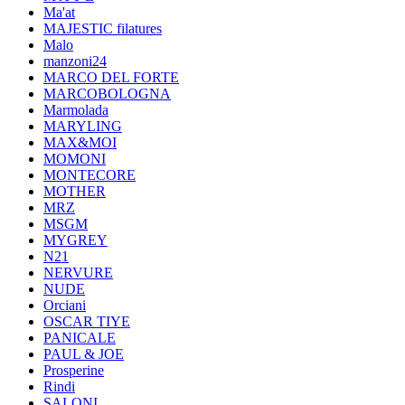
Ma'at
MAJESTIC filatures
Malo
manzoni24
MARCO DEL FORTE
MARCOBOLOGNA
Marmolada
MARYLING
MAX&MOI
MOMONI
MONTECORE
MOTHER
MRZ
MSGM
MYGREY
N21
NERVURE
NUDE
Orciani
OSCAR TIYE
PANICALE
PAUL & JOE
Prosperine
Rindi
SALONI