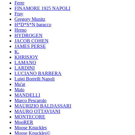
Ferre
FINAMORE 1925 NAPOLI
Fray
Gregory Munitz
H*D*S*N baracco
Herno
HYDROGEN
JACOB COHEN
JAMES PERSE
K.
KHRISJOY
LAMANO
LARDINI
LUCIANO BARBERA
Luigi Borrelli Napoli
Ma'at
Malo
MANDELLI
Marco Pescarolo
MAURIZIO BALDASSARI
MAURO OTTAVIANI
MONTECORE
MooRER
Moose Knuckles
Moose Knuckles©️