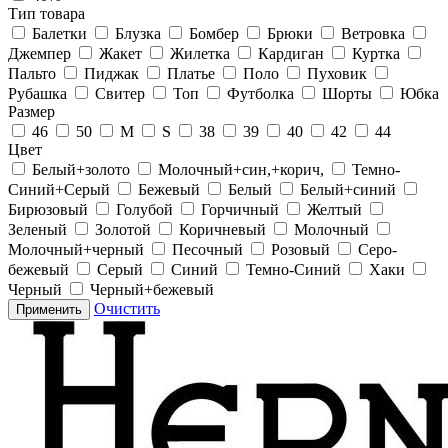
Тип товара
Балетки
Блузка
Бомбер
Брюки
Ветровка
Джемпер
Жакет
Жилетка
Кардиган
Куртка
Пальто
Пиджак
Платье
Поло
Пуховик
Рубашка
Свитер
Топ
Футболка
Шорты
Юбка
Размер
46
50
M
S
38
39
40
42
44
Цвет
Белый+золото
Молочный+син,+корич,
Темно-
Синий+Серый
Бежевый
Белый
Белый+синий
Бирюзовый
Голубой
Горчичный
Желтый
Зеленый
Золотой
Коричневый
Молочный
Молочный+черный
Песочный
Розовый
Серо-
бежевый
Серый
Синий
Темно-Синий
Хаки
Черный
Черный+бежевый
Очистить
Применить