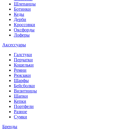
Шлепанцы
Ботинки
Кеды
Дерби
Кроссовки
Оксфорды
Лоферы
Аксессуары
Галстуки
Перчатки
Кошельки
Ремни
Рюкзаки
Шарфы
Бейсболки
Визитницы
Шапки
Кепки
Портфели
Разное
Сумки
Бренды