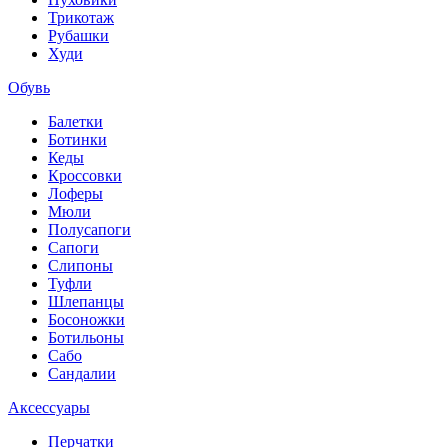
Трикотаж
Рубашки
Худи
Обувь
Балетки
Ботинки
Кеды
Кроссовки
Лоферы
Мюли
Полусапоги
Сапоги
Слипоны
Туфли
Шлепанцы
Босоножки
Ботильоны
Сабо
Сандалии
Аксессуары
Перчатки