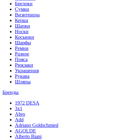
Брелоки
Сумки
Визитницы
Кепки
Шапки
Носки
Косынки
Шарфы
Ремни
Разное
Пояса
Рюкзаки
Украшения
Рукава
Шляпы
Бренды
1972 DESA
3x1
Abro
Add
Adriano Goldschmied
AGOLDE
Alberto Biani