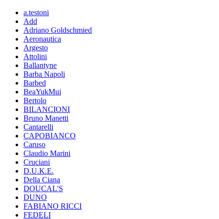
a.testoni
Add
Adriano Goldschmied
Aeronautica
Argesto
Attolini
Ballantyne
Barba Napoli
Barbed
BeaYukMui
Bertolo
BILANCIONI
Bruno Manetti
Cantarelli
CAPOBIANCO
Caruso
Claudio Marini
Cruciani
D.U.K.E.
Della Ciana
DOUCAL'S
DUNO
FABIANO RICCI
FEDELI