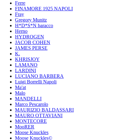
Ferre
FINAMORE 1925 NAPOLI
Fray
Gregory Munitz
H*D*S*N baracco
Herno
HYDROGEN
JACOB COHEN
JAMES PERSE
K.
KHRISJOY
LAMANO
LARDINI
LUCIANO BARBERA
Luigi Borrelli Napoli
Ma'at
Malo
MANDELLI
Marco Pescarolo
MAURIZIO BALDASSARI
MAURO OTTAVIANI
MONTECORE
MooRER
Moose Knuckles
Moose Knuckles©️