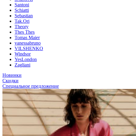
Santoni
Schiatti
Sebastian
Tak.Ori
Theory
Thes Thes
Tomas Maier
vanessabruno
VILSHENKO
Windsor
YesLondon
Zagliani
Новинки
Скидки
Специальное предложение