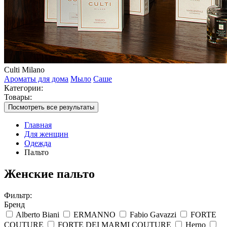
Culti Milano
Ароматы для дома
Мыло
Саше
Категории:
Товары:
Посмотреть все результаты
Главная
Для женщин
Одежда
Пальто
Женские пальто
Фильтр:
Бренд
Alberto Biani
ERMANNO
Fabio Gavazzi
FORTE
COUTURE
FORTE DEI MARMI COUTURE
Herno