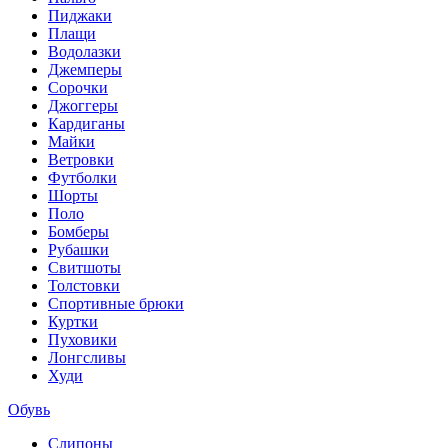
Пиджаки
Плащи
Водолазки
Джемперы
Сорочки
Джоггеры
Кардиганы
Майки
Ветровки
Футболки
Шорты
Поло
Бомберы
Рубашки
Свитшоты
Толстовки
Спортивные брюки
Куртки
Пуховики
Лонгсливы
Худи
Обувь
Слипоны