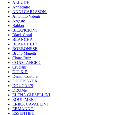
ALLUDE
Anneclaire
ANNI CARLSSON.
Antonino Valenti
Argesto
Baldan
BILANCIONI
Black Coral
BLANCHA
BLANCHETT
BORBONESE
Bruno Manetti
Charo Ruiz
CONSTANCE.C
Cruciani
D.U.K.E.
Denim Couture
DICE KAYEK
DOUCAL'S
DROMe
ELENA GHISELLINI
EQUIPMENT
ERIKA CAVALLINI
ERMANNO
ESSENTIEL