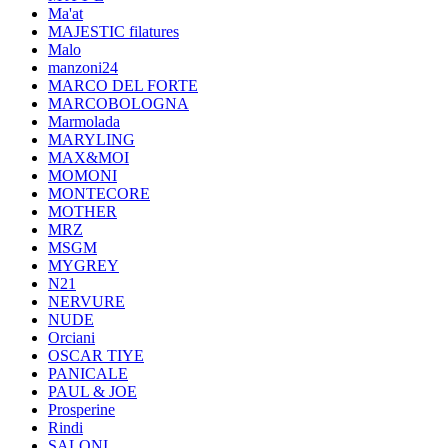
Ma'at
MAJESTIC filatures
Malo
manzoni24
MARCO DEL FORTE
MARCOBOLOGNA
Marmolada
MARYLING
MAX&MOI
MOMONI
MONTECORE
MOTHER
MRZ
MSGM
MYGREY
N21
NERVURE
NUDE
Orciani
OSCAR TIYE
PANICALE
PAUL & JOE
Prosperine
Rindi
SALONI