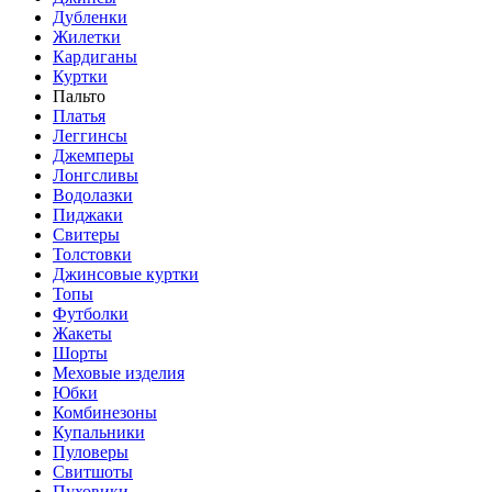
Дубленки
Жилетки
Кардиганы
Куртки
Пальто
Платья
Леггинсы
Джемперы
Лонгсливы
Водолазки
Пиджаки
Свитеры
Толстовки
Джинсовые куртки
Топы
Футболки
Жакеты
Шорты
Меховые изделия
Юбки
Комбинезоны
Купальники
Пуловеры
Свитшоты
Пуховики