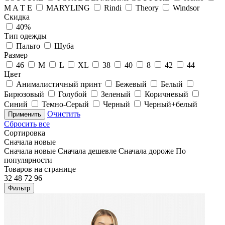
M A T E
MARYLING
Rindi
Theory
Windsor
Скидка
40%
Тип одежды
Пальто
Шуба
Размер
46
M
L
XL
38
40
8
42
44
Цвет
Анималистичный принт
Бежевый
Белый
Бирюзовый
Голубой
Зеленый
Коричневый
Синий
Темно-Серый
Черный
Черный+белый
Очистить
Применить
Сбросить все
Сортировка
Сначала новые
Сначала новые
Сначала дешевле
Сначала дороже
По
популярности
Товаров на странице
32
48
72
96
Фильтр