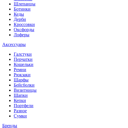
Шлепанцы
Ботинки
Кеды
Дерби
Кроссовки
Оксфорды
Лоферы
Аксессуары
Галстуки
Перчатки
Кошельки
Ремни
Рюкзаки
Шарфы
Бейсболки
Визитницы
Шапки
Кепки
Портфели
Разное
Сумки
Бренды