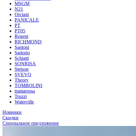
MSGM
N21
Orciani
PANICALE
PT
PT05
Regent
RICHMOND
Santoni
Sartorio
Schiatti
SONRISA
Stetson
SVEVO
Theory
TOMBOLINI
tramarossa
Truzzi
Waterville
Новинки
Скидки
Специальное предложение