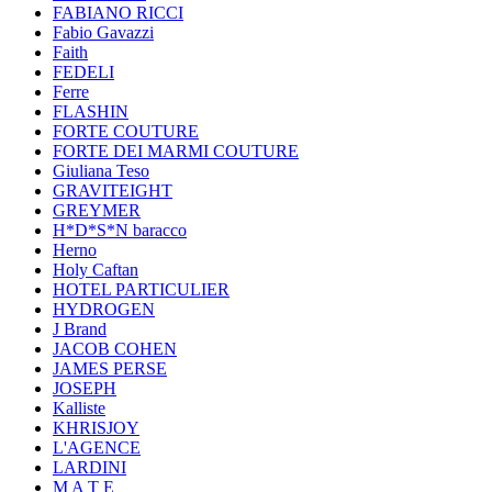
FABIANO RICCI
Fabio Gavazzi
Faith
FEDELI
Ferre
FLASHIN
FORTE COUTURE
FORTE DEI MARMI COUTURE
Giuliana Teso
GRAVITEIGHT
GREYMER
H*D*S*N baracco
Herno
Holy Caftan
HOTEL PARTICULIER
HYDROGEN
J Brand
JACOB COHEN
JAMES PERSE
JOSEPH
Kalliste
KHRISJOY
L'AGENCE
LARDINI
M A T E