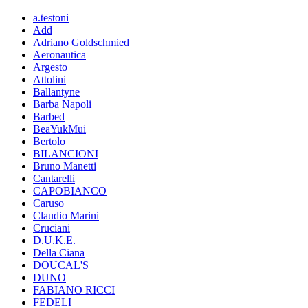
a.testoni
Add
Adriano Goldschmied
Aeronautica
Argesto
Attolini
Ballantyne
Barba Napoli
Barbed
BeaYukMui
Bertolo
BILANCIONI
Bruno Manetti
Cantarelli
CAPOBIANCO
Caruso
Claudio Marini
Cruciani
D.U.K.E.
Della Ciana
DOUCAL'S
DUNO
FABIANO RICCI
FEDELI