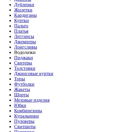
Дубленки
Жилетки
Кардиганы
Куртки
Пальто
Платья
Леггинсы
Джемперы
Лонгсливы
Водолазки
Пиджаки
Свитеры
Толстовки
Джинсовые куртки
Топы
Футболки
Жакеты
Шорты
Меховые изделия
Юбки
Комбинезоны
Купальники
Пуловеры
Свитшоты
Пуховики