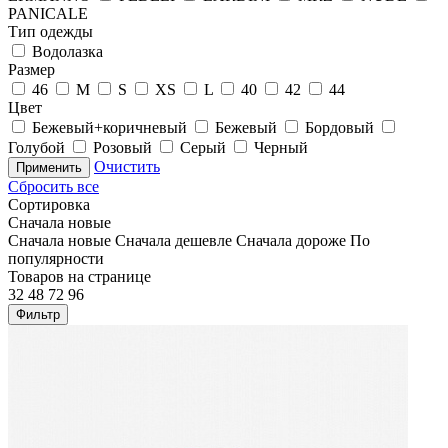
PANICALE
Тип одежды
Водолазка
Размер
46
M
S
XS
L
40
42
44
Цвет
Бежевый+коричневый
Бежевый
Бордовый
Голубой
Розовый
Серый
Черный
Очистить
Применить
Сбросить все
Сортировка
Сначала новые
Сначала новые
Сначала дешевле
Сначала дороже
По
популярности
Товаров на странице
32
48
72
96
Фильтр