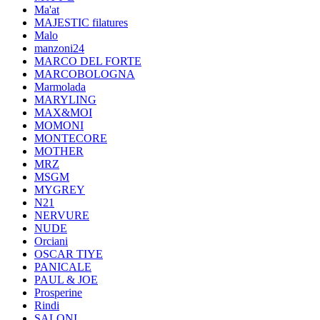
Ma'at
MAJESTIC filatures
Malo
manzoni24
MARCO DEL FORTE
MARCOBOLOGNA
Marmolada
MARYLING
MAX&MOI
MOMONI
MONTECORE
MOTHER
MRZ
MSGM
MYGREY
N21
NERVURE
NUDE
Orciani
OSCAR TIYE
PANICALE
PAUL & JOE
Prosperine
Rindi
SALONI