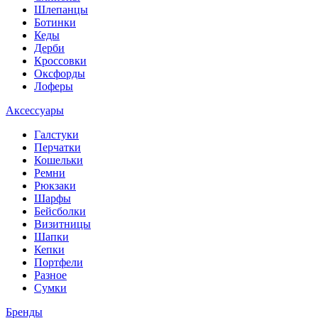
Шлепанцы
Ботинки
Кеды
Дерби
Кроссовки
Оксфорды
Лоферы
Аксессуары
Галстуки
Перчатки
Кошельки
Ремни
Рюкзаки
Шарфы
Бейсболки
Визитницы
Шапки
Кепки
Портфели
Разное
Сумки
Бренды