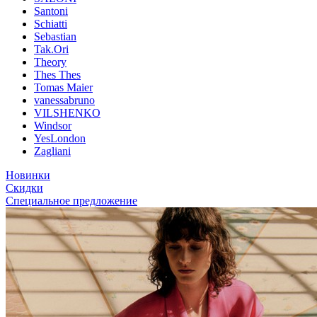
Santoni
Schiatti
Sebastian
Tak.Ori
Theory
Thes Thes
Tomas Maier
vanessabruno
VILSHENKO
Windsor
YesLondon
Zagliani
Новинки
Скидки
Специальное предложение