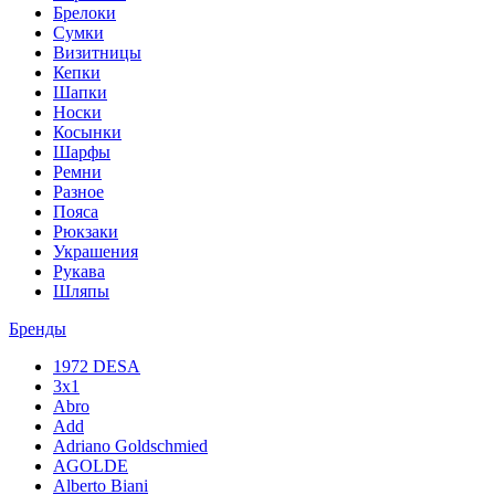
Брелоки
Сумки
Визитницы
Кепки
Шапки
Носки
Косынки
Шарфы
Ремни
Разное
Пояса
Рюкзаки
Украшения
Рукава
Шляпы
Бренды
1972 DESA
3x1
Abro
Add
Adriano Goldschmied
AGOLDE
Alberto Biani