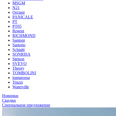
MSGM
N21
Orciani
PANICALE
PT
PT05
Regent
RICHMOND
Santoni
Sartorio
Schiatti
SONRISA
Stetson
SVEVO
Theory
TOMBOLINI
tramarossa
Truzzi
Waterville
Новинки
Скидки
Специальное предложение