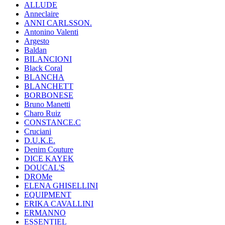
ALLUDE
Anneclaire
ANNI CARLSSON.
Antonino Valenti
Argesto
Baldan
BILANCIONI
Black Coral
BLANCHA
BLANCHETT
BORBONESE
Bruno Manetti
Charo Ruiz
CONSTANCE.C
Cruciani
D.U.K.E.
Denim Couture
DICE KAYEK
DOUCAL'S
DROMe
ELENA GHISELLINI
EQUIPMENT
ERIKA CAVALLINI
ERMANNO
ESSENTIEL