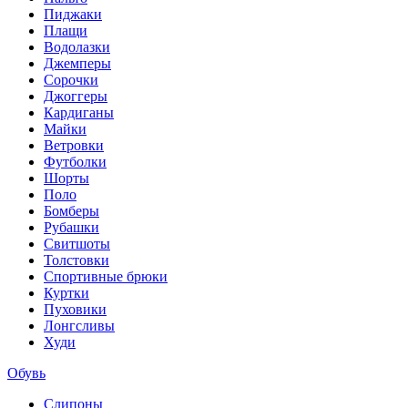
Пиджаки
Плащи
Водолазки
Джемперы
Сорочки
Джоггеры
Кардиганы
Майки
Ветровки
Футболки
Шорты
Поло
Бомберы
Рубашки
Свитшоты
Толстовки
Спортивные брюки
Куртки
Пуховики
Лонгсливы
Худи
Обувь
Слипоны