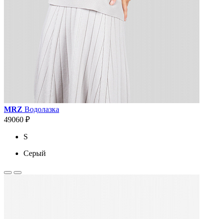
MRZ
Водолазка
49060 ₽
S
Серый