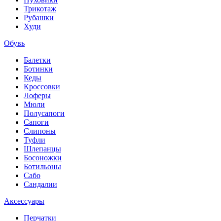
Трикотаж
Рубашки
Худи
Обувь
Балетки
Ботинки
Кеды
Кроссовки
Лоферы
Мюли
Полусапоги
Сапоги
Слипоны
Туфли
Шлепанцы
Босоножки
Ботильоны
Сабо
Сандалии
Аксессуары
Перчатки