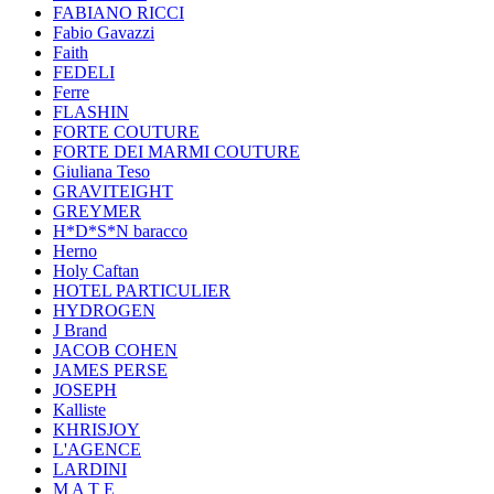
FABIANO RICCI
Fabio Gavazzi
Faith
FEDELI
Ferre
FLASHIN
FORTE COUTURE
FORTE DEI MARMI COUTURE
Giuliana Teso
GRAVITEIGHT
GREYMER
H*D*S*N baracco
Herno
Holy Caftan
HOTEL PARTICULIER
HYDROGEN
J Brand
JACOB COHEN
JAMES PERSE
JOSEPH
Kalliste
KHRISJOY
L'AGENCE
LARDINI
M A T E