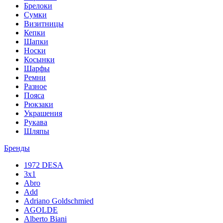
Брелоки
Сумки
Визитницы
Кепки
Шапки
Носки
Косынки
Шарфы
Ремни
Разное
Пояса
Рюкзаки
Украшения
Рукава
Шляпы
Бренды
1972 DESA
3x1
Abro
Add
Adriano Goldschmied
AGOLDE
Alberto Biani