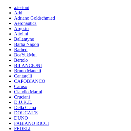
a.testoni
Add
Adriano Goldschmied
Aeronautica
Argesto
Attolini
Ballantyne
Barba Napoli
Barbed
BeaYukMui
Bertolo
BILANCIONI
Bruno Manetti
Cantarelli
CAPOBIANCO
Caruso
Claudio Marini
Cruciani
D.U.K.E.
Della Ciana
DOUCAL'S
DUNO
FABIANO RICCI
FEDELI