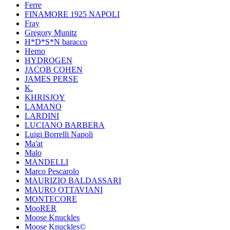
Ferre
FINAMORE 1925 NAPOLI
Fray
Gregory Munitz
H*D*S*N baracco
Herno
HYDROGEN
JACOB COHEN
JAMES PERSE
K.
KHRISJOY
LAMANO
LARDINI
LUCIANO BARBERA
Luigi Borrelli Napoli
Ma'at
Malo
MANDELLI
Marco Pescarolo
MAURIZIO BALDASSARI
MAURO OTTAVIANI
MONTECORE
MooRER
Moose Knuckles
Moose Knuckles©️