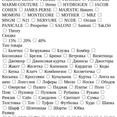
MARMI COUTURE
Herno
HYDROGEN
JACOB
COHEN
JAMES PERSE
MAJESTIC filatures
MOMONI
MONTECORE
MOTHER
MRZ
MSGM
N21
NERVURE
NUDE
Orciani
PANICALE
Prosperine
SALONI
Santoni
Tak.Ori
Theory
Скидка
15%
20%
40%
Тип товара
Балетки
Безрукавка
Блузка
Бомбер
Босоножки
Брелок
Брюки
Ветровка
Визитница
Джемпер
Джинсовая куртка
Джинсы
Джоггеры
Жакет
Жилетка
Капюшон
Кардиган
Кеды
Кепка
Клатч
Комбинезон
Косметичка
Косынка
Кроссовки
Купальник
Куртка
Лента на
шею
Лонгслив
Лоферы
Мюли
Носки
Ободок
Ожерелье
Пальто
Пиджак
Платье
Поло
Пояс
Пуловер
Пуховик
Рубашка
Рукава
Рюкзак
Сабо
Сандалии
Свитшот
Сумка
Толстовка
Топ
Туфли
Футболка
Худи
Шапка
Шарф
Шлепанцы
Шорты
Юбка
Размер