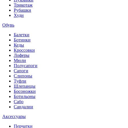
Трикотаж
Рубашки
Худи
Обувь
Балетки
Ботинки
Кеды
Кроссовки
Лоферы
Мюли
Полусапоги
Сапоги
Слипоны
Туфли
Шлепанцы
Босоножки
Ботильоны
Сабо
Сандалии
Аксессуары
Перчатки