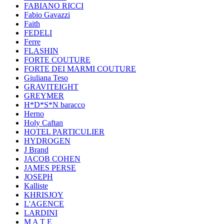
FABIANO RICCI
Fabio Gavazzi
Faith
FEDELI
Ferre
FLASHIN
FORTE COUTURE
FORTE DEI MARMI COUTURE
Giuliana Teso
GRAVITEIGHT
GREYMER
H*D*S*N baracco
Herno
Holy Caftan
HOTEL PARTICULIER
HYDROGEN
J Brand
JACOB COHEN
JAMES PERSE
JOSEPH
Kalliste
KHRISJOY
L'AGENCE
LARDINI
M A T E