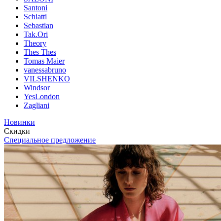
Santoni
Schiatti
Sebastian
Tak.Ori
Theory
Thes Thes
Tomas Maier
vanessabruno
VILSHENKO
Windsor
YesLondon
Zagliani
Новинки
Скидки
Специальное предложение