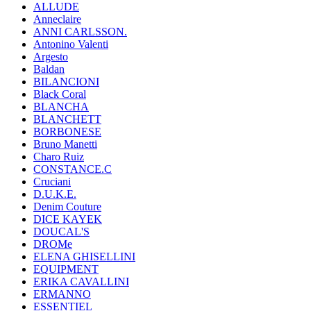
ALLUDE
Anneclaire
ANNI CARLSSON.
Antonino Valenti
Argesto
Baldan
BILANCIONI
Black Coral
BLANCHA
BLANCHETT
BORBONESE
Bruno Manetti
Charo Ruiz
CONSTANCE.C
Cruciani
D.U.K.E.
Denim Couture
DICE KAYEK
DOUCAL'S
DROMe
ELENA GHISELLINI
EQUIPMENT
ERIKA CAVALLINI
ERMANNO
ESSENTIEL