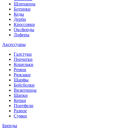
Шлепанцы
Ботинки
Кеды
Дерби
Кроссовки
Оксфорды
Лоферы
Аксессуары
Галстуки
Перчатки
Кошельки
Ремни
Рюкзаки
Шарфы
Бейсболки
Визитницы
Шапки
Кепки
Портфели
Разное
Сумки
Бренды