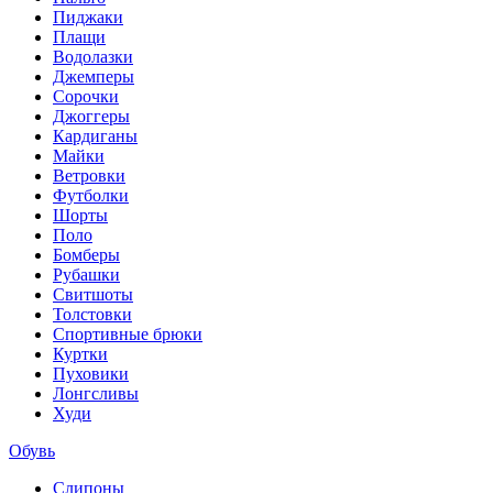
Пиджаки
Плащи
Водолазки
Джемперы
Сорочки
Джоггеры
Кардиганы
Майки
Ветровки
Футболки
Шорты
Поло
Бомберы
Рубашки
Свитшоты
Толстовки
Спортивные брюки
Куртки
Пуховики
Лонгсливы
Худи
Обувь
Слипоны