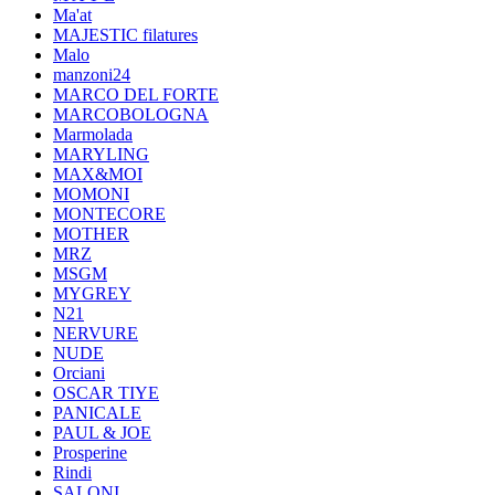
Ma'at
MAJESTIC filatures
Malo
manzoni24
MARCO DEL FORTE
MARCOBOLOGNA
Marmolada
MARYLING
MAX&MOI
MOMONI
MONTECORE
MOTHER
MRZ
MSGM
MYGREY
N21
NERVURE
NUDE
Orciani
OSCAR TIYE
PANICALE
PAUL & JOE
Prosperine
Rindi
SALONI