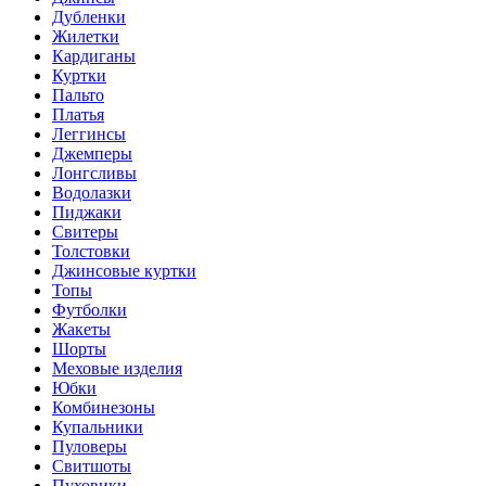
Дубленки
Жилетки
Кардиганы
Куртки
Пальто
Платья
Леггинсы
Джемперы
Лонгсливы
Водолазки
Пиджаки
Свитеры
Толстовки
Джинсовые куртки
Топы
Футболки
Жакеты
Шорты
Меховые изделия
Юбки
Комбинезоны
Купальники
Пуловеры
Свитшоты
Пуховики