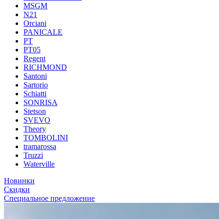
MSGM
N21
Orciani
PANICALE
PT
PT05
Regent
RICHMOND
Santoni
Sartorio
Schiatti
SONRISA
Stetson
SVEVO
Theory
TOMBOLINI
tramarossa
Truzzi
Waterville
Новинки
Скидки
Специальное предложение