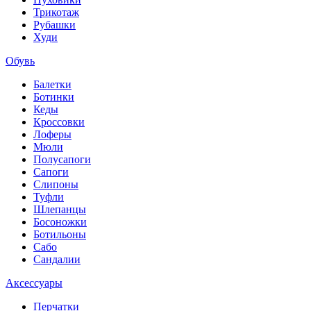
Трикотаж
Рубашки
Худи
Обувь
Балетки
Ботинки
Кеды
Кроссовки
Лоферы
Мюли
Полусапоги
Сапоги
Слипоны
Туфли
Шлепанцы
Босоножки
Ботильоны
Сабо
Сандалии
Аксессуары
Перчатки