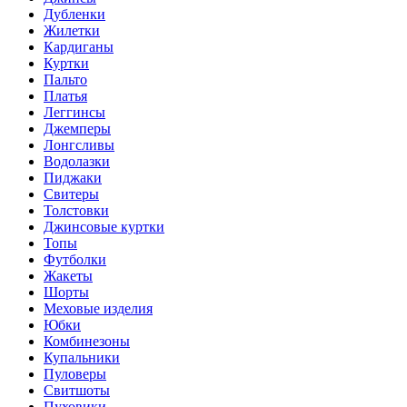
Дубленки
Жилетки
Кардиганы
Куртки
Пальто
Платья
Леггинсы
Джемперы
Лонгсливы
Водолазки
Пиджаки
Свитеры
Толстовки
Джинсовые куртки
Топы
Футболки
Жакеты
Шорты
Меховые изделия
Юбки
Комбинезоны
Купальники
Пуловеры
Свитшоты
Пуховики