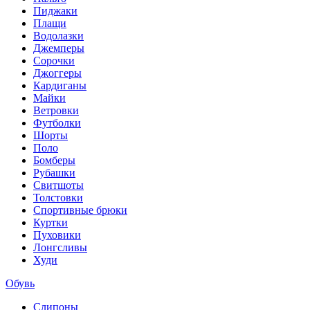
Пиджаки
Плащи
Водолазки
Джемперы
Сорочки
Джоггеры
Кардиганы
Майки
Ветровки
Футболки
Шорты
Поло
Бомберы
Рубашки
Свитшоты
Толстовки
Спортивные брюки
Куртки
Пуховики
Лонгсливы
Худи
Обувь
Слипоны