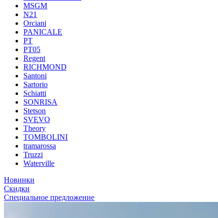
MSGM
N21
Orciani
PANICALE
PT
PT05
Regent
RICHMOND
Santoni
Sartorio
Schiatti
SONRISA
Stetson
SVEVO
Theory
TOMBOLINI
tramarossa
Truzzi
Waterville
Новинки
Скидки
Специальное предложение