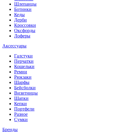
Шлепанцы
Ботинки
Кеды
Дерби
Кроссовки
Оксфорды
Лоферы
Аксессуары
Галстуки
Перчатки
Кошельки
Ремни
Рюкзаки
Шарфы
Бейсболки
Визитницы
Шапки
Кепки
Портфели
Разное
Сумки
Бренды