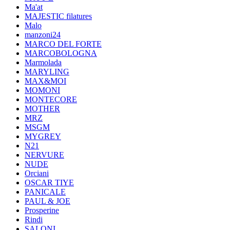
Ma'at
MAJESTIC filatures
Malo
manzoni24
MARCO DEL FORTE
MARCOBOLOGNA
Marmolada
MARYLING
MAX&MOI
MOMONI
MONTECORE
MOTHER
MRZ
MSGM
MYGREY
N21
NERVURE
NUDE
Orciani
OSCAR TIYE
PANICALE
PAUL & JOE
Prosperine
Rindi
SALONI