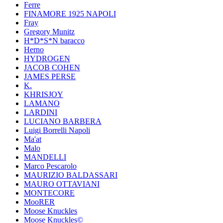
Ferre
FINAMORE 1925 NAPOLI
Fray
Gregory Munitz
H*D*S*N baracco
Herno
HYDROGEN
JACOB COHEN
JAMES PERSE
K.
KHRISJOY
LAMANO
LARDINI
LUCIANO BARBERA
Luigi Borrelli Napoli
Ma'at
Malo
MANDELLI
Marco Pescarolo
MAURIZIO BALDASSARI
MAURO OTTAVIANI
MONTECORE
MooRER
Moose Knuckles
Moose Knuckles©️