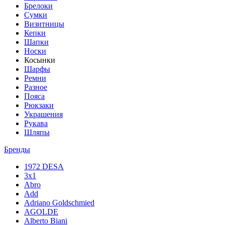
Брелоки
Сумки
Визитницы
Кепки
Шапки
Носки
Косынки
Шарфы
Ремни
Разное
Пояса
Рюкзаки
Украшения
Рукава
Шляпы
Бренды
1972 DESA
3x1
Abro
Add
Adriano Goldschmied
AGOLDE
Alberto Biani