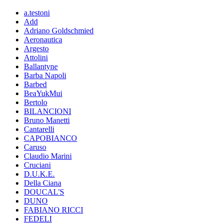
a.testoni
Add
Adriano Goldschmied
Aeronautica
Argesto
Attolini
Ballantyne
Barba Napoli
Barbed
BeaYukMui
Bertolo
BILANCIONI
Bruno Manetti
Cantarelli
CAPOBIANCO
Caruso
Claudio Marini
Cruciani
D.U.K.E.
Della Ciana
DOUCAL'S
DUNO
FABIANO RICCI
FEDELI