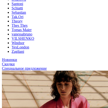
Santoni
Schiatti
Sebastian
Tak.Ori
Theory
Thes Thes
Tomas Maier
vanessabruno
VILSHENKO
Windsor
YesLondon
Zagliani
Новинки
Скидки
Специальное предложение