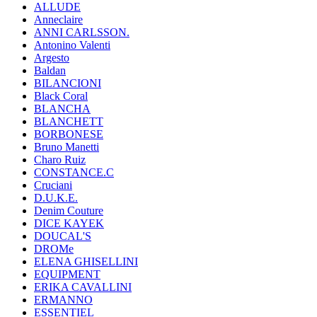
ALLUDE
Anneclaire
ANNI CARLSSON.
Antonino Valenti
Argesto
Baldan
BILANCIONI
Black Coral
BLANCHA
BLANCHETT
BORBONESE
Bruno Manetti
Charo Ruiz
CONSTANCE.C
Cruciani
D.U.K.E.
Denim Couture
DICE KAYEK
DOUCAL'S
DROMe
ELENA GHISELLINI
EQUIPMENT
ERIKA CAVALLINI
ERMANNO
ESSENTIEL