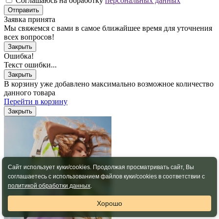
Соглашаюсь на обработку
персональных данных
Отправить
Заявка принята
Мы свяжемся с вами в самое ближайшее время для уточнения
всех вопросов!
Закрыть
Ошибка!
Текст ошибки...
Закрыть
В корзину уже добавлено максимально возможное количество
данного товара
Перейти в корзину
Закрыть
Сайт использует куки/cookies. Продолжая просматривать сайт, Вы
соглашаетесь с использованием файлов куки/cookies в соответствии с
политикой обработки данных
.
Хорошо