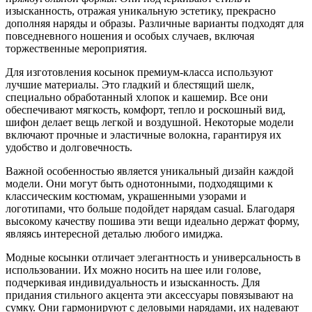
изысканность, отражая уникальную эстетику, прекрасно
дополняя наряды и образы. Различные варианты подходят для
повседневного ношения и особых случаев, включая
торжественные мероприятия.
Для изготовления косынок премиум-класса используют
лучшие материалы. Это гладкий и блестящий шелк,
специально обработанный хлопок и кашемир. Все они
обеспечивают мягкость, комфорт, тепло и роскошный вид,
шифон делает вещь легкой и воздушной. Некоторые модели
включают прочные и эластичные волокна, гарантируя их
удобство и долговечность.
Важной особенностью является уникальный дизайн каждой
модели. Они могут быть однотонными, подходящими к
классическим костюмам, украшенными узорами и
логотипами, что больше подойдет нарядам casual. Благодаря
высокому качеству пошива эти вещи идеально держат форму,
являясь интересной деталью любого имиджа.
Модные косынки отличает элегантность и универсальность в
использовании. Их можно носить на шее или голове,
подчеркивая индивидуальность и изысканность. Для
придания стильного акцента эти аксессуары повязывают на
сумку. Они гармонируют с деловыми нарядами, их надевают