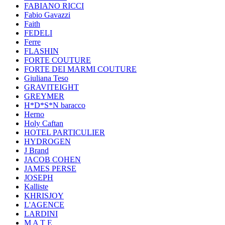
FABIANO RICCI
Fabio Gavazzi
Faith
FEDELI
Ferre
FLASHIN
FORTE COUTURE
FORTE DEI MARMI COUTURE
Giuliana Teso
GRAVITEIGHT
GREYMER
H*D*S*N baracco
Herno
Holy Caftan
HOTEL PARTICULIER
HYDROGEN
J Brand
JACOB COHEN
JAMES PERSE
JOSEPH
Kalliste
KHRISJOY
L'AGENCE
LARDINI
M A T E