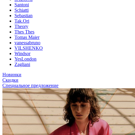
Santoni
Schiatti
Sebastian
Tak.Ori
Theory
Thes Thes
Tomas Maier
vanessabruno
VILSHENKO
Windsor
YesLondon
Zagliani
Новинки
Скидки
Специальное предложение