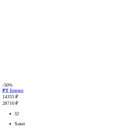
-50%
PT
Брюки
14355 ₽
28710 ₽
32
Хаки