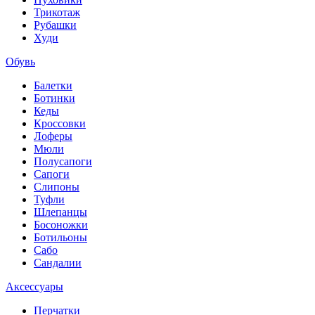
Трикотаж
Рубашки
Худи
Обувь
Балетки
Ботинки
Кеды
Кроссовки
Лоферы
Мюли
Полусапоги
Сапоги
Слипоны
Туфли
Шлепанцы
Босоножки
Ботильоны
Сабо
Сандалии
Аксессуары
Перчатки