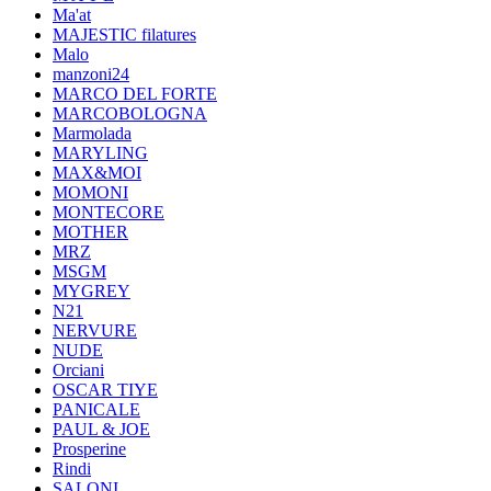
Ma'at
MAJESTIC filatures
Malo
manzoni24
MARCO DEL FORTE
MARCOBOLOGNA
Marmolada
MARYLING
MAX&MOI
MOMONI
MONTECORE
MOTHER
MRZ
MSGM
MYGREY
N21
NERVURE
NUDE
Orciani
OSCAR TIYE
PANICALE
PAUL & JOE
Prosperine
Rindi
SALONI