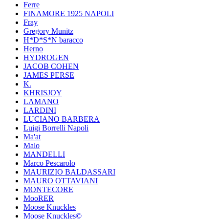
Ferre
FINAMORE 1925 NAPOLI
Fray
Gregory Munitz
H*D*S*N baracco
Herno
HYDROGEN
JACOB COHEN
JAMES PERSE
K.
KHRISJOY
LAMANO
LARDINI
LUCIANO BARBERA
Luigi Borrelli Napoli
Ma'at
Malo
MANDELLI
Marco Pescarolo
MAURIZIO BALDASSARI
MAURO OTTAVIANI
MONTECORE
MooRER
Moose Knuckles
Moose Knuckles©️