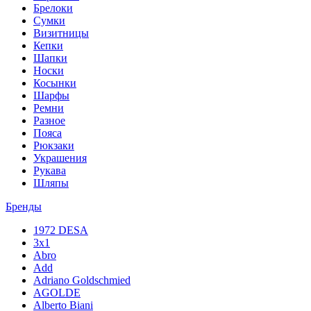
Брелоки
Сумки
Визитницы
Кепки
Шапки
Носки
Косынки
Шарфы
Ремни
Разное
Пояса
Рюкзаки
Украшения
Рукава
Шляпы
Бренды
1972 DESA
3x1
Abro
Add
Adriano Goldschmied
AGOLDE
Alberto Biani