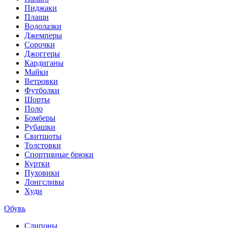
Пиджаки
Плащи
Водолазки
Джемперы
Сорочки
Джоггеры
Кардиганы
Майки
Ветровки
Футболки
Шорты
Поло
Бомберы
Рубашки
Свитшоты
Толстовки
Спортивные брюки
Куртки
Пуховики
Лонгсливы
Худи
Обувь
Слипоны