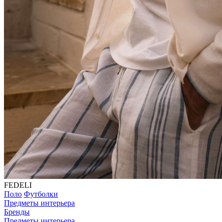
FEDELI
Поло
Футболки
Предметы интерьера
Бренды
Предметы интерьера