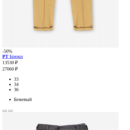
-50%
PT
Брюки
13530 ₽
27060 ₽
33
34
36
Бежевый