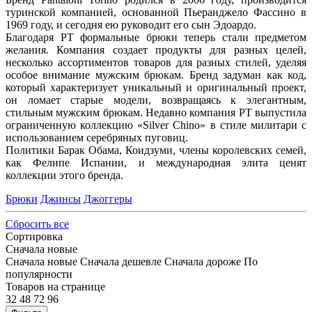
туринской компанией, основанной Пьеранджело Фассино в
1969 году, и сегодня ею руководит его сын Эдоардо.
Благодаря PT формальные брюки теперь стали предметом
желания. Компания создает продукты для разных целей,
несколько ассортиментов товаров для разных стилей, уделяя
особое внимание мужским брюкам. Бренд задуман как код,
который характеризует уникальный и оригинальный проект,
он ломает старые модели, возвращаясь к элегантным,
стильным мужским брюкам. Недавно компания PT выпустила
ограниченную коллекцию «Silver Chino» в стиле милитари с
использованием серебряных пуговиц.
Политики Барак Обама, Коидзуми, члены королевских семей,
как Фелипе Испании, и международная элита ценят
коллекции этого бренда.
Брюки
Джинсы
Джоггеры
Сбросить все
Сортировка
Сначала новые
Сначала новые
Сначала дешевле
Сначала дороже
По
популярности
Товаров на странице
32
48
72
96