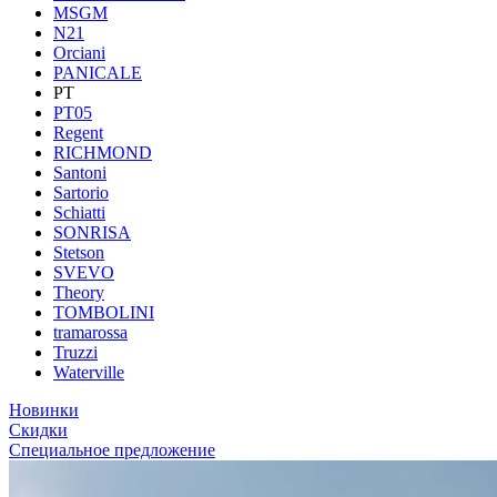
MSGM
N21
Orciani
PANICALE
PT
PT05
Regent
RICHMOND
Santoni
Sartorio
Schiatti
SONRISA
Stetson
SVEVO
Theory
TOMBOLINI
tramarossa
Truzzi
Waterville
Новинки
Скидки
Специальное предложение