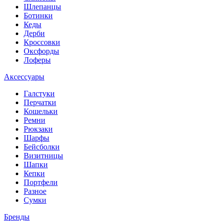
Шлепанцы
Ботинки
Кеды
Дерби
Кроссовки
Оксфорды
Лоферы
Аксессуары
Галстуки
Перчатки
Кошельки
Ремни
Рюкзаки
Шарфы
Бейсболки
Визитницы
Шапки
Кепки
Портфели
Разное
Сумки
Бренды