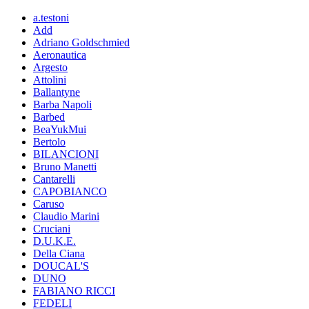
a.testoni
Add
Adriano Goldschmied
Aeronautica
Argesto
Attolini
Ballantyne
Barba Napoli
Barbed
BeaYukMui
Bertolo
BILANCIONI
Bruno Manetti
Cantarelli
CAPOBIANCO
Caruso
Claudio Marini
Cruciani
D.U.K.E.
Della Ciana
DOUCAL'S
DUNO
FABIANO RICCI
FEDELI