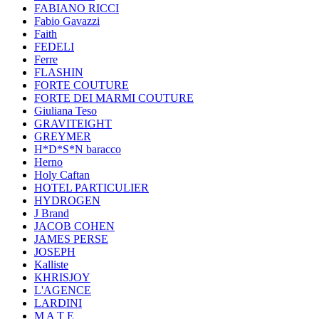
FABIANO RICCI
Fabio Gavazzi
Faith
FEDELI
Ferre
FLASHIN
FORTE COUTURE
FORTE DEI MARMI COUTURE
Giuliana Teso
GRAVITEIGHT
GREYMER
H*D*S*N baracco
Herno
Holy Caftan
HOTEL PARTICULIER
HYDROGEN
J Brand
JACOB COHEN
JAMES PERSE
JOSEPH
Kalliste
KHRISJOY
L'AGENCE
LARDINI
M A T E