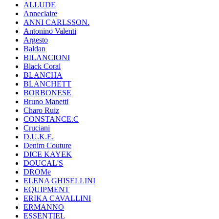
ALLUDE
Anneclaire
ANNI CARLSSON.
Antonino Valenti
Argesto
Baldan
BILANCIONI
Black Coral
BLANCHA
BLANCHETT
BORBONESE
Bruno Manetti
Charo Ruiz
CONSTANCE.C
Cruciani
D.U.K.E.
Denim Couture
DICE KAYEK
DOUCAL'S
DROMe
ELENA GHISELLINI
EQUIPMENT
ERIKA CAVALLINI
ERMANNO
ESSENTIEL