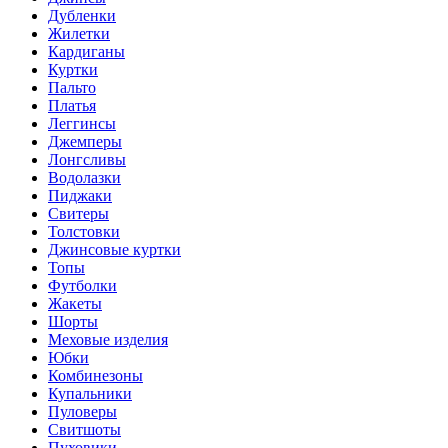
Дубленки
Жилетки
Кардиганы
Куртки
Пальто
Платья
Леггинсы
Джемперы
Лонгсливы
Водолазки
Пиджаки
Свитеры
Толстовки
Джинсовые куртки
Топы
Футболки
Жакеты
Шорты
Меховые изделия
Юбки
Комбинезоны
Купальники
Пуловеры
Свитшоты
Пуховики