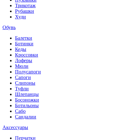
Трикотаж
Рубашки
Худи
Обувь
Балетки
Ботинки
Кеды
Кроссовки
Лоферы
Мюли
Полусапоги
Сапоги
Слипоны
Туфли
Шлепанцы
Босоножки
Ботильоны
Сабо
Сандалии
Аксессуары
Перчатки