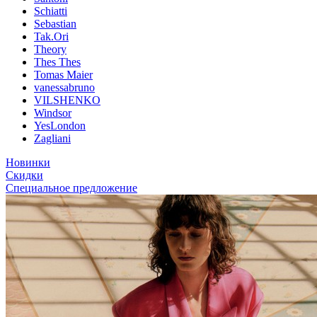
Schiatti
Sebastian
Tak.Ori
Theory
Thes Thes
Tomas Maier
vanessabruno
VILSHENKO
Windsor
YesLondon
Zagliani
Новинки
Скидки
Специальное предложение