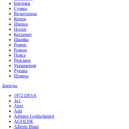
Брелоки
Сумки
Визитницы
Кепки
Шапки
Носки
Косынки
Шарфы
Ремни
Разное
Пояса
Рюкзаки
Украшения
Рукава
Шляпы
Бренды
1972 DESA
3x1
Abro
Add
Adriano Goldschmied
AGOLDE
Alberto Biani