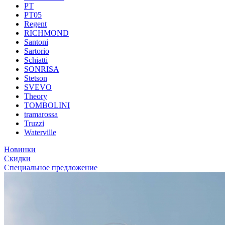
PT
PT05
Regent
RICHMOND
Santoni
Sartorio
Schiatti
SONRISA
Stetson
SVEVO
Theory
TOMBOLINI
tramarossa
Truzzi
Waterville
Новинки
Скидки
Специальное предложение