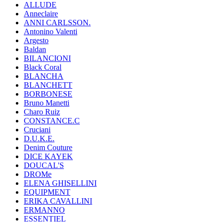
ALLUDE
Anneclaire
ANNI CARLSSON.
Antonino Valenti
Argesto
Baldan
BILANCIONI
Black Coral
BLANCHA
BLANCHETT
BORBONESE
Bruno Manetti
Charo Ruiz
CONSTANCE.C
Cruciani
D.U.K.E.
Denim Couture
DICE KAYEK
DOUCAL'S
DROMe
ELENA GHISELLINI
EQUIPMENT
ERIKA CAVALLINI
ERMANNO
ESSENTIEL