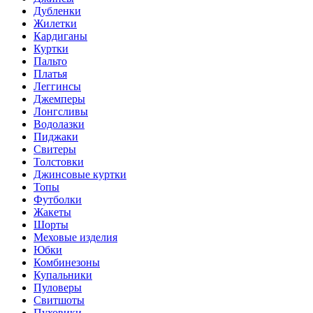
Дубленки
Жилетки
Кардиганы
Куртки
Пальто
Платья
Леггинсы
Джемперы
Лонгсливы
Водолазки
Пиджаки
Свитеры
Толстовки
Джинсовые куртки
Топы
Футболки
Жакеты
Шорты
Меховые изделия
Юбки
Комбинезоны
Купальники
Пуловеры
Свитшоты
Пуховики