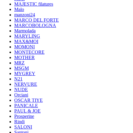
MAJESTIC filatures
Malo
manzoni24
MARCO DEL FORTE
MARCOBOLOGNA
Marmolada
MARYLING
MAX&MOI
MOMONI
MONTECORE
MOTHER
MRZ
MSGM
MYGREY
N21
NERVURE
NUDE
Orciani
OSCAR TIYE
PANICALE
PAUL & JOE
Prosperine
Rindi
SALONI
Santoni