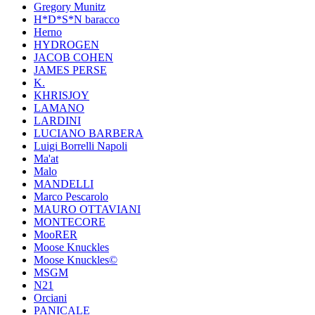
Gregory Munitz
H*D*S*N baracco
Herno
HYDROGEN
JACOB COHEN
JAMES PERSE
K.
KHRISJOY
LAMANO
LARDINI
LUCIANO BARBERA
Luigi Borrelli Napoli
Ma'at
Malo
MANDELLI
Marco Pescarolo
MAURO OTTAVIANI
MONTECORE
MooRER
Moose Knuckles
Moose Knuckles©️
MSGM
N21
Orciani
PANICALE