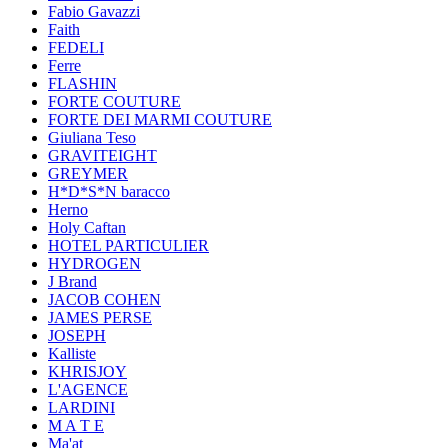
Fabio Gavazzi
Faith
FEDELI
Ferre
FLASHIN
FORTE COUTURE
FORTE DEI MARMI COUTURE
Giuliana Teso
GRAVITEIGHT
GREYMER
H*D*S*N baracco
Herno
Holy Caftan
HOTEL PARTICULIER
HYDROGEN
J Brand
JACOB COHEN
JAMES PERSE
JOSEPH
Kalliste
KHRISJOY
L'AGENCE
LARDINI
M A T E
Ma'at