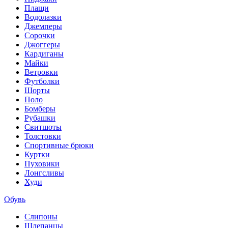
Плащи
Водолазки
Джемперы
Сорочки
Джоггеры
Кардиганы
Майки
Ветровки
Футболки
Шорты
Поло
Бомберы
Рубашки
Свитшоты
Толстовки
Спортивные брюки
Куртки
Пуховики
Лонгсливы
Худи
Обувь
Слипоны
Шлепанцы