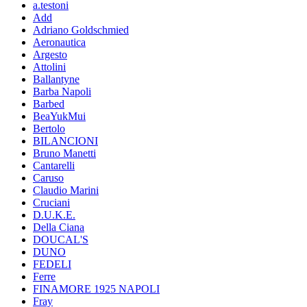
a.testoni
Add
Adriano Goldschmied
Aeronautica
Argesto
Attolini
Ballantyne
Barba Napoli
Barbed
BeaYukMui
Bertolo
BILANCIONI
Bruno Manetti
Cantarelli
Caruso
Claudio Marini
Cruciani
D.U.K.E.
Della Ciana
DOUCAL'S
DUNO
FEDELI
Ferre
FINAMORE 1925 NAPOLI
Fray