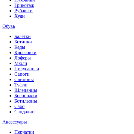
Трикотаж
Рубашки
Худи
Обувь
Балетки
Ботинки
Кеды
Кроссовки
Лоферы
Мюли
Полусапоги
Сапоги
Слипоны
Туфли
Шлепанцы
Босоножки
Ботильоны
Сабо
Сандалии
Аксессуары
Перчатки