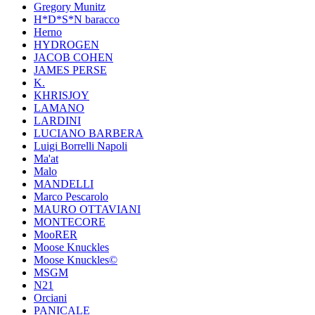
Gregory Munitz
H*D*S*N baracco
Herno
HYDROGEN
JACOB COHEN
JAMES PERSE
K.
KHRISJOY
LAMANO
LARDINI
LUCIANO BARBERA
Luigi Borrelli Napoli
Ma'at
Malo
MANDELLI
Marco Pescarolo
MAURO OTTAVIANI
MONTECORE
MooRER
Moose Knuckles
Moose Knuckles©️
MSGM
N21
Orciani
PANICALE