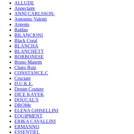
ALLUDE
Anneclaire
ANNI CARLSSON.
Antonino Valenti
Argesto
Baldan
BILANCIONI
Black Coral
BLANCHA
BLANCHETT
BORBONESE
Bruno Manetti
Charo Ruiz
CONSTANCE.C
Cruciani
D.U.K.E.
Denim Couture
DICE KAYEK
DOUCAL'S
DROMe
ELENA GHISELLINI
EQUIPMENT
ERIKA CAVALLINI
ERMANNO
ESSENTIEL