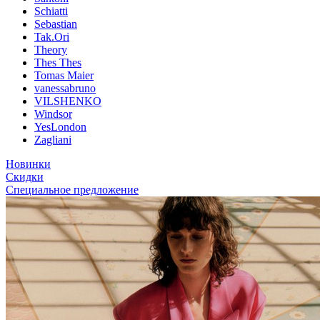
Schiatti
Sebastian
Tak.Ori
Theory
Thes Thes
Tomas Maier
vanessabruno
VILSHENKO
Windsor
YesLondon
Zagliani
Новинки
Скидки
Специальное предложение