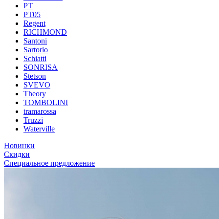
PT
PT05
Regent
RICHMOND
Santoni
Sartorio
Schiatti
SONRISA
Stetson
SVEVO
Theory
TOMBOLINI
tramarossa
Truzzi
Waterville
Новинки
Скидки
Специальное предложение