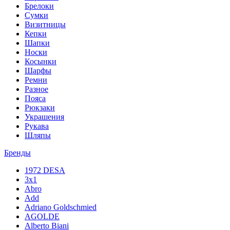
Брелоки
Сумки
Визитницы
Кепки
Шапки
Носки
Косынки
Шарфы
Ремни
Разное
Пояса
Рюкзаки
Украшения
Рукава
Шляпы
Бренды
1972 DESA
3x1
Abro
Add
Adriano Goldschmied
AGOLDE
Alberto Biani