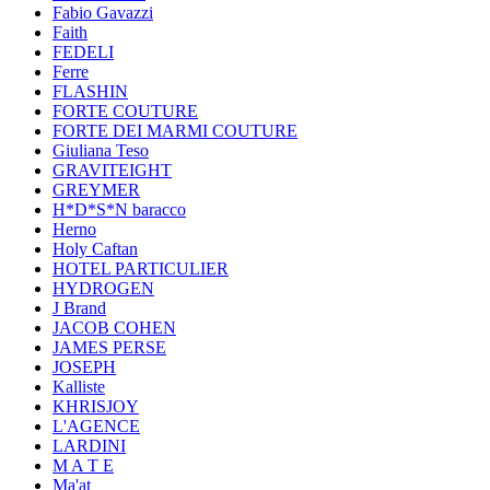
Fabio Gavazzi
Faith
FEDELI
Ferre
FLASHIN
FORTE COUTURE
FORTE DEI MARMI COUTURE
Giuliana Teso
GRAVITEIGHT
GREYMER
H*D*S*N baracco
Herno
Holy Caftan
HOTEL PARTICULIER
HYDROGEN
J Brand
JACOB COHEN
JAMES PERSE
JOSEPH
Kalliste
KHRISJOY
L'AGENCE
LARDINI
M A T E
Ma'at