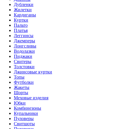
Дубленки
Жилетки
Кардиганы
Куртки
Пальто
Платья
Леггинсы
Джемперы
Лонгсливы
Водолазки
Пиджаки
Свитеры
Толстовки
Джинсовые куртки
Топы
Футболки
Жакеты
Шорты
Меховые изделия
Юбки
Комбинезоны
Купальники
Пуловеры
Свитшоты
Пуховики