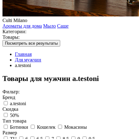
Culti Milano
Ароматы для дома
Мыло
Саше
Категории:
Товары:
Посмотреть все результаты
Главная
Для мужчин
a.testoni
Товары для мужчин a.testoni
Фильтр:
Бренд
a.testoni
Скидка
50%
Тип товара
Ботинки
Кошелек
Мокасины
Размер
TU
6
6,5
7
8,5
9
9,5