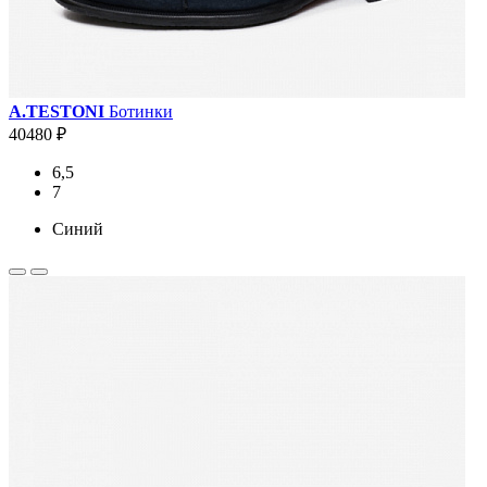
A.TESTONI
Ботинки
40480 ₽
6,5
7
Синий