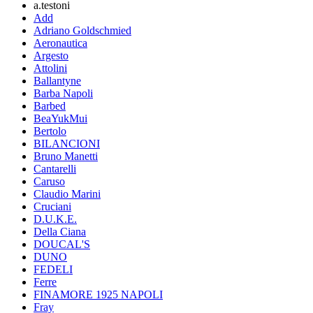
a.testoni
Add
Adriano Goldschmied
Aeronautica
Argesto
Attolini
Ballantyne
Barba Napoli
Barbed
BeaYukMui
Bertolo
BILANCIONI
Bruno Manetti
Cantarelli
Caruso
Claudio Marini
Cruciani
D.U.K.E.
Della Ciana
DOUCAL'S
DUNO
FEDELI
Ferre
FINAMORE 1925 NAPOLI
Fray