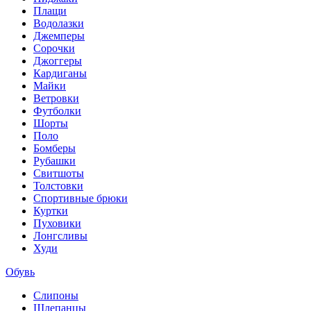
Плащи
Водолазки
Джемперы
Сорочки
Джоггеры
Кардиганы
Майки
Ветровки
Футболки
Шорты
Поло
Бомберы
Рубашки
Свитшоты
Толстовки
Спортивные брюки
Куртки
Пуховики
Лонгсливы
Худи
Обувь
Слипоны
Шлепанцы