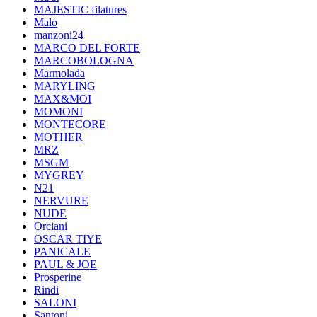
MAJESTIC filatures
Malo
manzoni24
MARCO DEL FORTE
MARCOBOLOGNA
Marmolada
MARYLING
MAX&MOI
MOMONI
MONTECORE
MOTHER
MRZ
MSGM
MYGREY
N21
NERVURE
NUDE
Orciani
OSCAR TIYE
PANICALE
PAUL & JOE
Prosperine
Rindi
SALONI
Santoni