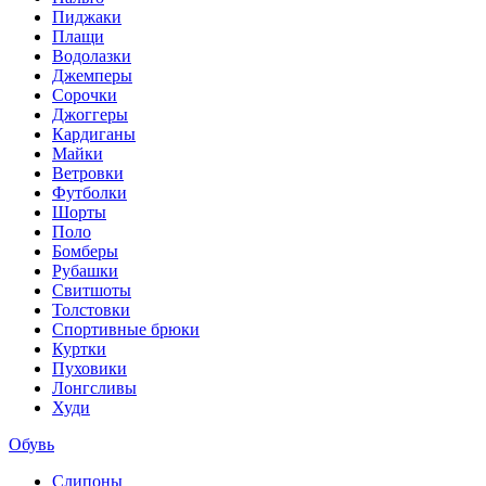
Пиджаки
Плащи
Водолазки
Джемперы
Сорочки
Джоггеры
Кардиганы
Майки
Ветровки
Футболки
Шорты
Поло
Бомберы
Рубашки
Свитшоты
Толстовки
Спортивные брюки
Куртки
Пуховики
Лонгсливы
Худи
Обувь
Слипоны