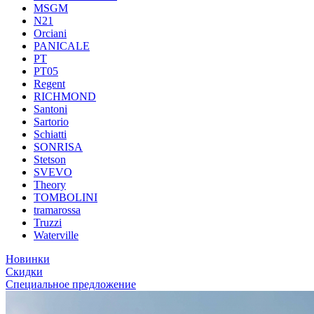
MSGM
N21
Orciani
PANICALE
PT
PT05
Regent
RICHMOND
Santoni
Sartorio
Schiatti
SONRISA
Stetson
SVEVO
Theory
TOMBOLINI
tramarossa
Truzzi
Waterville
Новинки
Скидки
Специальное предложение