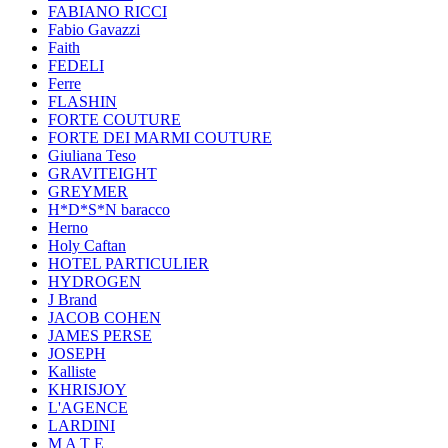
FABIANO RICCI
Fabio Gavazzi
Faith
FEDELI
Ferre
FLASHIN
FORTE COUTURE
FORTE DEI MARMI COUTURE
Giuliana Teso
GRAVITEIGHT
GREYMER
H*D*S*N baracco
Herno
Holy Caftan
HOTEL PARTICULIER
HYDROGEN
J Brand
JACOB COHEN
JAMES PERSE
JOSEPH
Kalliste
KHRISJOY
L'AGENCE
LARDINI
M A T E