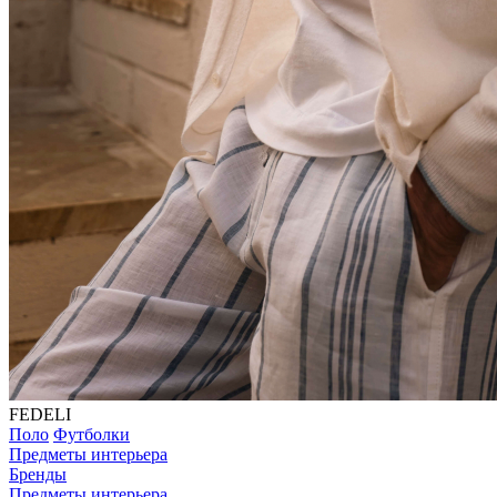
FEDELI
Поло
Футболки
Предметы интерьера
Бренды
Предметы интерьера