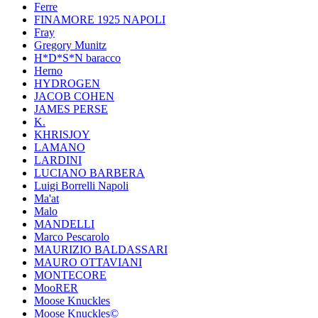
Ferre
FINAMORE 1925 NAPOLI
Fray
Gregory Munitz
H*D*S*N baracco
Herno
HYDROGEN
JACOB COHEN
JAMES PERSE
K.
KHRISJOY
LAMANO
LARDINI
LUCIANO BARBERA
Luigi Borrelli Napoli
Ma'at
Malo
MANDELLI
Marco Pescarolo
MAURIZIO BALDASSARI
MAURO OTTAVIANI
MONTECORE
MooRER
Moose Knuckles
Moose Knuckles©️