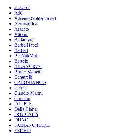
a.testoni
Add
Adriano Goldschmied
Aeronautica
Argesto
Attolini
Ballantyne
Barba Napoli
Barbed
BeaYukMui
Bertolo
BILANCIONI
Bruno Manetti
Cantarelli
CAPOBIANCO
Caruso
Claudio Marini
Cruciani
D.U.K.E.
Della Ciana
DOUCAL'S
DUNO
FABIANO RICCI
FEDELI