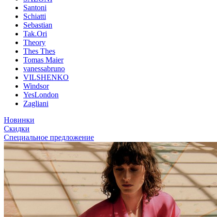
Santoni
Schiatti
Sebastian
Tak.Ori
Theory
Thes Thes
Tomas Maier
vanessabruno
VILSHENKO
Windsor
YesLondon
Zagliani
Новинки
Скидки
Специальное предложение