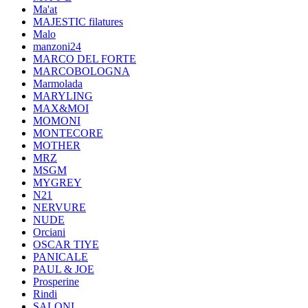
Ma'at
MAJESTIC filatures
Malo
manzoni24
MARCO DEL FORTE
MARCOBOLOGNA
Marmolada
MARYLING
MAX&MOI
MOMONI
MONTECORE
MOTHER
MRZ
MSGM
MYGREY
N21
NERVURE
NUDE
Orciani
OSCAR TIYE
PANICALE
PAUL & JOE
Prosperine
Rindi
SALONI