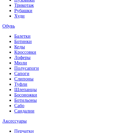
Трикотаж
Рубашки
Худи
Обувь
Балетки
Ботинки
Кеды
Кроссовки
Лоферы
Мюли
Полусапоги
Сапоги
Слипоны
Туфли
Шлепанцы
Босоножки
Ботильоны
Сабо
Сандалии
Аксессуары
Перчатки