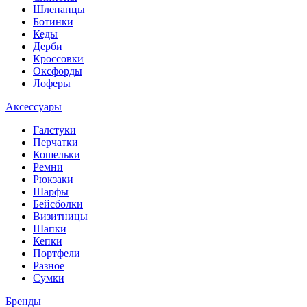
Шлепанцы
Ботинки
Кеды
Дерби
Кроссовки
Оксфорды
Лоферы
Аксессуары
Галстуки
Перчатки
Кошельки
Ремни
Рюкзаки
Шарфы
Бейсболки
Визитницы
Шапки
Кепки
Портфели
Разное
Сумки
Бренды