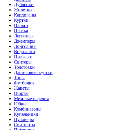
Дубленки
Жилетки
Кардиганы
Куртки
Пальто
Платья
Леггинсы
Джемперы
Лонгсливы
Водолазки
Пиджаки
Свитеры
Толстовки
Джинсовые куртки
Топы
Футболки
Жакеты
Шорты
Меховые изделия
Юбки
Комбинезоны
Купальники
Пуловеры
Свитшоты
Пуховики