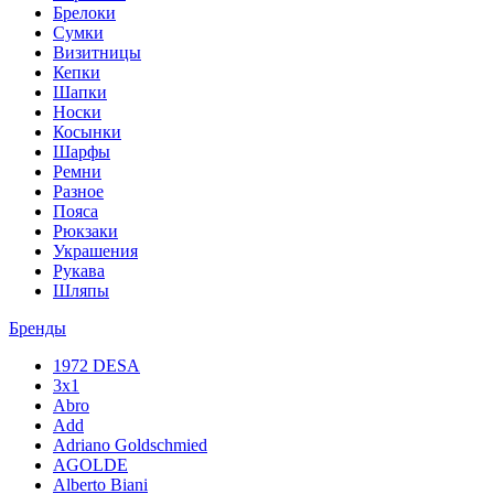
Брелоки
Сумки
Визитницы
Кепки
Шапки
Носки
Косынки
Шарфы
Ремни
Разное
Пояса
Рюкзаки
Украшения
Рукава
Шляпы
Бренды
1972 DESA
3x1
Abro
Add
Adriano Goldschmied
AGOLDE
Alberto Biani