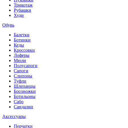
Трикотаж
Рубашки
Худи
Обувь
Балетки
Ботинки
Кеды
Кроссовки
Лоферы
Мюли
Полусапоги
Сапоги
Слипоны
Туфли
Шлепанцы
Босоножки
Ботильоны
Сабо
Сандалии
Аксессуары
Перчатки