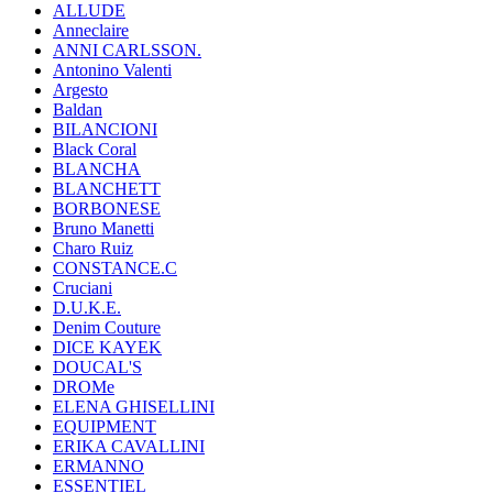
ALLUDE
Anneclaire
ANNI CARLSSON.
Antonino Valenti
Argesto
Baldan
BILANCIONI
Black Coral
BLANCHA
BLANCHETT
BORBONESE
Bruno Manetti
Charo Ruiz
CONSTANCE.C
Cruciani
D.U.K.E.
Denim Couture
DICE KAYEK
DOUCAL'S
DROMe
ELENA GHISELLINI
EQUIPMENT
ERIKA CAVALLINI
ERMANNO
ESSENTIEL