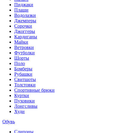
Пиджаки
Плащи
Водолазки
Джемперы
Сорочки
Джоггеры
Кардиганы
Майки
Ветровки
Футболки
Шорты
Поло
Бомберы
Рубашки
Свитшоты
Толстовки
Спортивные брюки
Куртки
Пуховики
Лонгсливы
Худи
Обувь
Слипоны