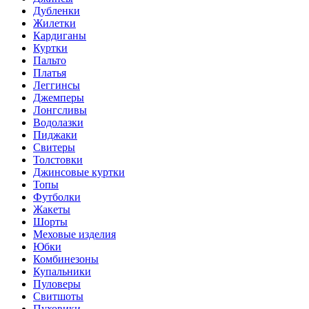
Дубленки
Жилетки
Кардиганы
Куртки
Пальто
Платья
Леггинсы
Джемперы
Лонгсливы
Водолазки
Пиджаки
Свитеры
Толстовки
Джинсовые куртки
Топы
Футболки
Жакеты
Шорты
Меховые изделия
Юбки
Комбинезоны
Купальники
Пуловеры
Свитшоты
Пуховики