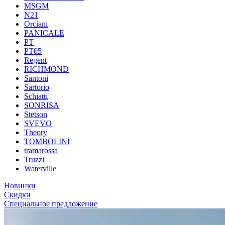
MSGM
N21
Orciani
PANICALE
PT
PT05
Regent
RICHMOND
Santoni
Sartorio
Schiatti
SONRISA
Stetson
SVEVO
Theory
TOMBOLINI
tramarossa
Truzzi
Waterville
Новинки
Скидки
Специальное предложение