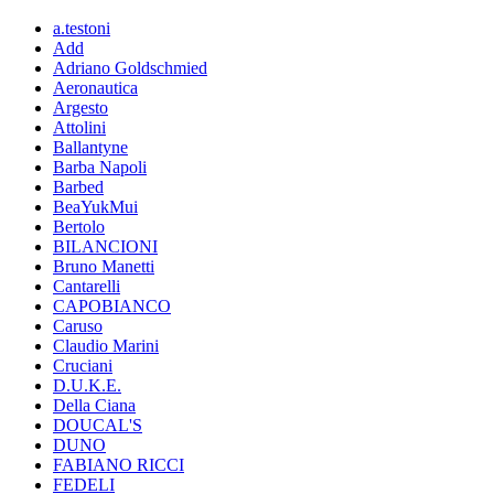
a.testoni
Add
Adriano Goldschmied
Aeronautica
Argesto
Attolini
Ballantyne
Barba Napoli
Barbed
BeaYukMui
Bertolo
BILANCIONI
Bruno Manetti
Cantarelli
CAPOBIANCO
Caruso
Claudio Marini
Cruciani
D.U.K.E.
Della Ciana
DOUCAL'S
DUNO
FABIANO RICCI
FEDELI