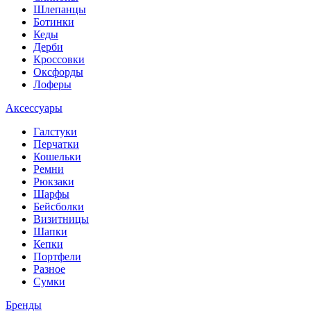
Шлепанцы
Ботинки
Кеды
Дерби
Кроссовки
Оксфорды
Лоферы
Аксессуары
Галстуки
Перчатки
Кошельки
Ремни
Рюкзаки
Шарфы
Бейсболки
Визитницы
Шапки
Кепки
Портфели
Разное
Сумки
Бренды