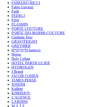
FABIANO RICCI
Fabio Gavazzi
Faith
FEDELI
Ferre
FLASHIN
FORTE COUTURE
FORTE DEI MARMI COUTURE
Giuliana Teso
GRAVITEIGHT
GREYMER
H*D*S*N baracco
Herno
Holy Caftan
HOTEL PARTICULIER
HYDROGEN
J Brand
JACOB COHEN
JAMES PERSE
JOSEPH
Kalliste
KHRISJOY
L'AGENCE
LARDINI
M A T E