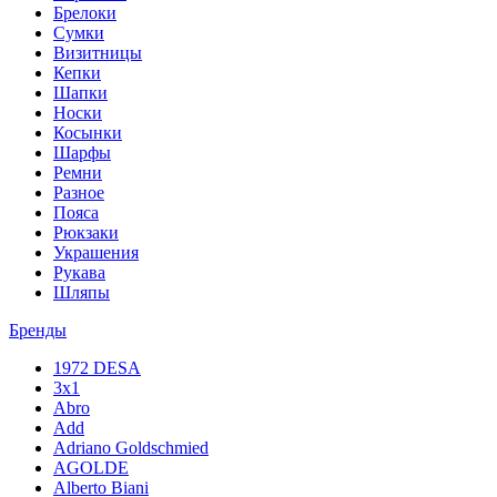
Брелоки
Сумки
Визитницы
Кепки
Шапки
Носки
Косынки
Шарфы
Ремни
Разное
Пояса
Рюкзаки
Украшения
Рукава
Шляпы
Бренды
1972 DESA
3x1
Abro
Add
Adriano Goldschmied
AGOLDE
Alberto Biani