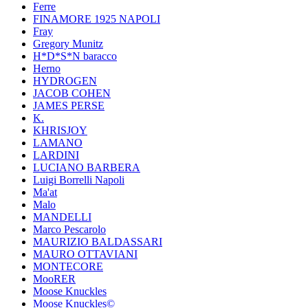
Ferre
FINAMORE 1925 NAPOLI
Fray
Gregory Munitz
H*D*S*N baracco
Herno
HYDROGEN
JACOB COHEN
JAMES PERSE
K.
KHRISJOY
LAMANO
LARDINI
LUCIANO BARBERA
Luigi Borrelli Napoli
Ma'at
Malo
MANDELLI
Marco Pescarolo
MAURIZIO BALDASSARI
MAURO OTTAVIANI
MONTECORE
MooRER
Moose Knuckles
Moose Knuckles©️