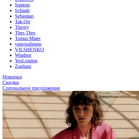
Santoni
Schiatti
Sebastian
Tak.Ori
Theory
Thes Thes
Tomas Maier
vanessabruno
VILSHENKO
Windsor
YesLondon
Zagliani
Новинки
Скидки
Специальное предложение