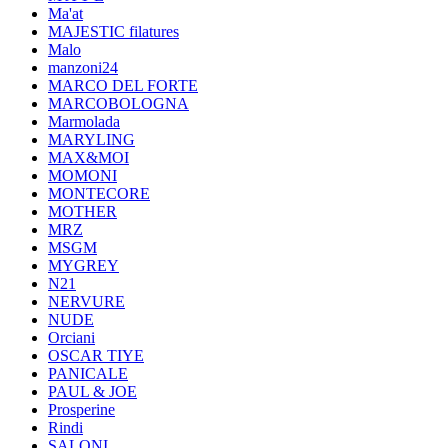
Ma'at
MAJESTIC filatures
Malo
manzoni24
MARCO DEL FORTE
MARCOBOLOGNA
Marmolada
MARYLING
MAX&MOI
MOMONI
MONTECORE
MOTHER
MRZ
MSGM
MYGREY
N21
NERVURE
NUDE
Orciani
OSCAR TIYE
PANICALE
PAUL & JOE
Prosperine
Rindi
SALONI