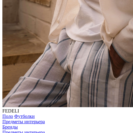
FEDELI
Поло
Футболки
Предметы интерьера
Бренды
Предметы интерьера