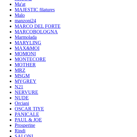
Ma'at
MAJESTIC filatures
Malo
manzoni24
MARCO DEL FORTE
MARCOBOLOGNA
Marmolada
MARYLING
MAX&MOI
MOMONI
MONTECORE
MOTHER
MRZ
MSGM
MYGREY
N21
NERVURE
NUDE
Orciani
OSCAR TIYE
PANICALE
PAUL & JOE
Prosperine
Rindi
SALONI