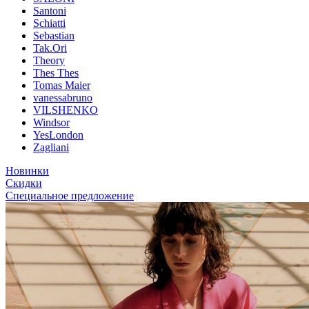
Santoni
Schiatti
Sebastian
Tak.Ori
Theory
Thes Thes
Tomas Maier
vanessabruno
VILSHENKO
Windsor
YesLondon
Zagliani
Новинки
Скидки
Специальное предложение