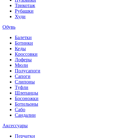
Трикотаж
Рубашки
Худи
Обувь
Балетки
Ботинки
Кеды
Кроссовки
Лоферы
Мюли
Полусапоги
Сапоги
Слипоны
Туфли
Шлепанцы
Босоножки
Ботильоны
Сабо
Сандалии
Аксессуары
Перчатки