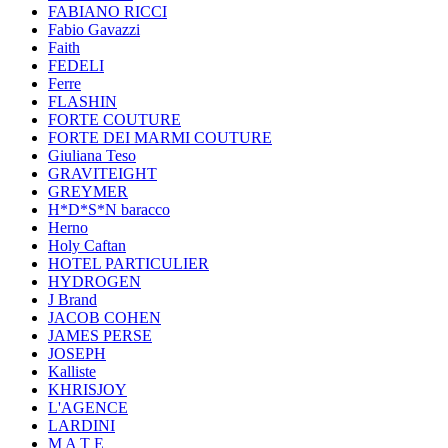
FABIANO RICCI
Fabio Gavazzi
Faith
FEDELI
Ferre
FLASHIN
FORTE COUTURE
FORTE DEI MARMI COUTURE
Giuliana Teso
GRAVITEIGHT
GREYMER
H*D*S*N baracco
Herno
Holy Caftan
HOTEL PARTICULIER
HYDROGEN
J Brand
JACOB COHEN
JAMES PERSE
JOSEPH
Kalliste
KHRISJOY
L'AGENCE
LARDINI
M A T E