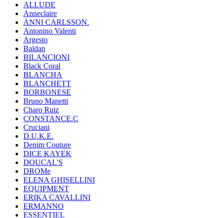
ALLUDE
Anneclaire
ANNI CARLSSON.
Antonino Valenti
Argesto
Baldan
BILANCIONI
Black Coral
BLANCHA
BLANCHETT
BORBONESE
Bruno Manetti
Charo Ruiz
CONSTANCE.C
Cruciani
D.U.K.E.
Denim Couture
DICE KAYEK
DOUCAL'S
DROMe
ELENA GHISELLINI
EQUIPMENT
ERIKA CAVALLINI
ERMANNO
ESSENTIEL