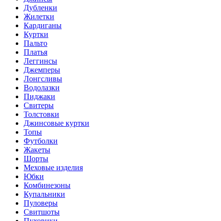
Дубленки
Жилетки
Кардиганы
Куртки
Пальто
Платья
Леггинсы
Джемперы
Лонгсливы
Водолазки
Пиджаки
Свитеры
Толстовки
Джинсовые куртки
Топы
Футболки
Жакеты
Шорты
Меховые изделия
Юбки
Комбинезоны
Купальники
Пуловеры
Свитшоты
Пуховики