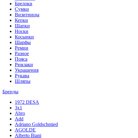
Брелоки
Сумки
Визитницы
Кепки
Шапки
Носки
Косынки
Шарфы
Ремни
Разное
Пояса
Рюкзаки
Украшения
Рукава
Шляпы
Бренды
1972 DESA
3x1
Abro
Add
Adriano Goldschmied
AGOLDE
Alberto Biani