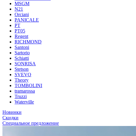
MSGM
N21
Orciani
PANICALE
PT
PT05
Regent
RICHMOND
Santoni
Sartorio
Schiatti
SONRISA
Stetson
SVEVO
Theory
TOMBOLINI
tramarossa
Truzzi
Waterville
Новинки
Скидки
Специальное предложение