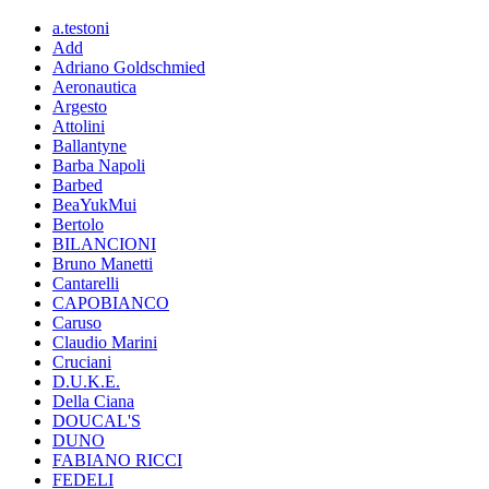
a.testoni
Add
Adriano Goldschmied
Aeronautica
Argesto
Attolini
Ballantyne
Barba Napoli
Barbed
BeaYukMui
Bertolo
BILANCIONI
Bruno Manetti
Cantarelli
CAPOBIANCO
Caruso
Claudio Marini
Cruciani
D.U.K.E.
Della Ciana
DOUCAL'S
DUNO
FABIANO RICCI
FEDELI