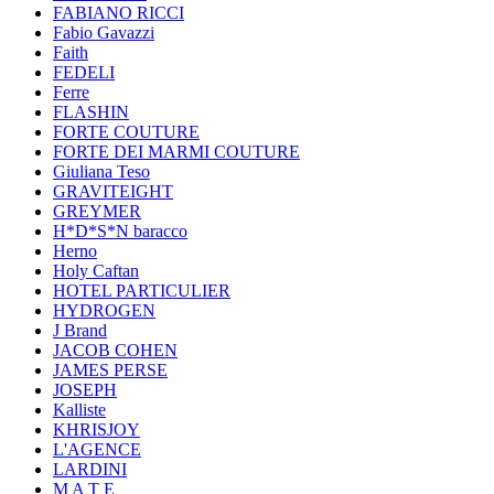
FABIANO RICCI
Fabio Gavazzi
Faith
FEDELI
Ferre
FLASHIN
FORTE COUTURE
FORTE DEI MARMI COUTURE
Giuliana Teso
GRAVITEIGHT
GREYMER
H*D*S*N baracco
Herno
Holy Caftan
HOTEL PARTICULIER
HYDROGEN
J Brand
JACOB COHEN
JAMES PERSE
JOSEPH
Kalliste
KHRISJOY
L'AGENCE
LARDINI
M A T E