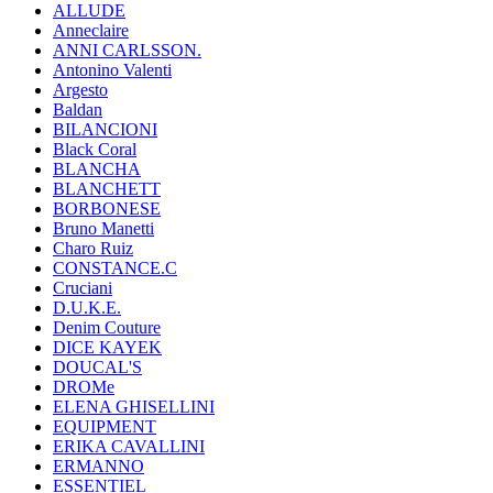
ALLUDE
Anneclaire
ANNI CARLSSON.
Antonino Valenti
Argesto
Baldan
BILANCIONI
Black Coral
BLANCHA
BLANCHETT
BORBONESE
Bruno Manetti
Charo Ruiz
CONSTANCE.C
Cruciani
D.U.K.E.
Denim Couture
DICE KAYEK
DOUCAL'S
DROMe
ELENA GHISELLINI
EQUIPMENT
ERIKA CAVALLINI
ERMANNO
ESSENTIEL