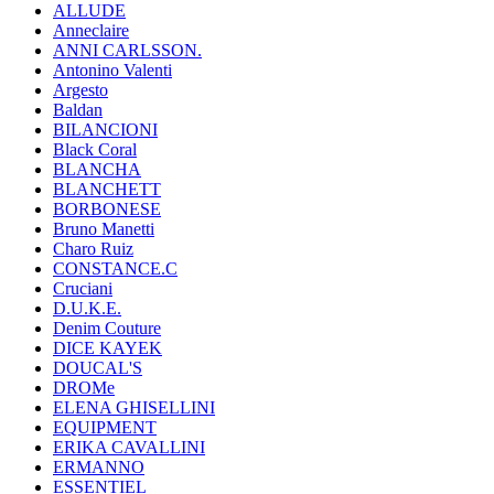
ALLUDE
Anneclaire
ANNI CARLSSON.
Antonino Valenti
Argesto
Baldan
BILANCIONI
Black Coral
BLANCHA
BLANCHETT
BORBONESE
Bruno Manetti
Charo Ruiz
CONSTANCE.C
Cruciani
D.U.K.E.
Denim Couture
DICE KAYEK
DOUCAL'S
DROMe
ELENA GHISELLINI
EQUIPMENT
ERIKA CAVALLINI
ERMANNO
ESSENTIEL