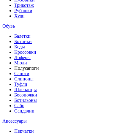
Трикотаж
Рубашки
Худи
Обувь
Балетки
Ботинки
Кеды
Кроссовки
Лоферы
Мюли
Полусапоги
Сапоги
Слипоны
Туфли
Шлепанцы
Босоножки
Ботильоны
Сабо
Сандалии
Аксессуары
Перчатки