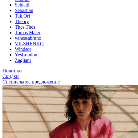
Schiatti
Sebastian
Tak.Ori
Theory
Thes Thes
Tomas Maier
vanessabruno
VILSHENKO
Windsor
YesLondon
Zagliani
Новинки
Скидки
Специальное предложение