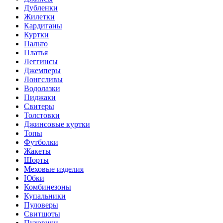
Дубленки
Жилетки
Кардиганы
Куртки
Пальто
Платья
Леггинсы
Джемперы
Лонгсливы
Водолазки
Пиджаки
Свитеры
Толстовки
Джинсовые куртки
Топы
Футболки
Жакеты
Шорты
Меховые изделия
Юбки
Комбинезоны
Купальники
Пуловеры
Свитшоты
Пуховики