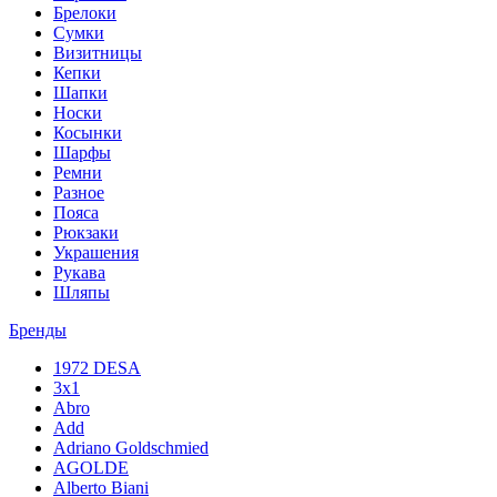
Брелоки
Сумки
Визитницы
Кепки
Шапки
Носки
Косынки
Шарфы
Ремни
Разное
Пояса
Рюкзаки
Украшения
Рукава
Шляпы
Бренды
1972 DESA
3x1
Abro
Add
Adriano Goldschmied
AGOLDE
Alberto Biani