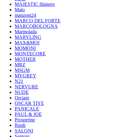
MAJESTIC filatures
Malo
manzoni24
MARCO DEL FORTE
MARCOBOLOGNA
Marmolada
MARYLING
MAX&MOI
MOMONI
MONTECORE
MOTHER
MRZ
MSGM
MYGREY
N21
NERVURE
NUDE
Orciani
OSCAR TIYE
PANICALE
PAUL & JOE
Prosperine
Rindi
SALONI
Santoni