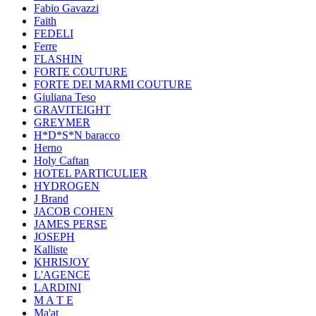
Fabio Gavazzi
Faith
FEDELI
Ferre
FLASHIN
FORTE COUTURE
FORTE DEI MARMI COUTURE
Giuliana Teso
GRAVITEIGHT
GREYMER
H*D*S*N baracco
Herno
Holy Caftan
HOTEL PARTICULIER
HYDROGEN
J Brand
JACOB COHEN
JAMES PERSE
JOSEPH
Kalliste
KHRISJOY
L'AGENCE
LARDINI
M A T E
Ma'at