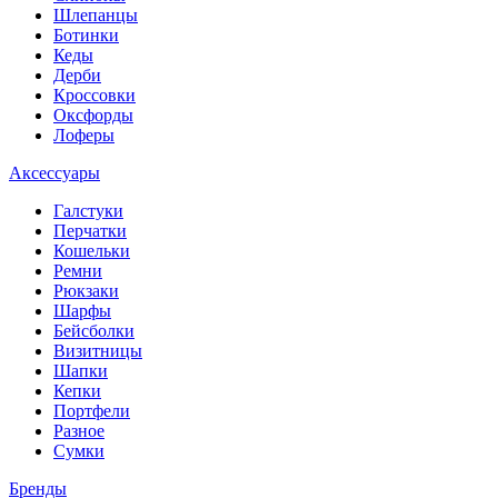
Шлепанцы
Ботинки
Кеды
Дерби
Кроссовки
Оксфорды
Лоферы
Аксессуары
Галстуки
Перчатки
Кошельки
Ремни
Рюкзаки
Шарфы
Бейсболки
Визитницы
Шапки
Кепки
Портфели
Разное
Сумки
Бренды