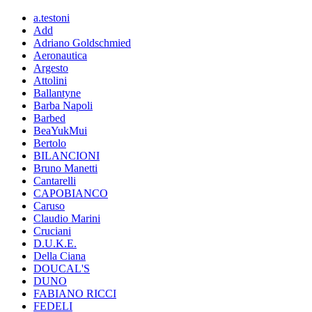
a.testoni
Add
Adriano Goldschmied
Aeronautica
Argesto
Attolini
Ballantyne
Barba Napoli
Barbed
BeaYukMui
Bertolo
BILANCIONI
Bruno Manetti
Cantarelli
CAPOBIANCO
Caruso
Claudio Marini
Cruciani
D.U.K.E.
Della Ciana
DOUCAL'S
DUNO
FABIANO RICCI
FEDELI