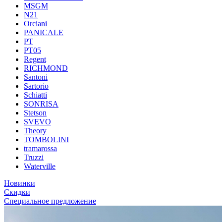
MSGM
N21
Orciani
PANICALE
PT
PT05
Regent
RICHMOND
Santoni
Sartorio
Schiatti
SONRISA
Stetson
SVEVO
Theory
TOMBOLINI
tramarossa
Truzzi
Waterville
Новинки
Скидки
Специальное предложение