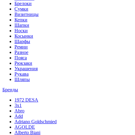
Брелоки
Сумки
Визитницы
Кепки
Шапки
Носки
Косынки
Шарфы
Ремни
Разное
Пояса
Рюкзаки
Украшения
Рукава
Шляпы
Бренды
1972 DESA
3x1
Abro
Add
Adriano Goldschmied
AGOLDE
Alberto Biani