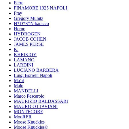
Ferre
FINAMORE 1925 NAPOLI
Fray
Gregory Munitz
H*D*S*N baracco
Herno
HYDROGEN
JACOB COHEN
JAMES PERSE
K.
KHRISJOY
LAMANO
LARDINI
LUCIANO BARBERA
Luigi Borrelli Napoli
Ma'at
Malo
MANDELLI
Marco Pescarolo
MAURIZIO BALDASSARI
MAURO OTTAVIANI
MONTECORE
MooRER
Moose Knuckles
Moose Knuckles©️