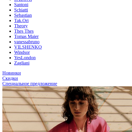
Santoni
Schiatti
Sebastian
Tak.Ori
Theory
Thes Thes
Tomas Maier
vanessabruno
VILSHENKO
Windsor
YesLondon
Zagliani
Новинки
Скидки
Специальное предложение