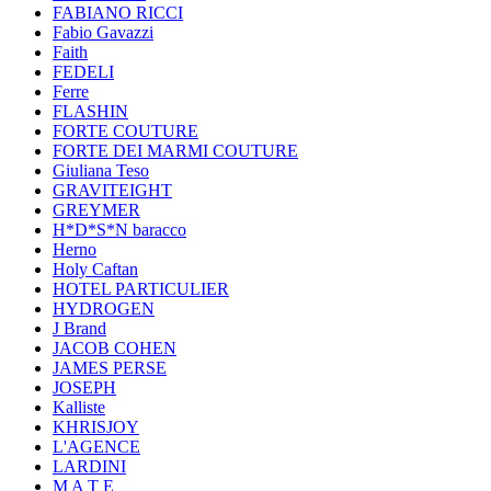
FABIANO RICCI
Fabio Gavazzi
Faith
FEDELI
Ferre
FLASHIN
FORTE COUTURE
FORTE DEI MARMI COUTURE
Giuliana Teso
GRAVITEIGHT
GREYMER
H*D*S*N baracco
Herno
Holy Caftan
HOTEL PARTICULIER
HYDROGEN
J Brand
JACOB COHEN
JAMES PERSE
JOSEPH
Kalliste
KHRISJOY
L'AGENCE
LARDINI
M A T E