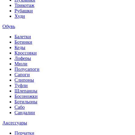
Трикотаж
Рубашки
Худи
Обувь
Балетки
Ботинки
Кеды
Кроссовки
Лоферы
Мюли
Полусапоги
Сапоги
Слипоны
Туфли
Шлепанцы
Босоножки
Ботильоны
Сабо
Сандалии
Аксессуары
Перчатки