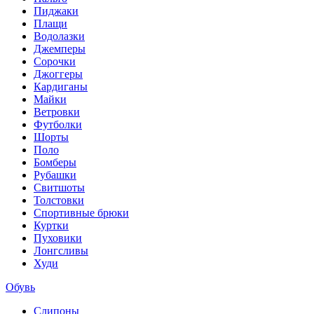
Пиджаки
Плащи
Водолазки
Джемперы
Сорочки
Джоггеры
Кардиганы
Майки
Ветровки
Футболки
Шорты
Поло
Бомберы
Рубашки
Свитшоты
Толстовки
Спортивные брюки
Куртки
Пуховики
Лонгсливы
Худи
Обувь
Слипоны