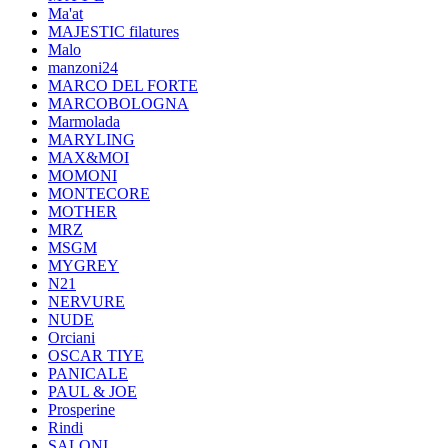
Ma'at
MAJESTIC filatures
Malo
manzoni24
MARCO DEL FORTE
MARCOBOLOGNA
Marmolada
MARYLING
MAX&MOI
MOMONI
MONTECORE
MOTHER
MRZ
MSGM
MYGREY
N21
NERVURE
NUDE
Orciani
OSCAR TIYE
PANICALE
PAUL & JOE
Prosperine
Rindi
SALONI