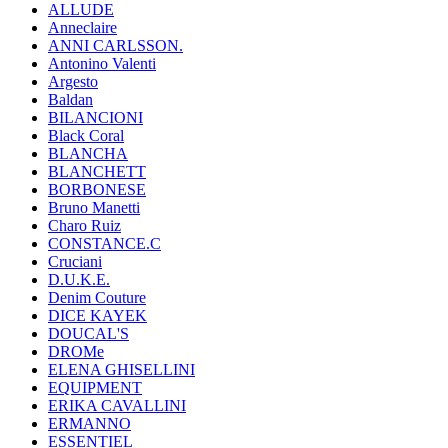
ALLUDE
Anneclaire
ANNI CARLSSON.
Antonino Valenti
Argesto
Baldan
BILANCIONI
Black Coral
BLANCHA
BLANCHETT
BORBONESE
Bruno Manetti
Charo Ruiz
CONSTANCE.C
Cruciani
D.U.K.E.
Denim Couture
DICE KAYEK
DOUCAL'S
DROMe
ELENA GHISELLINI
EQUIPMENT
ERIKA CAVALLINI
ERMANNO
ESSENTIEL