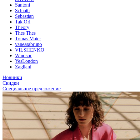
Santoni
Schiatti
Sebastian
Tak.Ori
Theory
Thes Thes
Tomas Maier
vanessabruno
VILSHENKO
Windsor
YesLondon
Zagliani
Новинки
Скидки
Специальное предложение