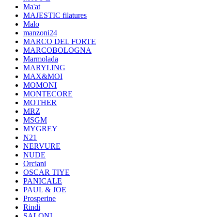
Ma'at
MAJESTIC filatures
Malo
manzoni24
MARCO DEL FORTE
MARCOBOLOGNA
Marmolada
MARYLING
MAX&MOI
MOMONI
MONTECORE
MOTHER
MRZ
MSGM
MYGREY
N21
NERVURE
NUDE
Orciani
OSCAR TIYE
PANICALE
PAUL & JOE
Prosperine
Rindi
SALONI