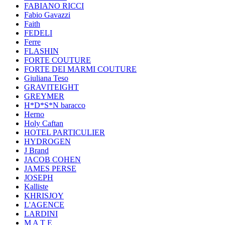
FABIANO RICCI
Fabio Gavazzi
Faith
FEDELI
Ferre
FLASHIN
FORTE COUTURE
FORTE DEI MARMI COUTURE
Giuliana Teso
GRAVITEIGHT
GREYMER
H*D*S*N baracco
Herno
Holy Caftan
HOTEL PARTICULIER
HYDROGEN
J Brand
JACOB COHEN
JAMES PERSE
JOSEPH
Kalliste
KHRISJOY
L'AGENCE
LARDINI
M A T E