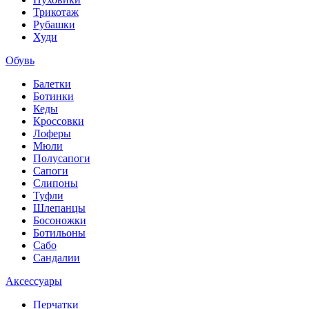
Трикотаж
Рубашки
Худи
Обувь
Балетки
Ботинки
Кеды
Кроссовки
Лоферы
Мюли
Полусапоги
Сапоги
Слипоны
Туфли
Шлепанцы
Босоножки
Ботильоны
Сабо
Сандалии
Аксессуары
Перчатки