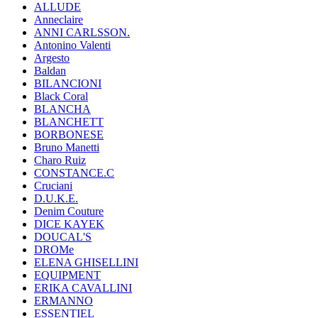
ALLUDE
Anneclaire
ANNI CARLSSON.
Antonino Valenti
Argesto
Baldan
BILANCIONI
Black Coral
BLANCHA
BLANCHETT
BORBONESE
Bruno Manetti
Charo Ruiz
CONSTANCE.C
Cruciani
D.U.K.E.
Denim Couture
DICE KAYEK
DOUCAL'S
DROMe
ELENA GHISELLINI
EQUIPMENT
ERIKA CAVALLINI
ERMANNO
ESSENTIEL