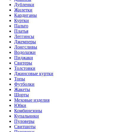
Дубленки
Жилетки
Кардиганы
Куртки
Пальто
Платья
Леггинсы
Джемперы
Лонгсливы
Водолазки
Пиджаки
Свитеры
Толстовки
Джинсовые куртки
Топы
Футболки
Жакеты
Шорты
Меховые изделия
Юбки
Комбинезоны
Купальники
Пуловеры
Свитшоты
Пуховики