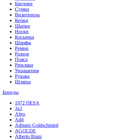
Брелоки
Сумки
Визитницы
Кепки
Шапки
Носки
Косынки
Шарфы
Ремни
Разное
Пояса
Рюкзаки
Украшения
Рукава
Шляпы
Бренды
1972 DESA
3x1
Abro
Add
Adriano Goldschmied
AGOLDE
Alberto Biani