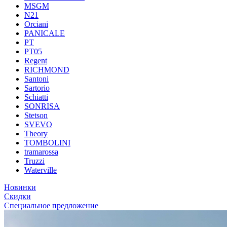
MSGM
N21
Orciani
PANICALE
PT
PT05
Regent
RICHMOND
Santoni
Sartorio
Schiatti
SONRISA
Stetson
SVEVO
Theory
TOMBOLINI
tramarossa
Truzzi
Waterville
Новинки
Скидки
Специальное предложение