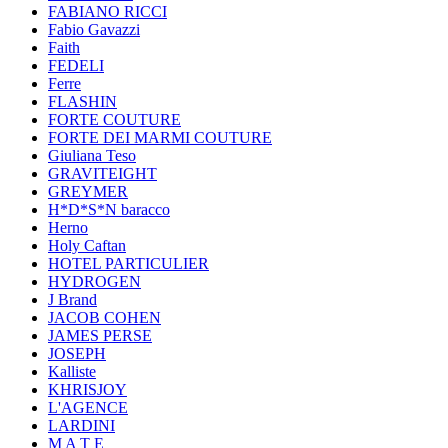
FABIANO RICCI
Fabio Gavazzi
Faith
FEDELI
Ferre
FLASHIN
FORTE COUTURE
FORTE DEI MARMI COUTURE
Giuliana Teso
GRAVITEIGHT
GREYMER
H*D*S*N baracco
Herno
Holy Caftan
HOTEL PARTICULIER
HYDROGEN
J Brand
JACOB COHEN
JAMES PERSE
JOSEPH
Kalliste
KHRISJOY
L'AGENCE
LARDINI
M A T E