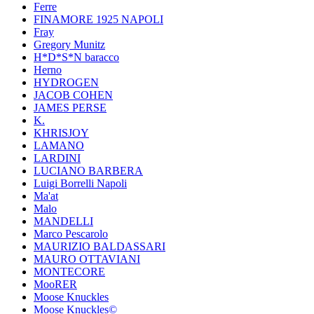
Ferre
FINAMORE 1925 NAPOLI
Fray
Gregory Munitz
H*D*S*N baracco
Herno
HYDROGEN
JACOB COHEN
JAMES PERSE
K.
KHRISJOY
LAMANO
LARDINI
LUCIANO BARBERA
Luigi Borrelli Napoli
Ma'at
Malo
MANDELLI
Marco Pescarolo
MAURIZIO BALDASSARI
MAURO OTTAVIANI
MONTECORE
MooRER
Moose Knuckles
Moose Knuckles©️