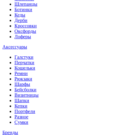
Шлепанцы
Ботинки
Кеды
Дерби
Кроссовки
Оксфорды
Лоферы
Аксессуары
Галстуки
Перчатки
Кошельки
Ремни
Рюкзаки
Шарфы
Бейсболки
Визитницы
Шапки
Кепки
Портфели
Разное
Сумки
Бренды