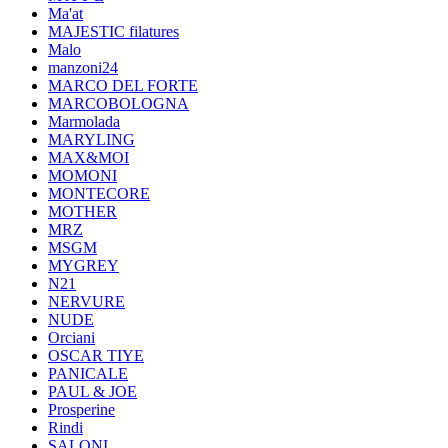
Ma'at
MAJESTIC filatures
Malo
manzoni24
MARCO DEL FORTE
MARCOBOLOGNA
Marmolada
MARYLING
MAX&MOI
MOMONI
MONTECORE
MOTHER
MRZ
MSGM
MYGREY
N21
NERVURE
NUDE
Orciani
OSCAR TIYE
PANICALE
PAUL & JOE
Prosperine
Rindi
SALONI