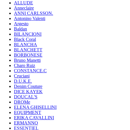
ALLUDE
Anneclaire
ANNI CARLSSON.
Antonino Valenti
Argesto
Baldan
BILANCIONI
Black Coral
BLANCHA
BLANCHETT
BORBONESE
Bruno Manetti
Charo Ruiz
CONSTANCE.C
Cruciani
D.U.K.E.
Denim Couture
DICE KAYEK
DOUCAL'S
DROMe
ELENA GHISELLINI
EQUIPMENT
ERIKA CAVALLINI
ERMANNO
ESSENTIEL