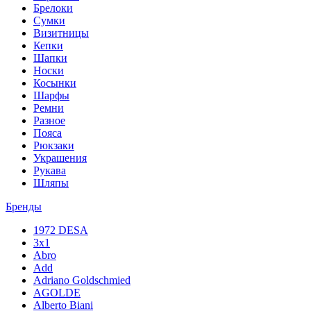
Брелоки
Сумки
Визитницы
Кепки
Шапки
Носки
Косынки
Шарфы
Ремни
Разное
Пояса
Рюкзаки
Украшения
Рукава
Шляпы
Бренды
1972 DESA
3x1
Abro
Add
Adriano Goldschmied
AGOLDE
Alberto Biani