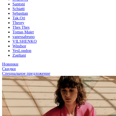
Santoni
Schiatti
Sebastian
Tak.Ori
Theory
Thes Thes
Tomas Maier
vanessabruno
VILSHENKO
Windsor
YesLondon
Zagliani
Новинки
Скидки
Специальное предложение