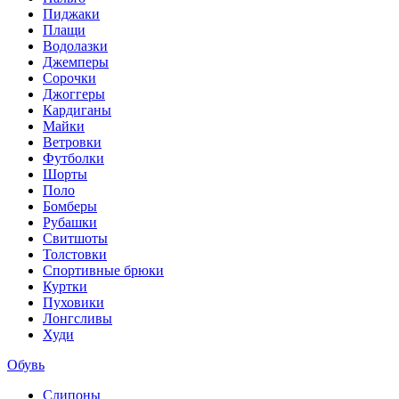
Пиджаки
Плащи
Водолазки
Джемперы
Сорочки
Джоггеры
Кардиганы
Майки
Ветровки
Футболки
Шорты
Поло
Бомберы
Рубашки
Свитшоты
Толстовки
Спортивные брюки
Куртки
Пуховики
Лонгсливы
Худи
Обувь
Слипоны