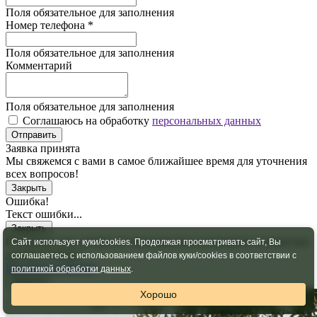
Поля обязательное для заполнения
Номер телефона
*
Поля обязательное для заполнения
Комментарий
Поля обязательное для заполнения
Соглашаюсь на обработку
персональных данных
Отправить
Заявка принята
Мы свяжемся с вами в самое ближайшее время для уточнения
всех вопросов!
Закрыть
Ошибка!
Текст ошибки...
Закрыть
В корзину уже добавлено максимально возможное количество
Сайт использует куки/cookies. Продолжая просматривать сайт, Вы
данного товара
соглашаетесь с использованием файлов куки/cookies в соответствии с
Перейти в корзину
политикой обработки данных
.
Закрыть
Хорошо