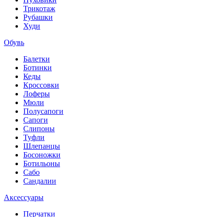
Трикотаж
Рубашки
Худи
Обувь
Балетки
Ботинки
Кеды
Кроссовки
Лоферы
Мюли
Полусапоги
Сапоги
Слипоны
Туфли
Шлепанцы
Босоножки
Ботильоны
Сабо
Сандалии
Аксессуары
Перчатки