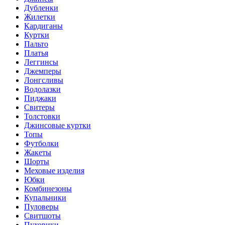
Дубленки
Жилетки
Кардиганы
Куртки
Пальто
Платья
Леггинсы
Джемперы
Лонгсливы
Водолазки
Пиджаки
Свитеры
Толстовки
Джинсовые куртки
Топы
Футболки
Жакеты
Шорты
Меховые изделия
Юбки
Комбинезоны
Купальники
Пуловеры
Свитшоты
Пуховики