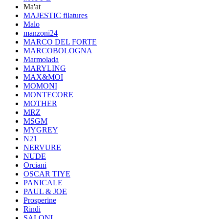
Ma'at
MAJESTIC filatures
Malo
manzoni24
MARCO DEL FORTE
MARCOBOLOGNA
Marmolada
MARYLING
MAX&MOI
MOMONI
MONTECORE
MOTHER
MRZ
MSGM
MYGREY
N21
NERVURE
NUDE
Orciani
OSCAR TIYE
PANICALE
PAUL & JOE
Prosperine
Rindi
SALONI