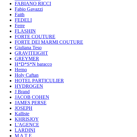
FABIANO RICCI
Fabio Gavazzi
Faith
FEDELI
Ferre
FLASHIN
FORTE COUTURE
FORTE DEI MARMI COUTURE
Giuliana Teso
GRAVITEIGHT
GREYMER
H*D*S*N baracco
Herno
Holy Caftan
HOTEL PARTICULIER
HYDROGEN
J Brand
JACOB COHEN
JAMES PERSE
JOSEPH
Kalliste
KHRISJOY
L'AGENCE
LARDINI
M A T E