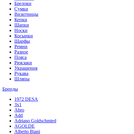
Брелоки
Сумки
Визитницы
Кепки
Шапки
Носки
Косынки
Шарфы
Ремни
Разное
Пояса
Рюкзаки
Украшения
Рукава
Шляпы
Бренды
1972 DESA
3x1
Abro
Add
Adriano Goldschmied
AGOLDE
Alberto Biani