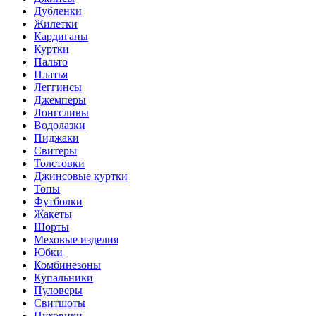
Дубленки
Жилетки
Кардиганы
Куртки
Пальто
Платья
Леггинсы
Джемперы
Лонгсливы
Водолазки
Пиджаки
Свитеры
Толстовки
Джинсовые куртки
Топы
Футболки
Жакеты
Шорты
Меховые изделия
Юбки
Комбинезоны
Купальники
Пуловеры
Свитшоты
Пуховики