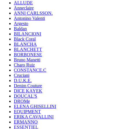
ALLUDE
Anneclaire
ANNI CARLSSON.
Antonino Valenti
Argesto
Baldan
BILANCIONI
Black Coral
BLANCHA
BLANCHETT
BORBONESE
Bruno Manetti
Charo Ruiz
CONSTANCE.C
Cruciani
D.U.K.E.
Denim Couture
DICE KAYEK
DOUCAL'S
DROMe
ELENA GHISELLINI
EQUIPMENT
ERIKA CAVALLINI
ERMANNO
ESSENTIEL