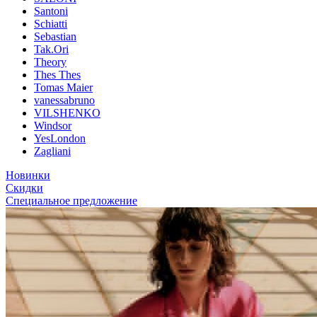
Santoni
Schiatti
Sebastian
Tak.Ori
Theory
Thes Thes
Tomas Maier
vanessabruno
VILSHENKO
Windsor
YesLondon
Zagliani
Новинки
Скидки
Специальное предложение