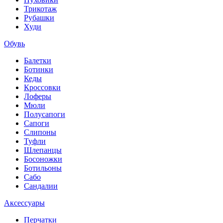
Трикотаж
Рубашки
Худи
Обувь
Балетки
Ботинки
Кеды
Кроссовки
Лоферы
Мюли
Полусапоги
Сапоги
Слипоны
Туфли
Шлепанцы
Босоножки
Ботильоны
Сабо
Сандалии
Аксессуары
Перчатки