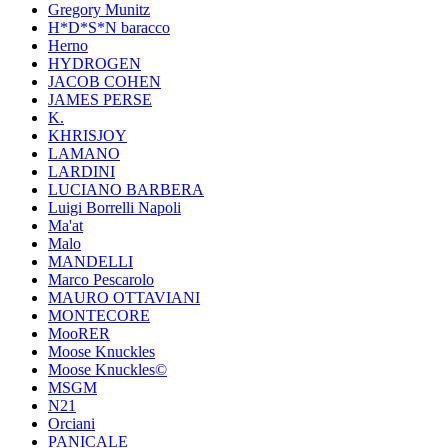
Gregory Munitz
H*D*S*N baracco
Herno
HYDROGEN
JACOB COHEN
JAMES PERSE
K.
KHRISJOY
LAMANO
LARDINI
LUCIANO BARBERA
Luigi Borrelli Napoli
Ma'at
Malo
MANDELLI
Marco Pescarolo
MAURO OTTAVIANI
MONTECORE
MooRER
Moose Knuckles
Moose Knuckles©️
MSGM
N21
Orciani
PANICALE