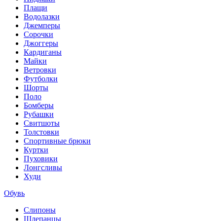
Плащи
Водолазки
Джемперы
Сорочки
Джоггеры
Кардиганы
Майки
Ветровки
Футболки
Шорты
Поло
Бомберы
Рубашки
Свитшоты
Толстовки
Спортивные брюки
Куртки
Пуховики
Лонгсливы
Худи
Обувь
Слипоны
Шлепанцы