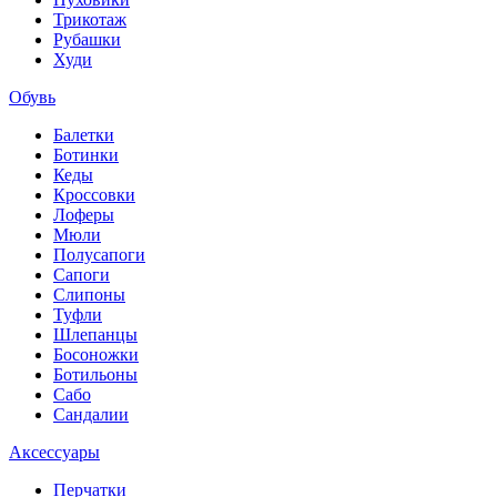
Трикотаж
Рубашки
Худи
Обувь
Балетки
Ботинки
Кеды
Кроссовки
Лоферы
Мюли
Полусапоги
Сапоги
Слипоны
Туфли
Шлепанцы
Босоножки
Ботильоны
Сабо
Сандалии
Аксессуары
Перчатки