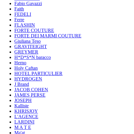
Fabio Gavazzi
Faith
FEDELI
Ferre
FLASHIN
FORTE COUTURE
FORTE DEI MARMI COUTURE
Giuliana Teso
GRAVITEIGHT
GREYMER
H*D*S*N baracco
Herno
Holy Caftan
HOTEL PARTICULIER
HYDROGEN
J Brand
JACOB COHEN
JAMES PERSE
JOSEPH
Kalliste
KHRISJOY
L'AGENCE
LARDINI
M A T E
Ma'at