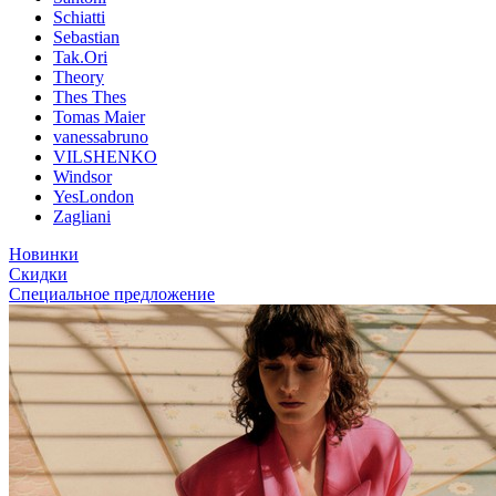
Schiatti
Sebastian
Tak.Ori
Theory
Thes Thes
Tomas Maier
vanessabruno
VILSHENKO
Windsor
YesLondon
Zagliani
Новинки
Скидки
Специальное предложение