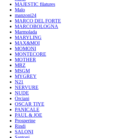
MAJESTIC filatures
Malo
manzoni24
MARCO DEL FORTE
MARCOBOLOGNA
Marmolada
MARYLING
MAX&MOI
MOMONI
MONTECORE
MOTHER
MRZ
MSGM
MYGREY
N21
NERVURE
NUDE
Orciani
OSCAR TIYE
PANICALE
PAUL & JOE
Prosperine
Rindi
SALONI
Santoni