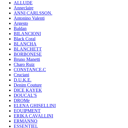
ALLUDE
Anneclaire
ANNI CARLSSON.
Antonino Valenti
Argesto
Baldan
BILANCIONI
Black Coral
BLANCHA
BLANCHETT
BORBONESE
Bruno Manetti
Charo Ruiz
CONSTANCE.C
Cruciani
D.U.K.E.
Denim Couture
DICE KAYEK
DOUCAL'S
DROMe
ELENA GHISELLINI
EQUIPMENT
ERIKA CAVALLINI
ERMANNO
ESSENTIEL