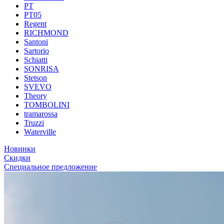
PT
PT05
Regent
RICHMOND
Santoni
Sartorio
Schiatti
SONRISA
Stetson
SVEVO
Theory
TOMBOLINI
tramarossa
Truzzi
Waterville
Новинки
Скидки
Специальное предложение