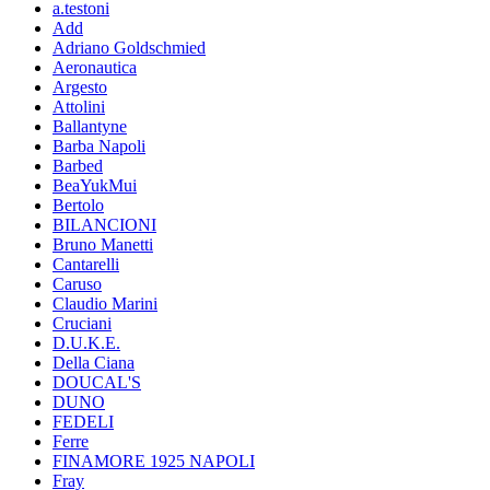
a.testoni
Add
Adriano Goldschmied
Aeronautica
Argesto
Attolini
Ballantyne
Barba Napoli
Barbed
BeaYukMui
Bertolo
BILANCIONI
Bruno Manetti
Cantarelli
Caruso
Claudio Marini
Cruciani
D.U.K.E.
Della Ciana
DOUCAL'S
DUNO
FEDELI
Ferre
FINAMORE 1925 NAPOLI
Fray