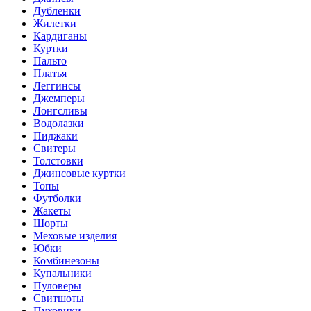
Дубленки
Жилетки
Кардиганы
Куртки
Пальто
Платья
Леггинсы
Джемперы
Лонгсливы
Водолазки
Пиджаки
Свитеры
Толстовки
Джинсовые куртки
Топы
Футболки
Жакеты
Шорты
Меховые изделия
Юбки
Комбинезоны
Купальники
Пуловеры
Свитшоты
Пуховики