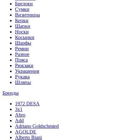
Брелоки
Сумки
Визитницы
Кепки
Шапки
Носки
Косынки
Шарфы
Ремни
Разное
Пояса
Рюкзаки
Украшения
Рукава
Шляпы
Бренды
1972 DESA
3x1
Abro
Add
Adriano Goldschmied
AGOLDE
Alberto Biani