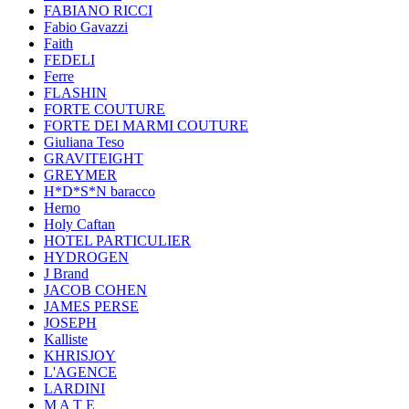
FABIANO RICCI
Fabio Gavazzi
Faith
FEDELI
Ferre
FLASHIN
FORTE COUTURE
FORTE DEI MARMI COUTURE
Giuliana Teso
GRAVITEIGHT
GREYMER
H*D*S*N baracco
Herno
Holy Caftan
HOTEL PARTICULIER
HYDROGEN
J Brand
JACOB COHEN
JAMES PERSE
JOSEPH
Kalliste
KHRISJOY
L'AGENCE
LARDINI
M A T E