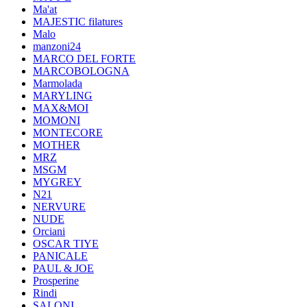
Ma'at
MAJESTIC filatures
Malo
manzoni24
MARCO DEL FORTE
MARCOBOLOGNA
Marmolada
MARYLING
MAX&MOI
MOMONI
MONTECORE
MOTHER
MRZ
MSGM
MYGREY
N21
NERVURE
NUDE
Orciani
OSCAR TIYE
PANICALE
PAUL & JOE
Prosperine
Rindi
SALONI