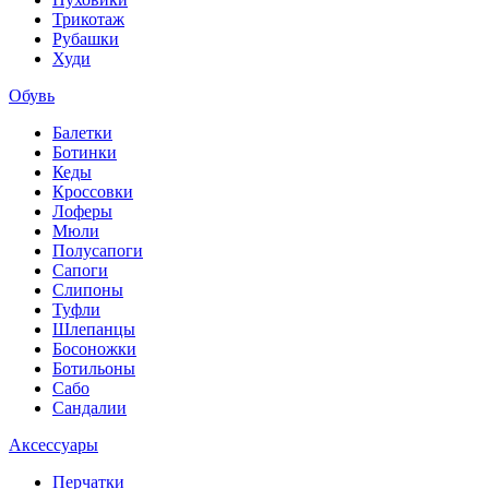
Трикотаж
Рубашки
Худи
Обувь
Балетки
Ботинки
Кеды
Кроссовки
Лоферы
Мюли
Полусапоги
Сапоги
Слипоны
Туфли
Шлепанцы
Босоножки
Ботильоны
Сабо
Сандалии
Аксессуары
Перчатки