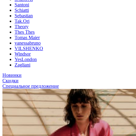
Santoni
Schiatti
Sebastian
Tak.Ori
Theory
Thes Thes
Tomas Maier
vanessabruno
VILSHENKO
Windsor
YesLondon
Zagliani
Новинки
Скидки
Специальное предложение