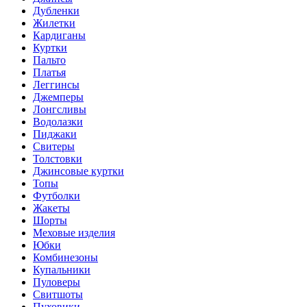
Дубленки
Жилетки
Кардиганы
Куртки
Пальто
Платья
Леггинсы
Джемперы
Лонгсливы
Водолазки
Пиджаки
Свитеры
Толстовки
Джинсовые куртки
Топы
Футболки
Жакеты
Шорты
Меховые изделия
Юбки
Комбинезоны
Купальники
Пуловеры
Свитшоты
Пуховики