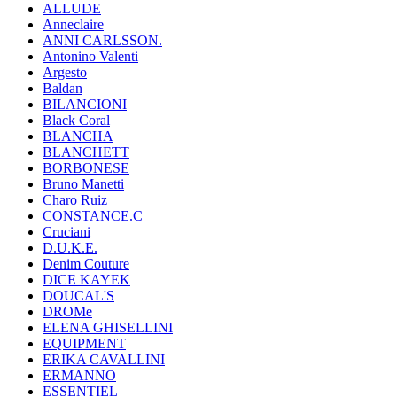
ALLUDE
Anneclaire
ANNI CARLSSON.
Antonino Valenti
Argesto
Baldan
BILANCIONI
Black Coral
BLANCHA
BLANCHETT
BORBONESE
Bruno Manetti
Charo Ruiz
CONSTANCE.C
Cruciani
D.U.K.E.
Denim Couture
DICE KAYEK
DOUCAL'S
DROMe
ELENA GHISELLINI
EQUIPMENT
ERIKA CAVALLINI
ERMANNO
ESSENTIEL