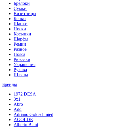
Брелоки
Сумки
Визитницы
Кепки
Шапки
Носки
Косынки
Шарфы
Ремни
Разное
Пояса
Рюкзаки
Украшения
Рукава
Шляпы
Бренды
1972 DESA
3x1
Abro
Add
Adriano Goldschmied
AGOLDE
Alberto Biani