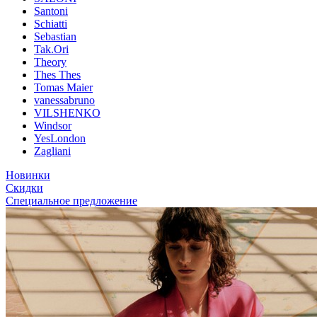
Santoni
Schiatti
Sebastian
Tak.Ori
Theory
Thes Thes
Tomas Maier
vanessabruno
VILSHENKO
Windsor
YesLondon
Zagliani
Новинки
Скидки
Специальное предложение