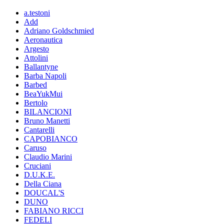
a.testoni
Add
Adriano Goldschmied
Aeronautica
Argesto
Attolini
Ballantyne
Barba Napoli
Barbed
BeaYukMui
Bertolo
BILANCIONI
Bruno Manetti
Cantarelli
CAPOBIANCO
Caruso
Claudio Marini
Cruciani
D.U.K.E.
Della Ciana
DOUCAL'S
DUNO
FABIANO RICCI
FEDELI