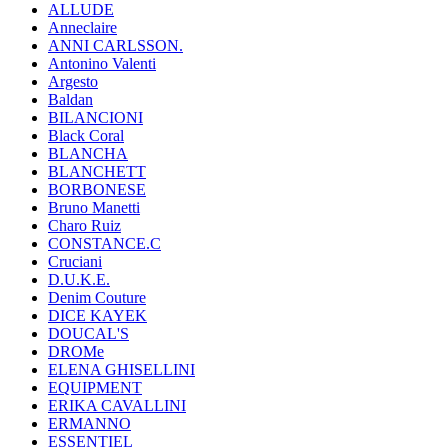
ALLUDE
Anneclaire
ANNI CARLSSON.
Antonino Valenti
Argesto
Baldan
BILANCIONI
Black Coral
BLANCHA
BLANCHETT
BORBONESE
Bruno Manetti
Charo Ruiz
CONSTANCE.C
Cruciani
D.U.K.E.
Denim Couture
DICE KAYEK
DOUCAL'S
DROMe
ELENA GHISELLINI
EQUIPMENT
ERIKA CAVALLINI
ERMANNO
ESSENTIEL