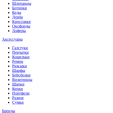
Шлепанцы
Ботинки
Кеды
Дерби
Кроссовки
Оксфорды
Лоферы
Аксессуары
Галстуки
Перчатки
Кошельки
Ремни
Рюкзаки
Шарфы
Бейсболки
Визитницы
Шапки
Кепки
Портфели
Разное
Сумки
Бренды