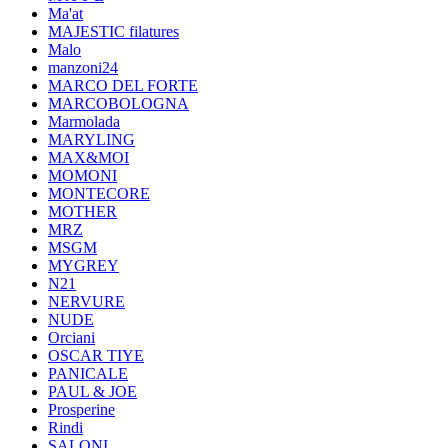
Ma'at
MAJESTIC filatures
Malo
manzoni24
MARCO DEL FORTE
MARCOBOLOGNA
Marmolada
MARYLING
MAX&MOI
MOMONI
MONTECORE
MOTHER
MRZ
MSGM
MYGREY
N21
NERVURE
NUDE
Orciani
OSCAR TIYE
PANICALE
PAUL & JOE
Prosperine
Rindi
SALONI