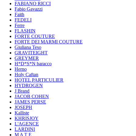
FABIANO RICCI
Fabio Gavazzi
Faith
FEDELI
Ferre
FLASHIN
FORTE COUTURE
FORTE DEI MARMI COUTURE
Giuliana Teso
GRAVITEIGHT
GREYMER
H*D*S*N baracco
Herno
Holy Caftan
HOTEL PARTICULIER
HYDROGEN
J Brand
JACOB COHEN
JAMES PERSE
JOSEPH
Kalliste
KHRISJOY
L'AGENCE
LARDINI
M A T E