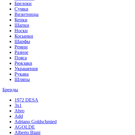
Брелоки
Сумки
Визитницы
Кепки
Шапки
Носки
Косынки
Шарфы
Ремни
Разное
Пояса
Рюкзаки
Украшения
Рукава
Шляпы
Бренды
1972 DESA
3x1
Abro
Add
Adriano Goldschmied
AGOLDE
Alberto Biani