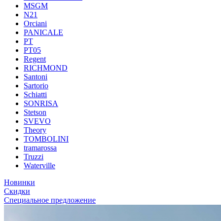
MSGM
N21
Orciani
PANICALE
PT
PT05
Regent
RICHMOND
Santoni
Sartorio
Schiatti
SONRISA
Stetson
SVEVO
Theory
TOMBOLINI
tramarossa
Truzzi
Waterville
Новинки
Скидки
Специальное предложение