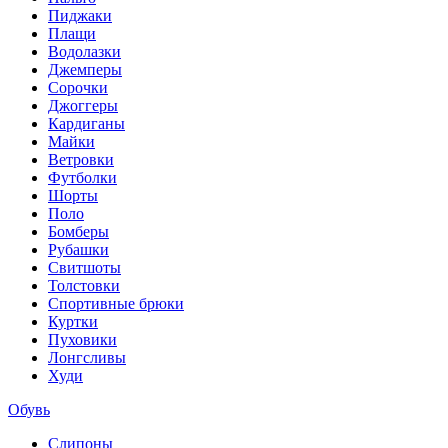
Пиджаки
Плащи
Водолазки
Джемперы
Сорочки
Джоггеры
Кардиганы
Майки
Ветровки
Футболки
Шорты
Поло
Бомберы
Рубашки
Свитшоты
Толстовки
Спортивные брюки
Куртки
Пуховики
Лонгсливы
Худи
Обувь
Слипоны