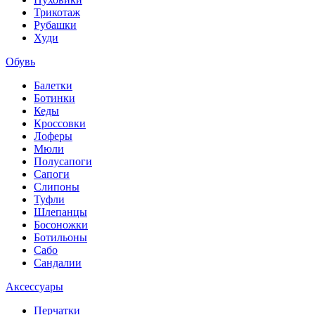
Трикотаж
Рубашки
Худи
Обувь
Балетки
Ботинки
Кеды
Кроссовки
Лоферы
Мюли
Полусапоги
Сапоги
Слипоны
Туфли
Шлепанцы
Босоножки
Ботильоны
Сабо
Сандалии
Аксессуары
Перчатки