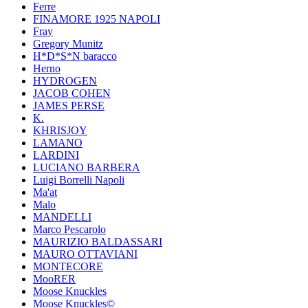
Ferre
FINAMORE 1925 NAPOLI
Fray
Gregory Munitz
H*D*S*N baracco
Herno
HYDROGEN
JACOB COHEN
JAMES PERSE
K.
KHRISJOY
LAMANO
LARDINI
LUCIANO BARBERA
Luigi Borrelli Napoli
Ma'at
Malo
MANDELLI
Marco Pescarolo
MAURIZIO BALDASSARI
MAURO OTTAVIANI
MONTECORE
MooRER
Moose Knuckles
Moose Knuckles©️