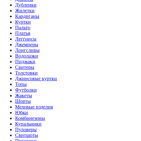
Дубленки
Жилетки
Кардиганы
Куртки
Пальто
Платья
Леггинсы
Джемперы
Лонгсливы
Водолазки
Пиджаки
Свитеры
Толстовки
Джинсовые куртки
Топы
Футболки
Жакеты
Шорты
Меховые изделия
Юбки
Комбинезоны
Купальники
Пуловеры
Свитшоты
Пуховики