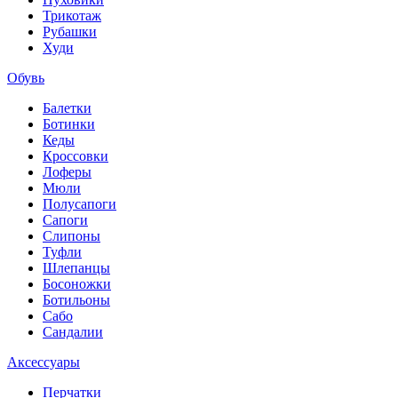
Трикотаж
Рубашки
Худи
Обувь
Балетки
Ботинки
Кеды
Кроссовки
Лоферы
Мюли
Полусапоги
Сапоги
Слипоны
Туфли
Шлепанцы
Босоножки
Ботильоны
Сабо
Сандалии
Аксессуары
Перчатки