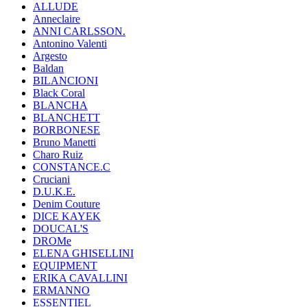
ALLUDE
Anneclaire
ANNI CARLSSON.
Antonino Valenti
Argesto
Baldan
BILANCIONI
Black Coral
BLANCHA
BLANCHETT
BORBONESE
Bruno Manetti
Charo Ruiz
CONSTANCE.C
Cruciani
D.U.K.E.
Denim Couture
DICE KAYEK
DOUCAL'S
DROMe
ELENA GHISELLINI
EQUIPMENT
ERIKA CAVALLINI
ERMANNO
ESSENTIEL