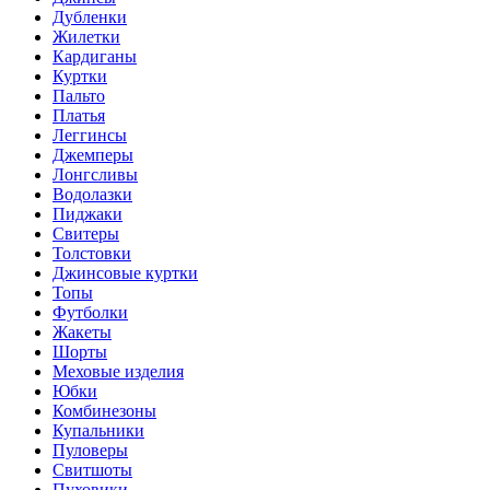
Дубленки
Жилетки
Кардиганы
Куртки
Пальто
Платья
Леггинсы
Джемперы
Лонгсливы
Водолазки
Пиджаки
Свитеры
Толстовки
Джинсовые куртки
Топы
Футболки
Жакеты
Шорты
Меховые изделия
Юбки
Комбинезоны
Купальники
Пуловеры
Свитшоты
Пуховики