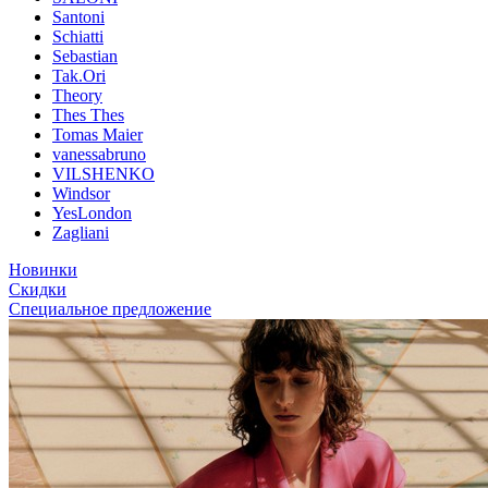
Santoni
Schiatti
Sebastian
Tak.Ori
Theory
Thes Thes
Tomas Maier
vanessabruno
VILSHENKO
Windsor
YesLondon
Zagliani
Новинки
Скидки
Специальное предложение