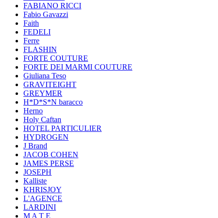
FABIANO RICCI
Fabio Gavazzi
Faith
FEDELI
Ferre
FLASHIN
FORTE COUTURE
FORTE DEI MARMI COUTURE
Giuliana Teso
GRAVITEIGHT
GREYMER
H*D*S*N baracco
Herno
Holy Caftan
HOTEL PARTICULIER
HYDROGEN
J Brand
JACOB COHEN
JAMES PERSE
JOSEPH
Kalliste
KHRISJOY
L'AGENCE
LARDINI
M A T E