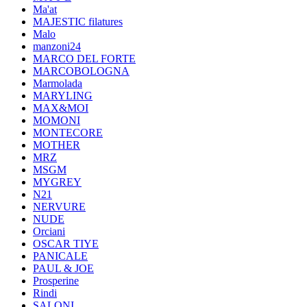
Ma'at
MAJESTIC filatures
Malo
manzoni24
MARCO DEL FORTE
MARCOBOLOGNA
Marmolada
MARYLING
MAX&MOI
MOMONI
MONTECORE
MOTHER
MRZ
MSGM
MYGREY
N21
NERVURE
NUDE
Orciani
OSCAR TIYE
PANICALE
PAUL & JOE
Prosperine
Rindi
SALONI