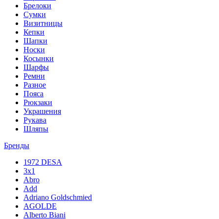
Брелоки
Сумки
Визитницы
Кепки
Шапки
Носки
Косынки
Шарфы
Ремни
Разное
Пояса
Рюкзаки
Украшения
Рукава
Шляпы
Бренды
1972 DESA
3x1
Abro
Add
Adriano Goldschmied
AGOLDE
Alberto Biani